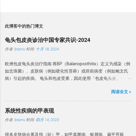
此博客中的热门博文
龟头包皮炎诊治中国专家共识-2024
作者:
brainu
时间:
十月 18, 2024
欧洲包皮龟头炎治疗指南 将BP（Balanoposthitis）定义为感染（例
如念珠菌）、皮肤病（例如硬化性苔藓）或癌前病变（例如鲍文氏
病）引起的疾病。 龟头和包皮受累，因此使用「包皮龟头炎」一
词。 分类 此前， BP被分为 感染性龟头炎、干燥性闭塞性龟头炎、
阅读全文 »
浆细胞龟头炎、非特异性龟头炎和环状龟头炎。虽然感染是龟头炎
的常见原因，但相当多的BP病例还涉及非感染性炎症性疾病，为了
强调考虑非感染性原因的重要性。 建议： 中国专家建议将包皮龟头
系统性疾病的甲表现
炎为感染性和非感染性两类。感染性 BP 是由真菌和细菌等病原体引
作者:
brainu
时间:
四月 14, 2023
起的，非感染性 BP 是无明显感染因素引起的BP。 微生物感染 一项
包含 478 名 BP 队列研究发现，念珠菌定植率为 26.2%，念珠菌性
很多皮肤病会累及指（趾）甲，如甲真菌病、银屑病、扁平苔藓