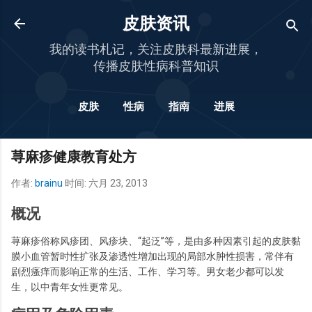
跳至主要内容
皮肤资讯
我的读书札记，关注皮肤科最新进展，
传播皮肤性病科普知识
皮肤
性病
指南
进展
更多…
杂谈
荨麻疹健康教育处方
作者:
brainu
时间:
六月 23, 2013
概况
荨麻疹俗称风疹团、风疹块、“起泛”等，是由多种因素引起的皮肤黏
膜小血管暂时性扩张及渗透性增加出现的局部水肿性损害，常伴有
剧烈瘙痒而影响正常的生活、工作、学习等。男女老少都可以发
生，以中青年女性更常见。