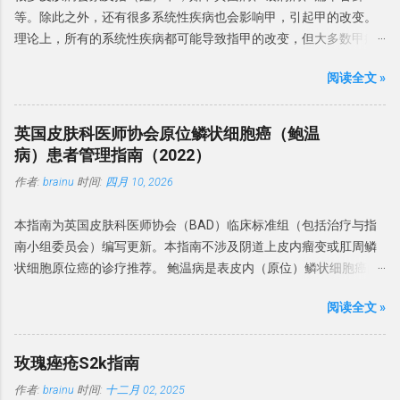
龟头炎患病率为 18%。 BP 患者中涉及了马拉色菌、金黄色葡萄球
等。除此之外，还有很多系统性疾病也会影响甲，引起甲的改变。
菌、白色念珠菌和链球菌等细菌。在 BP 病例中还观察到革兰氏阳性
理论上，所有的系统性疾病都可能导致指甲的改变，但大多数甲病
球菌、真菌和支原体。 37% 的 BP 患者存在生殖支原体，而沙眼衣
表现是非特异性的，但有些甲改变可能是诊断系统性疾病线索，有
原体和解脲脲原体则无相关性。 建议： BP 微生物感染很常见，常
阅读全文 »
的甚至是很重要诊断依据。 本文介绍一下系统性疾病的常见甲表
见的微生物有革兰氏阳性球菌（金黄色葡萄球菌、B 族链球菌、链
现。 形态学改变 甲的形态学改变指甲板、甲周、甲床等发生的形态
球菌和沃氏链球菌）和真菌（白色念珠菌和马拉色菌）。偶有生殖
学改变。 博氏线 博氏线（Beau's lines）是甲板的横向浅沟。可累及
支原体和厌氧菌感染。 与性行为的关系 建议：BP 虽不是性传播疾
英国皮肤科医师协会原位鳞状细胞癌（鲍温
整个指甲的宽度或部分宽度。拇指和踇趾更为明显。 博氏线反映了
病（STD），但可以通过性接触传播，其中念珠菌感染是主要原
病）患者管理指南（2022）
甲母质的暂时性损伤 ，角质细胞的有丝分裂活动减少。 凹陷的深度
因。建议患者及其性伴进行真菌检测，并且在抗真菌治疗期间避免
作者:
brainu
时间:
四月 10, 2026
与甲床损伤的严重程度有关 。 图片来源于dermnetnz.org 博氏线首
性活动。 诱发和加重因素 糖尿病是包皮龟头炎的风险因素。包皮环
先发生于近心端，随着指甲生长而向远端移动。平均而言，手指甲
切术可以预防 BP。抗生素过度使用、免疫抑制剂和糖皮质激素会增
本指南为英国皮肤科医师协会（BAD）临床标准组（包括治疗与指
和脚趾甲的生长速度分别为每月 2-3 毫米和 1 毫米，博氏线发生在
加机会性感染和 BP 风险。 建议：BP 危险因素有糖尿病、包皮过长
南小组委员会）编写更新。本指南不涉及阴道上皮内瘤变或肛周鳞
病后4至11周， 因此其博氏线与甲根的距离可推算疾病发生的时
和免疫缺陷。常伴念珠菌感染。卫生条件差、过度清洁和使用刺激
状细胞原位癌的诊疗推荐。 鲍温病是表皮内（原位）鳞状细胞癌的
间。 博氏线有很多原因，最常见的是药物，尤其是化药物，一般出
物可能会导致 BP 发病率增加。 诊断标准 英国指南建议 对持续性或
一种形式，最初于1912年报道。Bowen 和 Darier 共同报道了 6 例
现于治疗后2-3周。如果多个指甲同一水平出现博氏线，则可能是由
不确定性龟头炎进行活检。活检对于排除癌前病变也至关重要。 有
阅读全文 »
患者，组织学上均显示表皮结构紊乱。1911年，Queyrat 报道了 3
系统疾病导致。博氏线与下列系统性疾病有关，常见原因如表1。
时需行细菌培养确定感染菌。 建议：BP 诊断依赖于临床表现并排除
例局限于阴茎龟头的红色病变，并名为「增殖性红斑」。其组织学
表 1 ： 可引起博氏线的系统性疾病 高热 病毒性疾病： 如手足口
特定的皮肤疾病，并行培养排除感染原因。 排除其他疾病 皮肤镜检
与 Bowen 和 Darier 描述的相同。 目前认为鲍温病等同于非生殖器
病、 麻疹、腮腺炎等 心血管疾病：如 冠状动脉血栓形成 严重肝、
玫瑰痤疮S2k指南
查可区分 BP 与银屑病、增殖性红斑和浆细胞龟头炎，皮肤 CT 可区
部位的原位鳞状细胞癌。为了减少人名命名，本文以原位鳞状细胞
肺、内分泌疾病 营养不良 或 缺乏 高血压或缺氧 药物（抗寄生虫药
分 BP 与银屑病、硬化性苔藓和其他常见的炎性龟头炎。对于临床特
作者:
brainu
时间:
十二月 02, 2025
癌为术语，生殖器病变增殖性红斑的治疗不在本指南中论述。 发病