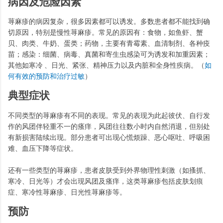
病因及危险因素
荨麻疹的病因复杂，很多因素都可以诱发。多数患者都不能找到确
切原因，特别是慢性荨麻疹。常见的原因有：食物，如鱼虾、蟹
贝、肉类、牛奶、蛋类；药物，主要有青霉素、血清制剂、各种疫
苗；感染：细菌、病毒、真菌和寄生虫感染可为诱发和加重因素；
其他如寒冷 、日光、紧张、精神压力以及内脏和全身性疾病。（
如
何有效的预防和治疗过敏
）
典型症状
不同类型的荨麻疹有不同的表现。常见的表现为此起彼伏、自行发
作的风团伴轻重不一的瘙痒，风团往往数小时内自然消退，但别处
有新损害陆续出现。部分患者可出现心慌烦躁、恶心呕吐、呼吸困
难、血压下降等症状。
还有一些类型的荨麻疹，患者皮肤受到外界物理性刺激（如搔抓、
寒冷、日光等）才会出现风团及瘙痒，这类荨麻疹包括皮肤划痕
症、寒冷性荨麻疹、日光性荨麻疹等。
预防