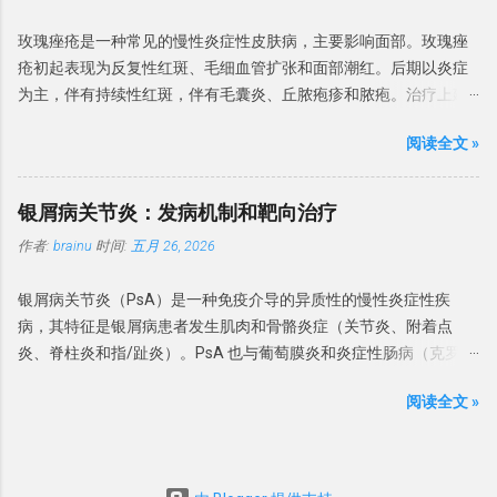
物、化疗药物等） 甲分离 甲分离（Onycholysis）是 远端指甲板与
征不明确、疗效不佳或怀疑肿瘤的情况，强烈建议进行组织病理学
率 最新的数据来自荷兰，基于全国癌症登记处计算了2017年的发病
甲床分离，并且由于在甲下腔室中存在空气，通常呈现白色。 甲分
检查。镜检和培养可有...
玫瑰痤疮是一种常见的慢性炎症性皮肤病，主要影响面部。玫瑰痤
率。男性和女性的发病率分别为每10万人年68例和72例，随时间呈
离是如果存在外源性色素，则指甲可能呈现黄色（真菌和渗出物）
疮初起表现为反复性红斑、毛细血管扩张和面部潮红。后期以炎症
统计学显著增加。2005年至2015年间，由皮肤科医生治疗的原位鳞
至绿黑色（绿脓菌素）。 甲分离可分为原发性（特发性）和继发
为主，伴有持续性红斑，伴有毛囊炎、丘脓疱疹和脓疱。治疗上建
状细胞癌患者数量翻了一番。1996-2000年期间加拿大报告的男性
性。原发性的甲分离多与过度修甲、频繁接触洗涤剂有关。 继发性
议避免刺激，并局部使用甲硝唑、壬二酸或伊维菌素。对于持续性
和女性年发病率分别为每10万人27.8例和22.4例。 该病发病率高峰
的最常原因是银屑病和甲真菌病。甲分离也与多种因素有关，如甲
阅读全文 »
面部红斑，也可使用局部血管收缩剂苯甲酰胺或氧美甲唑林。对于
在70岁年龄段，大多数研究显示女性略多。大多数研究报告原位鳞
状腺疾病（甲状腺功能减退症和甲状腺功能亢进症），药物 – 尤其
治疗难治和严重的玫瑰痤疮，建议系统性治疗。首选药物是低剂量
状细胞癌主要发生在日晒部位，近期研究提示最常见的部位是头颈
是紫杉醇等抗癌药物，其他化学药物和PATEO综合征等。药物诱导
多西环素，也可以推荐低剂量异维 A 酸。眼部玫瑰痤疮局部用环氯
部（29%-54%）。下肢在女性中比男性更常受累。英国较早的研究
银屑病关节炎：发病机制和靶向治疗
下的光敏性 – 甲分离通常涉及多个指甲，并且也可能存在甲下出
霉素眼药水、阿奇霉素、伊维菌素或甲硝唑。 酒渣鼻是一种常见的
显示，大多数患者（60%-85%）的原位鳞状细胞癌位于小腿，这可
血。 甲状腺疾病患者的甲分离 继发于系统性疾病的甲分离 ，多与肺
作者:
brainu
时间:
五月 26, 2026
慢性炎症性疾病，主要影响面部（尤其是脸颊和鼻子，偶尔也会影
能表明在日照较少的国家日晒模式不同。较少见的变异型包括色素
癌、贫血、糖尿病、结缔组织病、卟啉病、贝壳甲综合征和外周血
响额头和下巴），但也可能影响眼睑。好发于 Fitzpatrick I 型和 II 型
性、甲下、甲周、掌跖和疣状原位鳞状细胞癌。生殖器和肛周部位
管性疾病。 甲状腺炎的指甲呈波浪状向上弯曲，称为普拉默甲
银屑病关节炎（PsA）是一种免疫介导的异质性的慢性炎症性疾
中年人群。 流行病学 关于玫瑰痤疮流行病学几乎没有可靠的数据。
存在变异型，分别称为「阴茎上皮内瘤变」和「肛管上皮内瘤
（Plummer's nails），常累及无名指和小指。 甲胬肉 ...
病，其特征是银屑病患者发生肌肉和骨骼炎症（关节炎、附着点
英国研究发现患病率为 165/10万。玫瑰痤疮的患病率因研究而异。
变」，各有其专科治疗路径。 病因 原位鳞状细胞癌的病因有： 辐
炎、脊柱炎和指/趾炎）。PsA 也与葡萄膜炎和炎症性肠病（克罗恩
有荟萃会析发现患病率在 0.09%-22.41%之间，平均为 5.46%。 玫瑰
射：紫外线辐射（日光、医源性、日光浴床）、放射治疗。 致癌
病和溃疡性结肠炎）相关。PsA 的发病机制复杂且多方面，涉及遗
痤疮好发于 Fitzpatrick I 型和 II 型中年人群，IV–VI 皮肤类型人群中
物：砷（病变可发生于非日晒部位）。 免疫抑制：尤其是治疗性免
阅读全文 »
传易感性、环境诱发因素以及先天性和适应性免疫系统的激活。现
则较少见，可能由于 IV–VI 型皮肤患者的临床表现较轻，诊断差距
疫抑制。 病毒：生殖器外原位鳞状细胞癌中已检测到人乳头瘤病毒
已有针对银屑病关节炎相关的细胞因子（IL-23/IL-17、TNF）为治疗
更大引起。 国内 2019 年一项 10 095 例长沙市社区居民调查结果显
（HPV）DNA，比例从4.8%到60%不等。一项系统综述发现，904份
靶点的生物制剂。然而，不同患者以及不同受累组织对这些药物的
示， 该地区玫瑰痤疮患病率为 3.48%； 2020 年两所大学共 9 227
生殖器外样本中 HPV 检出率为28.3%，其中 HPV 16 最常见，其次
反应存在异质性，这给疾病的整体管理造成困难。因此，需要开展
名大学生人群流行病学调查显示， 玫瑰痤疮患病率为 3.4%。 发病