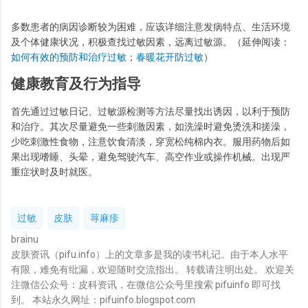
多数患者的病因诊断较为困难，应该详细注意发病特点、生活环境
及个体健康状况，积极查找过敏因素，远离过敏源。（延伸阅读：
如何有效的预防和治疗过敏
；
春暖花开防过敏
）
健康教育及行为指导
首先通过过敏日记、过敏源检测等方法尽量找出诱因，以利于预防
和治疗。其次尽量避免一些刺激因素，如洗澡时避免烫洗和搓澡，
少吃刺激性食物，注意饮食清淡，穿宽松纯棉内衣。服用药物后如
果出现嗜睡、头晕，避免驾驶汽车、高空作业或操作机械。出现严
重症状时及时就医。
过敏
皮肤
荨麻疹
brainu
皮肤资讯（pifu.info）上的文章多是我的读书札记。由于本人水平
有限，难免有纰漏，欢迎随时交流指出。 转载请注明出处。 欢迎关
注微信公众号：皮科资讯，在微信公众号里搜索 pifuinfo 即可找
到。 本站永久网址：pifuinfo.blogspot.com