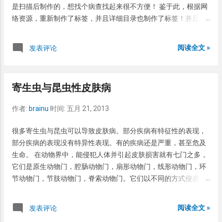
是扫描后制作的，想找个病查找起来很不方便！ 鉴于此，根据网
络资源，重新制作了标签，并且详细目录也制作了标签！并且完
美压缩，体积273M，携带方便。 注：本资源一切来源于网络，
版权归原开发者所有！本着研究的目的而制作，请于下载后24小
阅读全文 »
发表评论
时内删除！因为下载资源所引起的一切法律后果，本人不负法律
责任！ 下载地址 http://www.ctdisk.com/file/18033801
寄生虫与昆虫性皮肤病
作者:
brainu
时间:
五月 21, 2013
很多寄生虫与昆虫可以导致皮肤病。部分疾病有特征性的表现，
部分疾病的表现没有特异性表现。有的疾病还是严重，甚至危及
生命。 在动物界中，能侵犯人体并引起皮肤损害就有七门之多，
它们是原生动物门，腔肠动物门，扇形动物门，线形动物门，环
节动物门，节肢动物门，脊索动物门。它们以不同的方式侵袭人
体，引起不同的类型的皮肤粘膜损伤。 现就大体常见的有特异性
的寄生虫与昆虫疾病作一概述。 匐行疹：是某些寄生虫的幼虫移
阅读全文 »
发表评论
行于皮内引起的曲折的线形损害。最主要表现为可见曲折表皮内