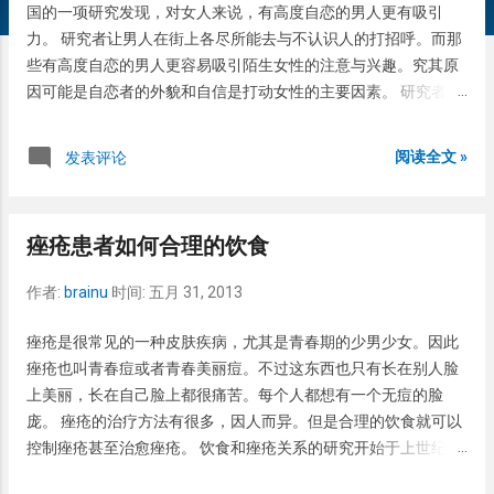
国的一项研究发现，对女人来说，有高度自恋的男人更有吸引
力。 研究者让男人在街上各尽所能去与不认识人的打招呼。而那
些有高度自恋的男人更容易吸引陌生女性的注意与兴趣。究其原
因可能是自恋者的外貌和自信是打动女性的主要因素。 研究者还
称，对于女性来说，高度自恋的男人第一眼可能是吸引人的，但
并不是一个浪漫主义者和会关怀他人的人。因为随着时间的推
阅读全文 »
发表评论
移，你会发现他们确切关心的只是他们自己，他们很难关心他
人。
痤疮患者如何合理的饮食
作者:
brainu
时间:
五月 31, 2013
痤疮是很常见的一种皮肤疾病，尤其是青春期的少男少女。因此
痤疮也叫青春痘或者青春美丽痘。不过这东西也只有长在别人脸
上美丽，长在自己脸上都很痛苦。每个人都想有一个无痘的脸
庞。 痤疮的治疗方法有很多，因人而异。但是合理的饮食就可以
控制痤疮甚至治愈痤疮。 饮食和痤疮关系的研究开始于上世纪60
年代。科学家们经过15年的跟踪观察发现饮食的确可以影响痤