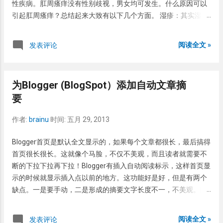
性疾病。肛周瘙痒没有性别歧视，男女均可发生。什么原因可以
引起肛周瘙痒？总结起来大致有以下几个方面。 湿疹：其实湿疹
只是一个症状性诊断，不是病因性诊断。而湿疹这个词在中国又
太流行，因此还是把它单独提出来。表现为皮疹和瘙痒，可有渗
阅读全文 »
发表评论
出。但是大部分的湿疹是接触性皮炎或者脂溢性皮炎。 接触性皮
炎：大致有两种，一种是过敏性的接触性皮炎，一种是刺激性的
接触性皮炎。皮疹一般局限于接触部位或者接触部位周围。 神经
为Blogger (BlogSpot）添加自动文章摘
性皮炎：神经性皮炎那可是真痒，痒得患者能抓破。但是悲催的
要
是抓破也不能解决任何问题，只能加重病情。越抓越痒，越痒越
抓，形成一个恶性循环。最后只能是病情越来越重。 脂溢性皮
作者:
brainu
时间:
五月 29, 2013
炎：正如上面所述，一部分湿疹或皮炎可能是脂溢性皮炎。如果
脂溢性皮炎不正确的处理，最后也可能发展为神经性皮炎。 真菌
Blogger首页是默认全文显示的，如果每个文章都很长，最后搞得
感染：这部位真菌感染引起的股癣一般也较常见。表现有皮屑，
首页很长很长。这就像个马脸，不仅不美观，而且读者就需要不
也是痒的难受。患者一般有足癣或脚气。 扁平苔癣或银屑病：如
断的下拉下拉再下拉！Blogger有插入自动阅读标示，这样首页显
果这两个疾病累及肛周的话，也会引起肛周瘙痒，但是皮疹并不
示的时候就显示插入点以前的地方。这功能好是好，但是有两个
局限于这两个部位，身体的其他部位也会有皮疹。 肠寄生虫感
缺点。一是要手动，二是形成的摘要文字长度不一，不美观。网
染：一般是蛔虫，瘙痒多于夜晚最重，但是常见于儿童，成人相
络上大部分的代码都是针对Blogger旧模板的，而新的Blogger改
对较少。 疥疮或者阴虱：这些小动物也会在肛周定居，引起肛周
动较大。因此网络上大部分的代码对Blogger新模板都不适用。
的瘙痒。仔细检查可能会找到成虫或虫卵。 淋病：淋病也会感染
阅读全文 »
发表评论