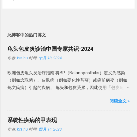
有大量直径约40nm的圆球形囊泡，囊泡中贮存有在轴浆中合成
候单纯的食物控制很难平息过敏，需要抗过敏治疗了。治疗好了
的的研究也证实了这一点。 但于2012年4月11日，Robert
的乙酰胆碱( ACH)。在电子显微镜下观察，神经肌肉接头区，轴
之后，再按食物递加法来寻找过敏...
Spitzer 博士决定把他当时2001年所做的研究及其结论收回，其
突末梢 与终板膜并不接触，而是被一个宽约20-50nm的接头间隙
后在网上发表一短片，指当时他在研究的过程中犯下颇严重的错
分开，此间隙与细胞外液相通。当冲动从神经纤维传至轴突末梢
误，并得出错误的结论，所以决定收回当年的研究，并公开致
时，铀突末梢出现除极化，改变神经膜的通透性，使细胞外液中
歉。可惜Spitzer 博士对收回研究的决定，并未获部分提供性向治
此博客中的热门博文
一部分 Ca++进入末梢内，引起轴浆中个囊泡破裂，释放乙酰胆
疗服务的组织所欢迎，而这些组织却继续引述该研究，博士对此
碱。当乙酰胆碱经接头间隙到达终板膜表面时，立即与膜上的特
龟头包皮炎诊治中国专家共识-2024
表示感到不幸，同时指责这种行为是不道德的。博士更点名批评
殊受体相结合，引起膜对Na+、 K+的通透性改变，而导致除极
美国国家同性恋研究及治疗协会滥用2001年他的研究及其结论，
作者:
brainu
时间:
十月 18, 2024
化，进而触发—个可传导的兴奋性电位，它可以传遍整个肌纤
并希望该协会可以停止这种行为。 因此在西方社会过去的25年
维，引起这条肌纤维收缩。 另外接头间隙中及终扳膜上有大量胆
里，不同的赞同者开始支持这样一个论点：无论是这个人的行为
欧洲包皮龟头炎治疗指南 将BP（Balanoposthitis）定义为感染
碱脂酶，在它的作用下，使每次冲动中轴突末梢所释放的乙醚胆
还是决定，成人中的性取向是不能改变的。而少数人则认为可以
（例如念珠菌）、皮肤病（例如硬化性苔藓）或癌前病变（例如
碱，能在2ms内全部水解成乙酸和胆碱而失去作用，使它不至于
改变，并且持这一观点的人通常是宗教团体或与它们有联系的
鲍文氏病）引起的疾病。 龟头和包皮受累，因此使用「包皮龟头
持续作用于终板膜而令细胞持续兴奋。从而使神经肌肉的传递，
人。 因此，性取向的形成是有其基因因素，并且与其儿童时期的
炎」一词。 分类 此前， BP被分为 感染性龟头炎、干燥性闭塞性
在正常的情况下，保持1对1的关系。即运动神经每传来一次冲
成长...
阅读全文 »
龟头炎、浆细胞龟头炎、非特异性龟头炎和环状龟头炎。虽然感
动，轴突末梢即释放一定量的乙酰胆碱，使肌纤维产生一次收
染是龟头炎的常见原因，但相当多的BP病例还涉及非感染性炎症
缩。 但是当大运动量后，所释放的乙酰胆碱可以多于肌肉收缩的
性疾病，为了强调考虑非感染性原因的重要性。 建议： 中国专家
量，或者说多于乙酰胆碱酶所能代谢的量，在运动结束后乙酰胆
系统性疾病的甲表现
建议将包皮龟头炎为感染性和非感染性两类。感染性 BP 是由真
碱还有剩余的话，就可能导致肌肉的收缩，也就是颤动。 当然，
作者:
brainu
时间:
四月 14, 2023
菌和细菌等病原体引起的，非感染性 BP 是无明显感染因素引起
运动后肌肉颤动不单纯的仅仅是上述原因，还牵扯到交感神经兴