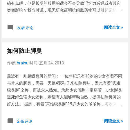
确有点睏，但是长期的服用的话会不会导致记忆力减退或者其它
类似影响？我当时说，现无研究证明抗组胺药物可以引起记忆力
的减退或者认知功能。患者满意的走了，但是我回来之后越想心
里就越有点忐忑，到底现在有没有这方面的研究？ 上了狗狗搜了
阅读全文 »
发表评论
搜，发现了这篇文章，
http://www.livestrong.com/article/219055-what-drugs-are-
known-to-cause-memory-loss/#ixzz1raIT9EOI.，文中称有上百
如何防止脚臭
种的药物可以导致记忆力减退，并且文中有一段特意提起抗组胺
药物也可以引起。 ANTIDEPRESSANT DRUGS Like anxiolytic and
作者:
brainu
时间:
五月 24, 2013
hypnotic drugs, antidepressants directly affect the brain
chemistry, according to Mycek, Harvey and Champe. Feelings of
最近有一则超级臭脚的新闻： 一位年纪只有19岁的少女有着不同
intense sadness, hopelessness and an inability to feel
与常人的脚臭，需要一天换4双鞋子来祛除臭味，因此有着“灾难
happiness characterize depression. Antidepressant drugs treat
级臭脚”之称，而被众人熟知。为此少女感到非常痛苦，少女脚臭
depression by several mechanisms. Some delay the re-
熏死鲤鱼该少女还称，希望有人能够帮助自己，提供祛除臭脚的
absorption of brain chemicals that make one feel good. Others
好方法。 据悉，有着“灾难级臭脚”19岁少女的爷爷称，每次来帮
block the action of enzymes that break down those chemicals.
忙的时候，因脚臭几乎都能熏死鲤鱼。该少女非常懊恼的称：尽
In performing their desired action of moderating depression,
管自己每天洗脚洗得很勤快，还买了4双鞋替换，但还是无法抵
阅读全文 »
2 条评论
these drugs may cause memory loss. Examples of
挡。该少女家人称，少女脚臭熏死鲤鱼有一次来帮忙清理家里的
antidepressants that may cause memory loss are Elavil,