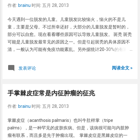
看得明白一点点，因此这个位置应该不差。 <a
作者:
brainu
时间:
五月 28, 2013
expr:href='data:post.url + &quot;#more&quot;'
expr:title='data:post.title'><data:post.jumpText/></a> </div>
今天遇到一位脱发的儿童。儿童脱发比较恼火，恼火的不是儿
</b:if> 注意是</b:if>之后。 然后是怎么写代码了。过程就不
童，主要是父母。不过所幸还好，大部分的儿童脱发是暂时的，
说，相当曲折，只说结果吧。修改代码的方法应该都会，模板-修
部分可以自愈。现在看看哪些原因可以导致儿童脱发。 斑秃 斑秃
改HTML代码。 方法一：利用Table with frame="box"这个参
可能是儿童脱发最常见的原因之一。但是引起斑秃的具体原因不
数，代码如 <!-- 版权声明开始 --> <b:if
清，一般认为可能有免疫功能紊乱。另外据统计20-30%的有家族
cond='data:blog.pageType == &quot;item&quot;'> <table
史，因此可能与遗传有关。大约25%的斑秃儿童指甲可以沟纹或
frame='box'> <tr> <td>如非注明，<a
点状凹陷。一般表现为一个或数个光滑的脱发区。脱发区的头皮
阅读全文 »
发表评论
href='http://wwww.www.anaids.com'>唯C</a>文章均为原创。
正常，边缘尚清楚。边界的毛发比较脆弱，可以轻轻的拔掉。严
转载请注明注明来自<a href='ht...
重者头发可以全部脱落，甚至影响眉毛，此时叫普秃。虽然挺可
怕，因为在民间这叫鬼剃头。但是斑秃大部分可以自愈。据统计
手掌棘皮症常是内征肿瘤的征兆
80%的斑秃在一年内可以自己好转。治疗无特效药物，激素软
膏、他克莫司、吡美莫司可以适当选用。米诺地尔效果尚可。另
作者:
brainu
时间:
五月 28, 2013
外局部可以选用冷冻治疗，但是要轻度。 拔毛癖 拔毛癖是患儿有
事没事就拔自己头发，以两鬂为重灾区。尤其是患儿紧张、学习
掌棘皮症（acanthosis palmaris）也叫牛肚样掌（tripe
时更容易出现。表现为参差不齐的脱发。民间有句俗话叫“像狗啃
palms），是一种罕见的皮肤疾病。但是，该病很可能与内脏肿
的似的”。虽然粗俗，但是很形象。治疗主要是别拔，然后自己慢
瘤有联系，而且多是先于肿瘤出现。 掌棘皮症是黑棘皮症的一
慢的就会好起来。不过应该注意的是，有人认为拔毛癖心理障