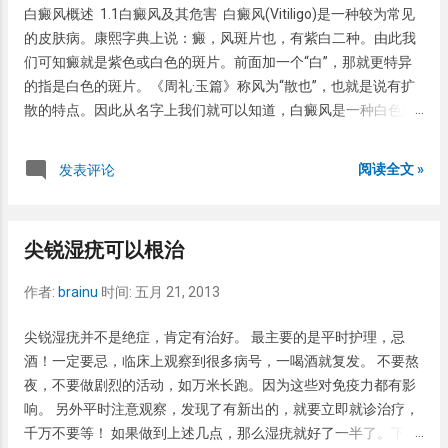
典的是利用所过敏的花粉注射逐级脱敏，可咨询当地医院有无脱
白癜风概述 1.1白癜风及其危害 白癜风(Vitiligo)是一种较为常见
敏药物。
的皮肤病。康熙字典上说：癜，风斑片也，有紫白二种。由此我
们可知癜就是紫色或白色的斑片。前面加一个“白”，那就更特异
的指是白色的斑片。《周礼·玉篇》称风为“散也”，也就是说有扩
散的特点。因此从名字上我们就可以知道，白癜风是一种白色的
斑片，有时可以扩散。如果给白癜风一个科学解释，那就是白癜
风是一种色素减少性疾病，后天性因素导致皮肤色素脱失而发生
阅读全文 »
发表评论
白色斑片，是一种获得性局限性或泛发性皮肤色素脱失症。 本病
的特征是身体局部或者泛发的出现白斑，即不高起也不凹陷，表
面无渗出也无鳞屑或结痂。患此病者自觉没有什么感觉，不痛也
尖锐湿疣可以根治
不痒。白癜风的本质是由于局部或者泛发性色素减少或消失。白
癜风对人体健康没有重要影响，不会引起内脏器官的功能障碍，
作者:
brainu
时间:
五月 21, 2013
更不会引起患者的寿命缩短。但是特殊部位的白癜风对美容的影
响较大，如面部，双手及其它暴露部位的白癜风。有时白癜风患
尖锐湿疣并不是绝症，肯定有治好。 最主要的是平时护理，忌
者可能会因此而自卑，严重者造成社会交往障碍。对其他正常人
酒！一定要忌，临床上观察到很多病号，一喝酒就复发。 不要熬
而言，一般错误的认为白癜风比较恐怖，或者认为白癜风会传
夜，不要做剧烈的活动，如万米长跑。因为这些对免疫力都有影
染，而造成对白癜风患者的不正确认识。这些都是不正确的。 1.2
响。 另外平时注意观察，发现了有新出的，就要立即就诊治疗，
白癜风的历史与现状 白癜风是一个古老的疾病。我国古代就有白
千万不要等！ 如果做到上述几点，那么湿疣就好了一半了。下一
癜风的记载，隋代的巢元方在其著名著作《诸病源候论》中提