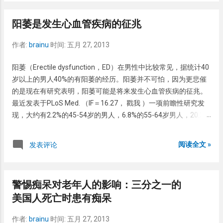
是必要的，儿童时期的一个晒伤引起的水疱，将来发生黑素瘤机
http://dermnetnz.org/systemic/tripe.html
率甚至其他人的两倍。当然，黑素瘤主要发生于白白种人，中国
阳萎是发生心血管疾病的征兆
人的黑素瘤发生率较少，主要是肢端型。但是，因为儿童的皮肤
较娇嫩，含有的黑色素较少，更易受到损伤。因此，儿童户外活
作者:
brainu
时间:
五月 27, 2013
动适当采取点措施也不为过。 儿童户外活动可以采取以下措
施： 应用防护霜，一般SPF值30-50即可。活动前20分钟使用，
阳萎（Erectile dysfunction，ED）在男性中比较常见，据统计40
每隔2-4小时重复使用一下。如果是游泳或者出汗较多，使用频率
岁以上的男人40%的有阳萎的经历。阳萎并不可怕，因为更悲催
应增加。面颈手足等曝光部位是重点应用部位。但是注意防护霜
的是现在有研究表明，阳萎可能是将来发生心血管疾病的征兆。
不要应用于6月或更小的婴儿。 穿防护衣物。可以穿些轻质地，
最近发表于PLoS Med. （IF＝16.27， 戳我 ）一项前瞻性研究发
吸汗透气的衣物。最好是长袖。 带帽子或者眼镜，不必要花哨，
现，大约有2.2%的45-54岁的男人，6.8%的55-64岁男人，20.2%
但是一定要防紫外线。 多去阴凉地带。注意10-16点是日光最强
的65-74岁男人，50%的75-84岁男人，75.4%的85岁以上男人存
的时候，因此这段时间最好避免外出活动。如果必需外出活动，
在严重阳萎。 这些有严重阳萎的男人比无阳萎的男人可能发生缺
阅读全文 »
发表评论
最好在阴凉地带。 如是想了解更多的防护措施，可以去
血性心脏病的风险系数为1.6，周围血管疾病的风险系统为1.92，
Skincancer.org网站看看这个
心衰更是达到了8！其它心血管疾病的风险系数也有1.26。 综合
http://www.skincancer.org/prevention/sun-
起来看，有严重阳萎的男人发生心血管疾病的风险系数达到了
protection/children/sun-safety-tips-for-infants-babies-and-
警惕痴呆对老年人的影响：三分之一的
1.35，而死亡风险系数更高，达到了1.93。 而且发生心血管疾病
toddlers
美国人死亡时患有痴呆
的风险是随着男人阳萎的严重程度增加而增加的。因此作者强调
阳萎可以作为预示心血管疾病的一个标志，但不是导致心血管疾
作者:
brainu
时间:
五月 27, 2013
病的因素。 这也对临床医师提供了信息，有阳萎的男人发生心