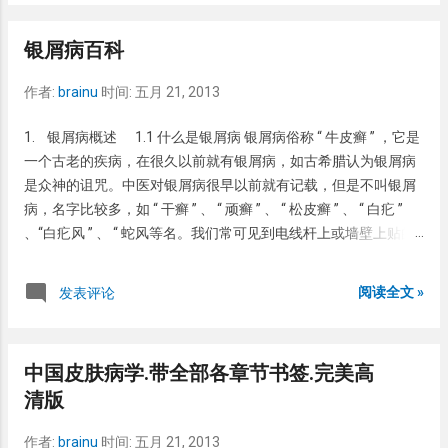
池塘，结果才把鞋脱掉、脚泡进水池里，鲤鱼就全部死光了。 该
Desyrel and Tofranil. 当时心里一惊，难...
少女表示在快餐店打工休息的时候，都不敢脱下鞋子，因为怕脱
银屑病百科
下鞋子，更非常信心会影响到脱掉以后可以把同事全部臭死。 “我
买了4双鞋子每天换着穿，但有次帮爷爷清理池塘时，脚气味还是
作者:
brainu
时间:
五月 21, 2013
把鲤鱼臭死了。”这是日本一名19岁少女的烦恼，她在新闻网站的
生活Q&A专区称自己有着“灾难级脚臭”，急须专家提供解决之
1. 银屑病概述 1.1 什么是银屑病 银屑病俗称 “ 牛皮癣 ” ，它是
道。 灾难级脚臭引来不少网友们纷纷吐槽称：这是有多臭的脚
一个古老的疾病，在很久以前就有银屑病，如古希腊认为银屑病
啊，居然能把鱼都给臭翻了天。 先对此位少女的苦恼表示同情，
是众神的诅咒。中医对银屑病很早以前就有记载，但是不叫银屑
不过但是可以当个武器来使。但是同情之余，不禁想想脚臭到底
病，名字比较多，如 “ 干癣 ” 、 “ 顽癣 ” 、 “ 松皮癣 ” 、 “ 白疕 ”
是如何形成的呢？ 脚臭的最大的原因就是多汗。 脚臭的人多是汗
、“白疕风 ” 、 “ 蛇风等名。我们常可见到电线杆上或墙壁上贴的
脚，就是说脚出汗特别多。有人研究说一般情况下，人的脚一天
小广告，贴的那是一重又一重，新的盖旧的，最后很难完全去
要出小半杯的汗，锻炼的时候，出的汗更多，能有几杯水那么
除，我们把这些野广告称为 “ 城市牛皮癣 ” 。 这也形像的描述了
阅读全文 »
发表评论
多。汗里有很多盐份，加上脚脱的皮提供的蛋白，就成了细菌良
银屑病较难完全去除的特点。但是使用 “ 牛皮癣 ” 一词来概括该病
好的培养基，细菌生长产生一种叫“异戊酸”的化合物，这种酸的
名称是不科学的，因为牛皮癣其实并不是癣。所谓的 “ 癣 ” 是指真
气味就是类似臭鸡蛋的味道，再加上鞋的味道，就形成了臭脚。
菌感染引起的一种皮肤疾病，将这些癣局部的皮屑放在显微镜下
其次，真菌的感染也是引起脚臭的重要原因。 我们大都有经验，
中国皮肤病学.带全部各章节书签.完美高
常能发现真菌菌丝或真菌孢子，使用抗真菌药物进行治疗常能取
一般有“脚气”或“香港脚”的人脚就容易臭。这在医学上叫“足癣”。
清版
得很好的疗效。而银屑病是一种常见的慢性皮肤病，并非真菌感
这种真菌喜欢在人的皮肤上生长，平时以人的皮肤为食物，不断
染所引起的疾病。银屑病也并非传染病，接触银屑病不会导致自
的分解人的表皮，产生难闻的味道。 明白了脚臭的原因，就可以
作者:
brainu
时间:
五月 21, 2013