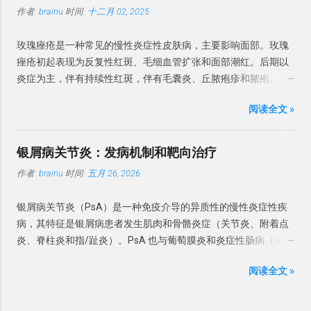
鲍温病等同于非生殖器部位的原位鳞状细胞癌。为了减少人名命
疾病：如 冠状动脉血栓形成 严重肝、肺、内分泌疾病 营养不良
肤镜检查可区分 BP 与银屑病、增殖性红斑和浆细胞龟头炎，皮
作者:
brainu
时间:
十二月 02, 2025
名，本文以原位鳞状细胞癌为术语，生殖器病变增殖性红斑的治
或 缺乏 高血压或缺氧 药物（抗寄生虫药物、化疗药物等） 甲分
肤 CT 可区分 BP 与银屑病、硬化性苔藓和其他常见的炎性龟头
疗不在本指南中论述。 发病率 最新的数据来自荷兰，基于全国癌
离 甲分离（Onycholysis）是 远端指甲板与甲床分离，并且由于
炎。对于临床特征不明确、疗效不佳或怀疑肿瘤的情况，强烈建
玫瑰痤疮是一种常见的慢性炎症性皮肤病，主要影响面部。玫瑰
症登记处计算了2017年的发病率。男性和女性的发病率分别为每
在甲下腔室中存在空气，通常呈现白色。 甲分离是如果存在外源
议进行组织病理学检查。镜检和培养可有...
痤疮初起表现为反复性红斑、毛细血管扩张和面部潮红。后期以
10万人年68例和72例，随时间呈统计学显著增加。2005年至
性色素，则指甲可能呈现黄色（真菌和渗出物）至绿黑色（绿脓
炎症为主，伴有持续性红斑，伴有毛囊炎、丘脓疱疹和脓疱。治
2015年间，由皮肤科医生治疗的原位鳞状细胞癌患者数量翻了一
菌素）。 甲分离可分为原发性（特发性）和继发性。原发性的甲
疗上建议避免刺激，并局部使用甲硝唑、壬二酸或伊维菌素。对
番。1996-2000年期间加拿大报告的男性和女性年发病率分别为
分离多与过度修甲、频繁接触洗涤剂有关。 继发性的最常原因是
阅读全文 »
于持续性面部红斑，也可使用局部血管收缩剂苯甲酰胺或氧美甲
每10万人27.8例和22.4例。 该病发病率高峰在70岁年龄段，大多
银屑病和甲真菌病。甲分离也与多种因素有关，如甲状腺疾病
唑林。对于治疗难治和严重的玫瑰痤疮，建议系统性治疗。首选
数研究显示女性略多。大多数研究报告原位鳞状细胞癌主要发生
（甲状腺功能减退症和甲状腺功能亢进症），药物 – 尤其是紫杉
药物是低剂量多西环素，也可以推荐低剂量异维 A 酸。眼部玫瑰
在日晒部位，近期研究提示最常见的部位是头颈部
银屑病关节炎：发病机制和靶向治疗
醇等抗癌药物，其他化学药物和PATEO综合征等。药物诱导下的
痤疮局部用环氯霉素眼药水、阿奇霉素、伊维菌素或甲硝唑。 酒
（29%-54%）。下肢在女性中比男性更常受累。英国较早的研究
光敏性 – 甲分离通常涉及多个指甲，并且也可能存在甲下出血。
作者:
brainu
时间:
五月 26, 2026
渣鼻是一种常见的慢性炎症性疾病，主要影响面部（尤其是脸颊
显示，大多数患者（60%-85%）的原位鳞状细胞癌位于小腿，这
甲状腺疾病患者的甲分离 继发于系统性疾病的甲分离 ，多与肺
和鼻子，偶尔也会影响额头和下巴），但也可能影响眼睑。好发
可能表明在日照较少的国家日晒模式不同。较少见的变异型包括
癌、贫血、糖尿病、结缔组织病、卟啉病、贝壳甲综合征和外周
银屑病关节炎（PsA）是一种免疫介导的异质性的慢性炎症性疾
于 Fitzpatrick I 型和 II 型中年人群。 流行病学 关于玫瑰痤疮流行
色素性、甲下、甲周、掌跖和疣状原位鳞状细胞癌。生殖器和肛
血管性疾病。 甲状腺炎的指甲呈波浪状向上弯曲，称为普拉默甲
病，其特征是银屑病患者发生肌肉和骨骼炎症（关节炎、附着点
病学几乎没有可靠的数据。英国研究发现患病率为 165/10万。玫
周部位存在变异型，分别称为「阴茎上皮内瘤变」和「肛管上皮
（Plummer's nails），常累及无名指和小指。 甲胬肉 ...
炎、脊柱炎和指/趾炎）。PsA 也与葡萄膜炎和炎症性肠病（克罗
瑰痤疮的患病率因研究而异。有荟萃会析发现患病率在
内瘤变」，各有其专科治疗路径。 病因 原位鳞状细胞癌的病因
恩病和溃疡性结肠炎）相关。PsA 的发病机制复杂且多方面，涉
0.09%-22.41%之间，平均为 5.46%。 玫瑰痤疮好发于 Fitzpatrick
有： 辐射：紫外线辐射（日光、医源性、日光浴床）、放射治
阅读全文 »
及遗传易感性、环境诱发因素以及先天性和适应性免疫系统的激
I 型和 II 型中年人群，IV–VI 皮肤类型人群中则较少见，可能由于
疗。 致癌物：砷（病变可发生于非日晒部位）。 免疫抑制：尤其
活。现已有针对银屑病关节炎相关的细胞因子（IL-23/IL-17、
IV–VI 型皮肤患者的临床表现较轻，诊断差距更大引起。 国内
是治疗性免疫抑制。 病毒：生殖器外原位鳞状细胞癌中已检测到
TNF）为治疗靶点的生物制剂。然而，不同患者以及不同受累组