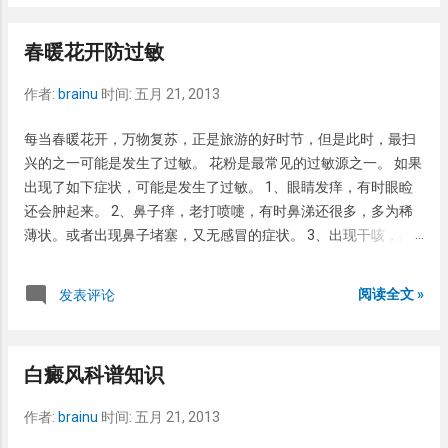
隧道，微隆起于皮面，亦有呈条索状者，长度不定。 毛虫皮炎：
很多毛早都可以引起皮炎，如松毛虫，桑毛虫，茶毛虫，刺毛虫
春暖花开防过敏
等。特征性表现在接触毒毛后出现斑疹，斑丘疹，风团，水疱，
大疱等皮疹，严重者可伴有系统性症状。 隐翅虫皮炎：隐翅虫皮
作者:
brainu
时间:
五月 21, 2013
炎是由于皮肤接触隐翅虫毒液所引起，典型损害为条索状、斑片
状、水肿性红斑，丘疹或水疱。有瘙痒或灼痛感。 阴虱：这个可
每当春暖花开，万物复苏，正是旅游的好时节，但是此时，最扫
以性传播。表现为阴毛区域剧痒，其下皮肤有红斑，丘疹或水
兴的之一可能是发生了过敏。 花粉是最常见的过敏源之一。 如果
疱。阴毛上有灰折色附着物，这是阴虱下的卵，有时可见到成
出现了如下症状，可能是发生了过敏。 1、眼睛发痒，有时眼睑
虫。 疥疮：疥疮是由疥虫引起，有传染性。疥疮好首侵犯皮肤娇
还会肿起来。 2、鼻子痒，老打喷嚏，有时鼻涕还很多，多为稀
嫩处，如手指缝，腕部，肘窝，脐周，下腹部，外阴部等部位。
薄状。或者出现鼻子堵塞，又无感冒的症状。 3、出现干咳，严
这家伙还有个习惯，喜欢昼伏夜出，还喜欢打洞，所以常常晚上
重者可发生呼吸困难。 4、皮肤出现红色的疙瘩，皮肤瘙痒。 如
剧痒，注意是剧痒！有时难以忍受，身上到处是抓痕。疮虫有时
何防止花粉过敏？ 1、多吃些绿色蔬菜，尤其富含维生素C多的食
阅读全文 »
发表评论
存在于阴囊、阴茎、阴唇部位，形成小疙瘩，小疥疮结节。这个
物。 2、适当运动，增加自身免疫力。 3、如接触了某种花草后出
结节较难去除，而且有时是疥疮复发的源泉，治疗可以冷冻 毛囊
现了上述症状，立即离开。如有呼吸困难等症状，应立即就近医
虫皮炎：毛囊虫也就是我们常说的螨。这个虫子喜欢皮脂腺丰富
院就诊。 如何治疗花粉过敏症状？ 1、如接触了某种花草后出现
的部位，如鼻周。很多人都有这个寄生虫，但是不一定有临床表
白癜风科谱知识
了上述症状，那么很可能是对这种花粉过敏，今后尽量避免再次
现。但是它可以导致酒渣鼻，引起红斑，脱皮，有时可以是水疱
接触。 2、药物治疗：可口服抗组胺药物，为OTC药物，药店都
或脓疱，伴有瘙痒。
作者:
brainu
时间:
五月 21, 2013
有售。严重者需要应用激素或者肾上腺素。 3、脱敏治疗。最经