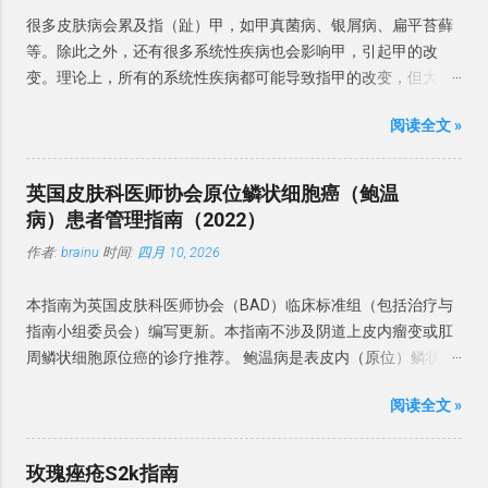
的BP。 微生物感染 一项包含 478 名 BP 队列研究发现，念珠菌定
奋，肾上腺素，代谢等多方面的原因。但是大运动量后的肌肉颤
很多皮肤病会累及指（趾）甲，如甲真菌病、银屑病、扁平苔藓
植率为 26.2%，念珠菌性龟头炎患病率为 18%。 BP 患者中涉及
动可以通过有效的锻炼改善甚至避免，肌肉强壮了，颤动就少
等。除此之外，还有很多系统性疾病也会影响甲，引起甲的改
了马拉色菌、金黄色葡萄球菌、白色念珠菌和链球菌等细菌。在
了。另外还有一部分肌肉颤动是疾病，如果肌肉无明显原因的经
变。理论上，所有的系统性疾病都可能导致指甲的改变，但大多
BP 病例中还观察到革兰氏阳性球菌、真菌和支原体。 37% 的 BP
常颤动，建议正规医院就诊。
数甲病表现是非特异性的，但有些甲改变可能是诊断系统性疾病
患者存在生殖支原体，而沙眼衣原体和解脲脲原体则无相关性。
阅读全文 »
线索，有的甚至是很重要诊断依据。 本文介绍一下系统性疾病的
建议： BP 微生物感染很常见，常见的微生物有革兰氏阳性球菌
常见甲表现。 形态学改变 甲的形态学改变指甲板、甲周、甲床等
（金黄色葡萄球菌、B 族链球菌、链球菌和沃氏链球菌）和真菌
发生的形态学改变。 博氏线 博氏线（Beau's lines）是甲板的横
（白色念珠菌和马拉色菌）。偶有生殖支原体和厌氧菌感染。 与
英国皮肤科医师协会原位鳞状细胞癌（鲍温
向浅沟。可累及整个指甲的宽度或部分宽度。拇指和踇趾更为明
性行为的关系 建议：BP 虽不是性传播疾病（STD），但可以通
病）患者管理指南（2022）
显。 博氏线反映了甲母质的暂时性损伤 ，角质细胞的有丝分裂活
过性接触传播，其中念珠菌感染是主要原因。建议患者及其性伴
作者:
brainu
时间:
四月 10, 2026
动减少。 凹陷的深度与甲床损伤的严重程度有关 。 图片来源于
进行真菌检测，并且在抗真菌治疗期间避免性活动。 诱发和加重
dermnetnz.org 博氏线首先发生于近心端，随着指甲生长而向远
因素 糖尿病是包皮龟头炎的风险因素。包皮环切术可以预
本指南为英国皮肤科医师协会（BAD）临床标准组（包括治疗与
端移动。平均而言，手指甲和脚趾甲的生长速度分别为每月 2-3
防 BP。抗生素过度使用、免疫抑制剂和糖皮质激素会增加机会性
指南小组委员会）编写更新。本指南不涉及阴道上皮内瘤变或肛
毫米和 1 毫米，博氏线发生在病后4至11周， 因此其博氏线与甲
感染和 BP 风险。 建议：BP 危险因素有糖尿病、包皮过长和免疫
周鳞状细胞原位癌的诊疗推荐。 鲍温病是表皮内（原位）鳞状细
根的距离可推算疾病发生的时间。 博氏线有很多原因，最常见的
缺陷。常伴念珠菌感染。卫生条件差、过度清洁和使用刺激物可
胞癌的一种形式，最初于1912年报道。Bowen 和 Darier 共同报
是药物，尤其是化药物，一般出现于治疗后2-3周。如果多个指甲
能会导致 BP 发病率增加。 诊断标准 英国指南建议 对持续性或不
阅读全文 »
道了 6 例患者，组织学上均显示表皮结构紊乱。1911年，
同一水平出现博氏线，则可能是由系统疾病导致。博氏线与下列
确定性龟头炎进行活检。活检对于排除癌前病变也至关重要。 有
Queyrat 报道了 3 例局限于阴茎龟头的红色病变，并名为「增殖
系统性疾病有关，常见原因如表1。 表 1 ： 可引起博氏线的系统
时需行细菌培养确定感染菌。 建议：BP 诊断依赖于临床表现并
性红斑」。其组织学与 Bowen 和 Darier 描述的相同。 目前认为
性疾病 高热 病毒性疾病： 如手足口病、 麻疹、腮腺炎等 心血管
玫瑰痤疮S2k指南
排除特定的皮肤疾病，并行培养排除感染原因。 排除其他疾病 皮