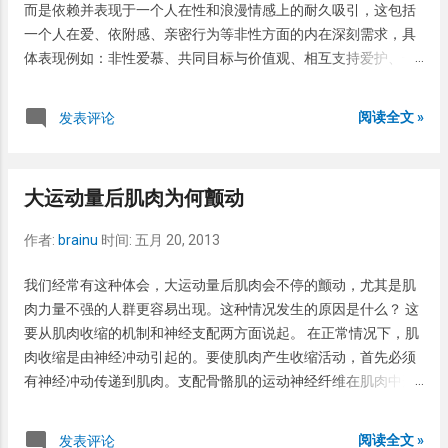
而是依赖并表现于一个人在性和浪漫情感上的耐久吸引，这包括
化妆品或染发剂之后面部或头皮出现皮疹及瘙痒，严重的会有渗
一个人在爱、依附感、亲密行为等非性方面的内在深刻需求，具
出也是过敏反应的一种最常见表现形式。还有一部分人，没有明
体表现例如：非性爱慕、共同目标与价值观、相互支持爱护、长
显的过敏源服用史或接触史，就是全身有皮疹或痒，也是一种过
久承诺等。通常，性倾向被归为三类：异性恋（对异性产生浪漫
敏反应的表现形式。如果有上述情况，那你很可能就出现了过
情感与性的吸引）、同性恋（对同性产生浪漫情感与性的吸
阅读全文 »
发表评论
敏。 既然过敏反应这样防不胜防，那就没办法防止过敏了？我可
引）、双性恋（对两性均能产生浪漫情感与性的吸引），此外，
以明确的告诉你，防止过敏的方法有！防止过敏的前题是如何发
亦有无性恋的概念（对两性均无浪漫情感或性的吸引）。 最近几
现过敏源，下面是寻找敏源的一些方法，可供参考。 1、 如果吃
十年的研究表明，性倾向形成于童年或青少年早期，并且是个程
过某种食物之后出现了皮疹和瘙痒，那么这种食物就很可能是过
大运动量后肌肉为何颤动
度渐进的连续过程。但是性取向的原因存在着争议。 现在主要可
敏源 ，今后再吃的时候就要注意了。那又有人问了，我每天吃那
分两种意见：先天形成和后天形成。有很多的因素可以影响性倾
么东西，怎么知道哪个是过敏源？一般来说引起过敏的食物多是
作者:
brainu
时间:
五月 20, 2013
向，包括基因因素、非基因生物学因素、心理学因素和社会学因
高蛋白物质，如海鲜、牛肉、羊肉、牛奶、鸡蛋等。看看今天吃
素以及有意识的选择。 影响性取向的因素 有人认为，性取向是可
我们经常有这种体会，大运动量后肌肉会不停的颤动，尤其是肌
的东西是否有这类物质。如果吃的东西很复杂，可以用 递加法 来
改变的，性态度是受到环境和外界影响，例如幼年成长过程、家
肉力量不强的人群更容易出现。这种情况发生的原因是什么？ 这
排除。首先把所有可能引起过敏的高蛋白物质都先禁止了，如果
庭背景、性格、气质、同侪的压力、性侵犯及同性间的性经验。
要从肌肉收缩的机制和神经支配两方面说起。 在正常情况下，肌
不发生过敏，再一种食物一种食物的增加。如果增加某种食物出
对同性恋双胞胎的研究表明，如果其中一个人是同性恋，那么另
肉收缩是由神经冲动引起的。要使肌肉产生收缩活动，首先必须
现了皮疹和瘙痒，那么今天增加的这种食物就很可能是过敏源，
一个人有40-60%的机会成为同性恋者；异卵双生的比率为15-
有神经冲动传递到肌肉。支配骨骼肌的运动神经纤维在肌肉中形
建议今后少食用或不食用。其次，有的人即使把所有可能引起过
30%。对于不是双胞胎的同性兄弟姐妹来说，这个比率是5-
成数条至数百条分支，每一分支又通过若干膨大的末梢支配一条
敏的物质都禁止了，还是起皮疹和痒个不停，一般来说这时候是
10%。因此，性取向可能存在着基因因素。另外Robert Spitzer博
肌纤维。在膨大的轴突末梢的轴浆中，除有许多线粒体外，还含
处于高致敏状态，即平时不引起过敏的东西也会引起过敏，这时
阅读全文 »
发表评论
士研究表明后天因素可以改变一个人的性倾向。Spitzer RL等人