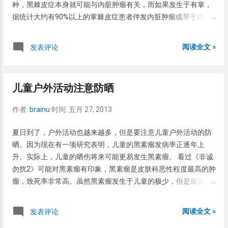
种，黑棘皮症本身就可能与内脏肿瘤有关，而如果发生于有掌，
碍，因此，对于患儿的心理健康更应注意。 细菌感染 相对来说儿
据统计大约有90%以上的掌棘皮症患者伴发内脏肿瘤或早于内脏
童的头皮细菌感染较少见，青春期后逐渐增多，主要是痤疮引
肿瘤出现。掌棘皮症的其特点是手掌增生、粗糙，如天鹅绒一
起。如果儿童真是感染引起的脱发，一般局部有红肿疼，或有流
样。就像牛肚或羊肚一样。 掌棘皮症的病因迄今不清（话说很多
阅读全文 »
发表评论
脓表现。治疗主要是抗菌治疗。 头癣 以前头癣很多，现在生活条
很多的疾病讲到病因时都是这句话）。但是观察到掌棘皮症患者
件好了，大家都爱干净了，头癣相对较少了。但是，儿童因头癣
与内脏肿瘤有关，最多的是胃癌（35%），其次是肺癌
引起的脱发也不在少数。表现不一，一般头发掉的不完全，有残
（11%）。因此推测可能是肿瘤细胞释放的某种物质刺激了手掌
留的断发，或白或黑，有时会有流脓结痂，此时叫脓癣。这些儿
儿童户外活动注意防晒
的表皮细胞增生而致。当然这些也都是猜测。 掌棘皮症的诊断 诊
童一般个人卫生较差或者家里有狗猫宠物，孩子们常和这些宠物
断基于临床表现，如果诊断不明时可以病理活检。但是掌棘皮症
玩耍。当然部分患儿也可能是相互接触而感染。治疗是抗真菌治
作者:
brainu
时间:
五月 27, 2013
的诊断容易，不要忽略其背后可能隐藏的事实，患者可能伴发内
疗。 静止期脱发 静止期脱发也较常见，但是不易注意到。一般是
脏肿瘤。因此对掌棘皮症患者建议胃癌与肺癌的筛查，并定时体
夏日到了，户外活动也越来越多，但是要注意儿童户外活动的防
洗头时发现掉的头发多了。病因不清，有人认为与近期的疾病有
检。 掌棘皮症的治疗 真没特别有效的治疗方法。但是大约30%的
晒。因为现在有一项研究表明，儿童的黑素瘤发病率正逐年上
关，如发热、感冒、手术，或者有心理的创伤有关。一般是上述
患者在肿瘤治疗痊愈后掌棘皮症可以自行消失，因此，筛查和治
升。实际上，儿童的晒伤将来可能更易发生黑素瘤。 看过《非诚
情况之后的1-3月开始脱发。表现无特殊，无明显的脱发区，只是
疗肿瘤很重要。但是也有的人是肿瘤治疗痊愈了掌棘皮症迁延多
勿扰2》可能对黑素瘤有印象，黑素瘤是皮肤科恶性程度最高的肿
头发生长不牢固，易拔除。拔除的毛囊较正常毛囊瘦小。治疗无
年不愈。 因此，掌棘皮症治疗不是关键，关键是本病可能是内脏
瘤，致死率非常高。虽然黑素瘤发生于儿童的极少，但是最近发
特殊，愈后较好，一般不经治疗6月左右可以自愈。 牵拉性脱发
肿瘤的征兆，可以提醒我们早发现肿瘤，从而提高肿瘤的治愈率
表于Pediatrics（PMID: 23589817, IF＝5.44）（ 全文戳我 ）一研
这种脱发常见于女娃，而且多喜扎马尾。引起脱发的原因就是头
和生存率。 因此建议掌棘皮症患者常规的肿瘤筛查，如胸片、钡
究发现，儿童的黑素瘤正逐年上升。从1973年至2009年，儿童黑
发扎的太紧了。因此治疗也较简单，头发别扎那么紧就可以了。
阅读全文 »
发表评论
餐、血液肿瘤标志物，必要时可CT或胃镜。 参考文献 Fitzpatrick
素瘤的发生率每年增加2%。因此，儿童户外活动采取适当的措施
如果一味的还是扎紧，真没法。更糟糕的是如果长期如此，最...
Dermatology in General Medicine.7th DermaNet NZ: