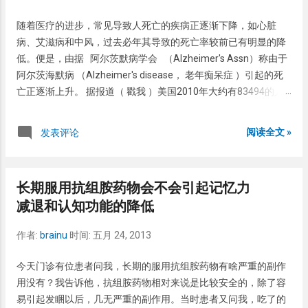
血管疾病的风险更高，尤其是严重阳萎的男人。因此，有阳萎的
随着医疗的进步，常见导致人死亡的疾病正逐渐下降，如心脏
男人，不管是轻度或者中度尤其是重度，建议经常常规的心血管
病、艾滋病和中风，过去必年其导致的死亡率较前已有明显的降
疾病的体检。
低。便是，由据 阿尔茨默病学会 （Alzheimer's Assn）称由于
阿尔茨海默病 （Alzheimer's disease， 老年痴呆症 ）引起的死
亡正逐渐上升。 据报道（ 戳我 ）美国2010年大约有83494的人
死于阿尔茨海默病，比2000年增加了68%。死亡时大约有1/3的
老年人有阿尔茨海默病或者其它类型的痴呆。一发表于Neurology
阅读全文 »
发表评论
（ Alzheimer disease in the United States (2010-2050)
estimated using the 2010 census. Neurology. 2013 May
7;80(19):1778-83, PMID: 23390181, IF= 8.31）的研究声称，随着
长期服用抗组胺药物会不会引起记忆力
美国老龄化的进程，今后40年，患者进行性神经系统疾病的人可
减退和认知功能的降低
以是现在三倍。 研究称（ 戳我 ）据估计2010年美国65岁以上的
人中大约有470万的患有阿尔茨默病，这个数字到2050年要达到
作者:
brainu
时间:
五月 24, 2013
1380万。研究还称如果早诊断并采取有效的措施，这种状况会得
到改善。 因此阿尔茨默病学会呼吁，是应该多多关住阿尔茨默病
今天门诊有位患者问我，长期的服用抗组胺药物有啥严重的副作
的时候了。
用没有？我告诉他，抗组胺药物相对来说是比较安全的，除了容
易引起发睏以后，几无严重的副作用。当时患者又问我，吃了的