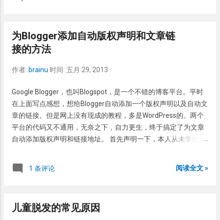
没有怎么办？对我这种要求比较高的人真不行，那就自力更生。
这个部位，但是一般都有冶游史和肛交史。肛肠的淋病有时可能
在 Paul Crowe 的网站：找到一段代码，上面也有教程，但是对于
瘙痒是唯一的病症，因此这在临床上需要注意。 饮食： 刺激性食
Blogger的新模板不太适合。经过息己摸索，最后成功实现。 1.
物也会引起肛周瘙痒，比如辣椒。 肛周瘙痒的治疗 治疗的首要问
为Blogger添加自动版权声明和文章链
模板-修改HTML 2. 找到，可以在模板内使用Ctrl+F 3. 在前插
题是找出病因，关键是别抓！先看感染性的还是过敏性的？或者
接的方法
入以下代码： <script type='text/javascript'> var
是饮食的问题？找出病因来，就针对病因治疗，如抗真菌、抗生
thumbnail_mode = "no-float" ; summary_noimg = 430;
素、驱虫等等。如果是其它全身性疾病的局部表现，如扁平苔
作者:
brainu
时间:
五月 29, 2013
summary_img = 340; img_thumb_height = 120;
藓，治疗首发疾病是关键。 剩下的是过敏性的了，也就是湿疹或
img_thumb_width = 120; </script> <script
皮炎包括的一些疾病。也找病因，如果是接触性的，那好办，去
Google Blogger，也叫Blogspot，是一个不错的博客平台。平时
type='text/javascript'
掉接触致敏物再对症处理。如果找不出病因，但可以归类为过敏
在上面写点感想，想给Blogger自动添加一个版权声明以及自动文
src='http://widgets.way2blogging.org/blogger-widgets/w2b-
性的，可以外用一些弱效激素软膏，口服一些抗组胺药物。但是
章的链接。但是网上没有现成的教程，多是WordPress的。两个
auto-readmore-blogger.js' ></script> 说明： summary_noimg
建议在正规医师的指导下进行。
平台的代码又不通用，无奈之下，自力更生，终于搞定了为文章
= 430：是指如果文章的长度少于430个字符，就不插入摘要，直
自动添加版权声明和链接地址。 首先声明一下，本人从未学过代
接显示全文 summary_img = 340：指如果文章有图片的话就把图
码，是一个地地道道的代码盲，只是靠着自己的摸索而得出的结
片转化成缩略图在首页显示 img_thumb_height = 120：指形成
果。高手勿喷啊。 先谈谈一下自己的要求。发布一篇文章之后可
的缩略图的高度 img_thumb_width = 120：指形成的缩略图的宽
阅读全文 »
1 条评论
以在文末自动生成一个该文的链接，并且配合版权声明。而且是
度 上面的数值可以根据自己的要求更改 4. 利用Ctrl+F功能找到
在每篇文末，不是在网站。 要求有了，就看下一步怎么实现了。
这时候你会发现有三个！到底是哪个？是最后一个，也就是这
先确定一下代码放置的位置，因为是文末，所以经过分析模板代
个： <div class='post-body entry-content' exp...
儿童脱发的常见原因
码最终决定放在如下代码之后。话说HTML代码不懂，英文还是