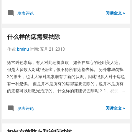
步才是治疗。 治疗方法有很多种，有微波，冷冻，激光，光动力
到：“面及颈身体皮肉色变白，与肉色不同，亦不痒痛，谓之白
等。个人认为微波和光动力好些。而且微波相对来说便宜。不要
阅读全文 »
发表评论
癜”。白癜风的英文单词vitiligo来源于拉丁语vitium或vitellus，公
相信什么广告，基本都是偷换概念，骗钱的。 如果坚持治疗，平
元一世纪。罗马医生Celsus在他所写的某一著作中可以开始使用
时护理，湿疣都可以好！ 另外，可以根据个人情况选用免疫增强
vitiligo，这说明在古罗马时就已经有了白癜风。 到了现在，白癜
药物，免疫力强了，湿疣就复发少了。还可以选用外用咪喹莫
风还是一种较为常见疾病。据美国的一项调查暗淡显示在病因的
什么样的痣需要祛除
特，这在国际上都是肯定的治疗湿疣的药物，可以有效的减少复
居民中，白癜风的患病率大致至少为1%。这也就是说100人中就
发，但是价格有点小贵。 如果6-8月没有复发，那么基本上就痊
有1人患有白癜风，这可真是百里挑一啊。丹麦也有一项调查，在
作者:
brainu
时间:
五月 21, 2013
愈了！ 另外，建议检查一下梅毒和HIV等其它性病。 医院的话只
丹麦人中白癜风的患病素为0.38%，其中男性为0.36%，女性为
要是正规医院都可。
痣常叫色素痣，有人对此还挺喜欢，如长在眉心的还叫美人痣。
0.4%，男女的患病率差不多。 我国的白癜风的患病率相对较低，
但是大多数人对此很烦恼，恨不得所有痣都去掉。 另外非城勿扰
但是缺少全国范围的调查研究。仅有局部的调查，如在苏北一些
2的播出，也让大家对黑素瘤有了新的认识，因此很多人对于痣也
农村地区调查发现白癜风的患病率是0.09%～0.15%，即1000人
有一种恐惧。 但是并不是所有的痣都需要去除的，也并不是所有
中大致有1人患有银屑病，这就达到了千里挑一。 另外还发现，
的痣都可以用激光治疗的。 什么样的痣建议去除呢？ 1、易受摩
在我国城市白癜风的患病率比家村的要高，需市白癜风的患病率
擦部位的痣，如手掌、脚底、衣领部位等。尤其是手足部位的痣
达到了0.29%，具体原因不清。 症状与自然病程 ...
更要密切观察。 2、黏膜部位的痣。 3、甲旁与甲下的痣。 4、痣
阅读全文 »
发表评论
出现了以下变化：突然增大，颜色变黑，表面出现溃疡，周围出
现新的痣等。 另外注意并非所有的痣都可以用激光治疗的。而且
激光治疗复发了更不应该再次激光治疗，因为反复的刺激对痣来