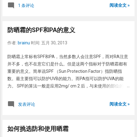
疮。另外，如果在其它治疗方法的同时又控制饮食可以使治疗方
阅读全文 »
1 条评论
法更有效。因此，痤疮患者知道该吃什么或者不吃什么就很重
要。但是，患者自己很难知道该吃什么或者不该吃什么。 根据最
近的研究，痤疮患者的饮食可以遵循以下几点： 避免进食甜点，
防晒霜的SPF和PA的意义
如糕点、冰激凌等。 避免进食油脂食物。这里的油脂是指饱合脂
肪酸，如油炸食品，尤其是汉堡包、麻辣串等。而不饭盒脂肪酸
作者:
brainu
时间:
五月 30, 2013
应该多进食，尤其是含有ω-不饱合脂肪酸的食物，如鱼油、核
桃、亚麻子油等。 多吃新鲜蔬菜和水果。这可以提供抗氧化剂、
防晒霜上常标有SPF和PA，当然多数人会注意SPF，而对RA注意
维生素A、锌、硒等，这些物质对控制痤疮都有好处。但是不要
并不多，也不在意它们是什么。但是这两个指标对于防晒霜都有
过量，啥东西过多了都会导致疾病。如有的人吃胡萝卜过多都可
重要的意义。简单说SPF （Sun Protection Factor）指防晒指
以导致胡萝卜血症。 PS：面是通过控制饮食改善痤疮的效果起效
数。最主要指可以防护UVB的能力。而PA指可以防护UVA的能
很慢，一般是数周甚至数月，因此贵在坚持。另外痤疮的病因有
力。 SPF的算法一般是应用2mg/ cm 2 后，与未使用的部位的最
多种，因此有些人照样吃上面不应该吃的东西，也不会患有痤
小红斑量的比值。有点玄是不，又是最小红斑量又是比值的。其
疮。不要和这些人比，人比人，气死人。每个人的皮肤特点不一
实这些都不重要，只要明白SPF值越高防护太阳光的能力就越强
阅读全文 »
发表评论
样，正如出身不一样，有的人 14岁都领工资 ，我们大部人14岁
就行了。如何挑选防晒霜 可以看看这个 。美国的皮肤病学会推荐
时还傻呼呼学习呢。 参考文献： Whitney P. Bowe, MD et. al.
不管何种皮肤类型，最好选用SPF15及以上并有广谱防护能力的
Diet and acne. J Am Acad Dermatol 2010;63:124-41.
防晒霜。 PA（Protection Grade of UVA）是日本提出的一个概
如何挑选防和使用晒霜
念，指检验防晒霜防护UVA的能力。具体的算法基于日晒后出现