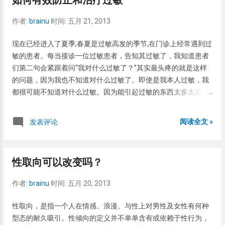
如何有效防止和治疗过敏
说就是一种促进因素，可能导致痣向不好的方向发展。对于表浅
的，色泽较淡的痣来说，可以采用激光治疗。 对于较大，色泽较
作者:
brainu
时间:
五月 21, 2013
黑的痣来说，手术是较好的一种彻底根治的方法。
现在已经进入了夏季,春夏是过敏高发的季节,在门诊上经常遇到过
敏的患者。每当接诊一位过敏患者，告知其过敏了，我知道患者
们第二句会紧跟着问“我对什么过敏了？”其实最头疼的就是这样
的问题，因为我也不知道对什么过敏了。即使是我本人过敏，我
都很可能不知道对什么过敏。因为能引起过敏的东西太多太多
了，吃的，喝的，接触的，呼吸的任何东西都可以引起过敏，甚
至治疗过敏的药物都能引起过敏。既然这样，那过敏岂不很可
阅读全文 »
发表评论
怕，很难治，很难预防？话也不能这样说，只要用心观察与寻
找，过敏的东西也不是很难发现。因此，每个人只要用心都能比
较有效的预防过敏。 过敏反应在医学上也叫变态反应。这个词是
性取向可以改变吗？
从国外翻译过来的，我国以前没这个词，中医的发物部分与变态
反应的过敏源部分重叠，但是不完全等同。也不知道当时为啥这
作者:
brainu
时间:
五月 20, 2013
样翻译，变态反应，一给患者说患者不是笑就是怒，我也没办
法，谁叫祖宗们找了一个这样变态的词呢。一般来说，吃过了某
性取向，是指一个人在情感、浪漫、与性上对男性及女性有何种
种东西之后或者当过某地之后身上突起皮疹，伴有全身瘙痒是过
型态的耐久吸引。性倾向的定义并不单单含有或依赖于性行为，
敏反应最常见的一种表现形式。还有一部分人外用某种东西，如