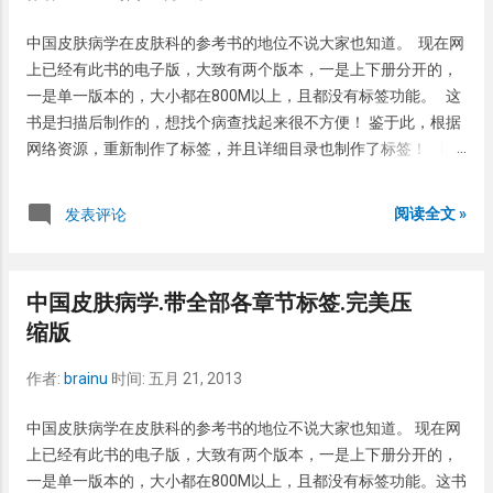
己发病。但是称其为“牛皮”，可能因为本病反复发作而且难以根
适当的作些处理来防止臭脚了。 1、穿透气的鞋和棉袜，透气
治，其“韧性 " 有如牛皮。另外有些患者的皮疹时间长了可能变得
了，出汗就少了，而且即使有轻度的臭味，也可以及时的释放出
中国皮肤病学在皮肤科的参考书的地位不说大家也知道。 现在网
肥厚，表面呈皮革状，好像牛身上的皮肤。学术界也认识到牛皮
来。 2、积极的治疗足癣。治疗足癣的药物挺多，有外用的软膏
上已经有此书的电子版，大致有两个版本，一是上下册分开的，
癣的名字不科学，于是在 1956 年全国皮肤病会议上，专家们一
或溶液，也有口服的抗真菌药。个人比较推荐10%水杨酸溶液，
一是单一版本的，大小都在800M以上，且都没有标签功能。 这
致通过以“银屑病”取代“牛皮癣”作为本病的正式学术术语。 银屑
这种药物不仅可以杀灭真菌，还可以收敛皮肤，并且袪除死皮，
书是扫描后制作的，想找个病查找起来很不方便！ 鉴于此，根据
病是一种慢性疾病，本病的 特征性损害是在红斑、丘疹和斑块上
因此效果挺好。但是选择哪种药物不是一定的，适合自己的就是
网络资源，重新制作了标签，并且详细目录也制作了标签！ 图
反复出现多层银白色干燥鳞屑 。鳞屑与其下面的皮肤结合不甚牢
最好的。因为每个人对抗真菌的药物敏感性不一样，有的药对某
就不截了，可以看这个
固，容易脱落，所以常看到银屑病患者身上很容易掉皮。银屑病
人有良效，换一个未必就合适。不管是哪...
ttp://www.dxy.cn/bbs/thread/24911891#24911891 下载地址
主要发于头皮和四肢多见。但是全身各处都可以发生，甚至龟
阅读全文 »
发表评论
http://www.ctdisk.com/file/17404887
头、指甲、趾甲也可以发生银屑病。大部分银屑病冬季和春节容
易复发或加重，而夏季和秋季多缓解或消退。 1.2 我国 银屑病
的发病情况 我国银屑病的患病率相对较低，大致为 0.123% ，也
中国皮肤病学.带全部各章节标签.完美压
就是说 1000 人中也就有 1 个得银屑病的。这是 1982 年统计得到
缩版
的结果，最近几年缺少这方面的统计。但是可以肯定的是由于中
国人口基数较大，银屑病患者绝对数较多，且正在逐年增加 [1]
作者:
brainu
时间:
五月 21, 2013
，。一般说男性发病率高于女性，城市发病率高于农村，北方发
病率高于南方。发病年龄以青壮年为多， 21 ～ 30 岁青年人发病
中国皮肤病学在皮肤科的参考书的地位不说大家也知道。 现在网
占 58.6% ，国内的平均发病年龄为 ...
上已经有此书的电子版，大致有两个版本，一是上下册分开的，
一是单一版本的，大小都在800M以上，且都没有标签功能。这书