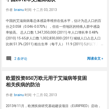
露危险评估及预防性用药 发生HIV暴露后要进行感染风险评估，
如感染风险高，一般要预防性用药。如感染风险低，则权衡风险
作者:
brainu
时间:
十二月 03, 2013
和用药不良反应后慎重作出决定。 如果感染风险高，发生HIV暴
露尽可能在2小时以内进行预防用药，最好不要超过24小进。但
中国的艾滋病病毒总体感染率维持在低水平，估计为总人口的百
是，即使超过24小时，也建议进行预防性用药。疗程和强化治疗
分之0.058（0.046-0.070%），但在一些地区的特殊人群中感染
均为28天。 1、暴露级别 ① 一级暴露：暴露源为体液或含有体
率较高。 总人口数 1,347,350,000 (2011) 年人口增长率 0.48%
液、血液的医疗器械、物品。暴露类型为暴露源沾染了不完整皮
(2010) 15-65岁人口数 1,002,830,000 (2011) 城镇人口占总人口
肤或黏膜，但暴露量小且暴露时间智囊。 ② 二级暴露：暴露源为
比例 51.3% (2011) 粗出生率（每千人） 11.9 (2011) 5岁以下儿童
体液或含有体液、血液的医疗器械、物品。暴露类型为暴露源沾
死亡率（每千名儿童） 19 (2009) 人类发展指数（HDI） - 排名/得
染了不完整皮肤或黏膜，暴露量大且暴露时间较长。或暴露类型
分 101/0.687 (2011) 出生时预期寿命（年） 73.5 (2011) 成人识
阅读全文 »
2 条评论
为暴露源刺伤皮肤，但损伤程度较轻，为表皮擦伤或针刺伤。 ③
字率（%） 94 (2009) 初等及中等教育中的男/女比例（%） 103
三级暴露：暴露源为体液或含有体液、血液的医疗器械、物品。
(2010) 人均国民生产总值（GDP）（美元） 7,599 (2010) 人均医
暴露类型为暴露源刺伤皮肤，但损伤程度较重，为深部伤口或割
疗卫生开支（Int. $） 221 (2010) 疫情估算 截止2011年底，估计
伤物有明显可见的血液。 2、职业暴露后的处理原则 3、HIV职业
欧盟投资850万欧元用于艾滋病等贫困
共有78万（62万至94万）名成人和儿童艾滋病病毒感染者，其中
暴露后的用药方案 基本用药方案：AXT+3TC或TDF+3TC 强化用
相关疾病的防治
包括该年内4.8万（4.1万至5.4万）名新发感染者。在估计的78万
药方案：基本用药方案+克力芝或EFV HIV职业暴露后的随访监测
名艾滋病病毒感染者中，估计有15.4万（14.6万至16.2万）名艾
发生HIV职业暴露后要立即并在之后4周、8周、13周和6个月检测
作者:
brainu
时间:
十二月 02, 2013
滋病人。2011年，估计共2.8万（2.5万至3.1万）例艾滋病相关死
HIV抗体。一般不推荐进行HIV P24抗原和HIV RNA检测。 特殊情
亡。 在估计的78万名艾滋病病毒感染者中，63.9%是经性途径传
况下，如暴露者存在基础疾病，免疫功能差，产生抗体延迟。或
2013年11月，欧洲疾病研究基础建设项目（EURIPRED）启动，
播感染，包括46.5%的异性性传播和17.4%的同性性传播。28.4%