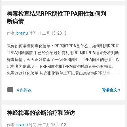
也叫「珍珠状阴茎丘疹」。过去曾认为可能与皮脂毛囊有关，但
疹，其中以 肛周的扁平湿疣和手足的斑疹较有特殊 。 扁平湿
是从组织学上又观察不到皮脂毛囊结构。因此现在多认为阴茎珍
疣，顾名思义，扁平的，潮湿的疣体，好发于肛周及外殖器皮
梅毒检查结果RPR阴性TPPA阳性如何判
珠状丘疹是生理发育上的变异。阴茎珍珠状丘疹并不会引起任何
肤。手足的斑疹以发生于手心和足底的红斑，钱币状大小，可以
断病情
功能上的障碍。 临床表现 阴茎珍珠状丘疹本身并无自觉症状，常
鳞屑，对称分布。二期梅毒疹一般都没有什么感觉，不痛不痒。
在不自觉中发现，多是冶游史后或者洗澡时。我个人认为是男人
二期梅毒如果还不治疗，症状也会自我消失，但是经过一段时间
作者:
brainu
时间:
十二月 15, 2013
都有，青春期以后的男人，不是男孩。但是临床皮肤病学去说有
的潜伏，就进入了三期梅毒， 三期梅毒危害比较大，可累及神
10%的人有不同程度的阴茎珍珠状丘疹。 阴茎珍珠状丘疹主要位
经，心脏，骨，眼等等。其中现在一些病人以心脏多见。不少患
教你如何读懂梅毒化验单：RPR和TPPA是什么，如何利用RPR和
于冠状沟，尤以冠状沟背侧最为明显。表现为珍珠状，白色、黄
者突发心脏病，住院一查是梅毒引起。所以梅毒的危害还是很大
TPPA判断病情 中已经介绍过如何利用RPR和TPPA结果分析判断
色、红色或皮芭的丘疹，沿冠状沟排成一圈。可以是排成多行。
的！ 梅毒的治疗也很简单，直接苄星青霉素即可，价格也很便
梅毒病情，今天正好接诊了一位RPR阴性，TPPA阳性的患者，以
丘疹比较尖锐，表面光滑，相互不融合。 治疗 不需要治疗。呵
宜，总起来不超过100元。 但是治疗后的复查很重要！ 切忌治疗
此患者为例说明一下RPR阴性和TPPA阳性时患者是否有梅毒。
呵，让我想起了特殊的避孕套，治它干吗？！ 阴茎珍珠状丘疹与
完成后，于第一年内每三用复查一次RPR，第二年每半年查一次
先看这这张化验单 从这张化验单上可以看出患者为RPR阴性，
尖锐湿疣的区别 尖锐湿疣是HPV感染引起的一种性病。也是表现
RPR，第三年再查一次RPR。如果这几次复查都没事，那么可以
TPPA阳性。 从理论上来讲，很可能患者以前感染过梅毒，但是
为阴茎或包皮的丘疹。但是 尖锐湿疣的丘疹可以相互融合，并且
说梅毒就治愈了。 总之，梅毒是一种经典的性病，出...
已经治愈了。 但是理论与实际还是有差别的，在确切患者现在是
表现不光滑 ，位置不固定。可以是冠状沟、龟头、包皮等部位。
阅读全文 »
4 条评论
否感染梅毒之前， 需要了解患者几个基本情况 1、患者之前是否
尖锐湿疣可以是单个分布，此时个头比阴茎珍珠状丘疹要大，表
感染过梅毒？ 2、患者之前是否经过正规的驱梅治疗？ 3、性伴是
面粗糙，类似菜花状。 皮肤病和性病的描述多用食物，其他还有
否正规治疗过梅毒，是否正规随访过梅毒？如无建议随访。 经过
奶酪样、浓汤状….真想不通为啥前辈们怎么想的，还让不让人吃
神经梅毒的诊断治疗和随访
与患者沟通，发现患者并不知道以前感染过梅毒，只是在住院查
饭？！反正我从来不吃菜花，尤其是在给患者治疗过尖锐湿疣以
血时发现了TPPA阳性。因此更谈不上什么正规的驱梅治疗了。
后，看见菜花就更烦。
作者:
brainu
时间:
十二月 13, 2013