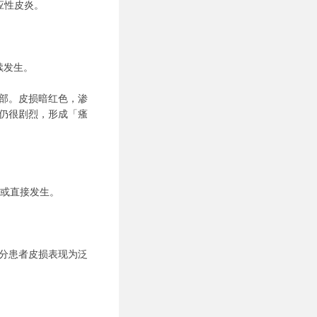
应性皮炎。
续发生。
部。皮损暗红色，渗
仍很剧烈，形成「瘙
来或直接发生。
分患者皮损表现为泛