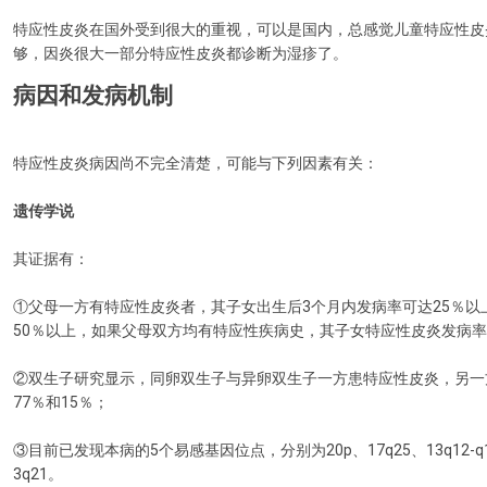
特应性皮炎在国外受到很大的重视，可以是国内，总感觉儿童特应性皮
够，因炎很大一部分特应性皮炎都诊断为湿疹了。
病因和发病机制
特应性皮炎病因尚不完全清楚，可能与下列因素有关：
遗传学说
其证据有：
①父母一方有特应性皮炎者，其子女出生后3个月内发病率可达25％以
50％以上，如果父母双方均有特应性疾病史，其子女特应性皮炎发病率
②双生子研究显示，同卵双生子与异卵双生子一方患特应性皮炎，另一
77％和15％；
③目前已发现本病的5个易感基因位点，分别为20p、17q25、13q12-q14
3q21。