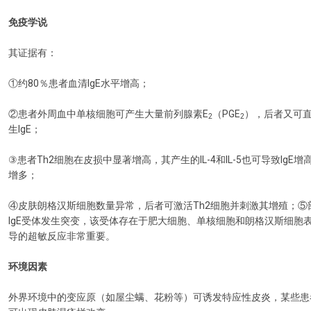
免疫学说
其证据有：
①约80％患者血清IgE水平增高；
②患者外周血中单核细胞可产生大量前列腺素E
（PGE
），后者又可直
2
2
生IgE；
③患者Th2细胞在皮损中显著增高，其产生的IL-4和IL-5也可导致IgE
增多；
④皮肤朗格汉斯细胞数量异常，后者可激活Th2细胞并刺激其增殖；⑤
IgE受体发生突变，该受体存在于肥大细胞、单核细胞和朗格汉斯细胞表
导的超敏反应非常重要。
环境因素
外界环境中的变应原（如屋尘螨、花粉等）可诱发特应性皮炎，某些患