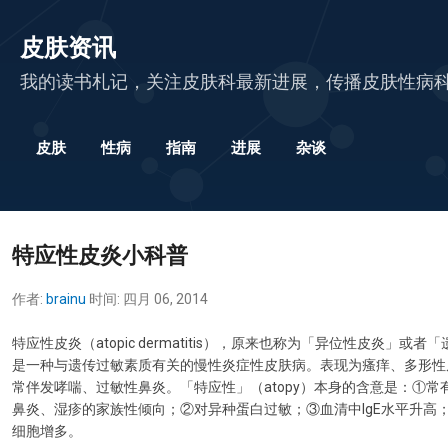
跳至主要内容
皮肤资讯
我的读书札记，关注皮肤科最新进展，传播皮肤性病
皮肤
性病
指南
进展
杂谈
特应性皮炎小科普
作者:
brainu
时间:
四月 06, 2014
特应性皮炎（atopic dermatitis），原来也称为「异位性皮炎」或
是一种与遗传过敏素质有关的慢性炎症性皮肤病。表现为瘙痒、多形性
常伴发哮喘、过敏性鼻炎。「特应性」（atopy）本身的含意是：①常
鼻炎、湿疹的家族性倾向；②对异种蛋白过敏；③血清中IgE水平升高
细胞增多。