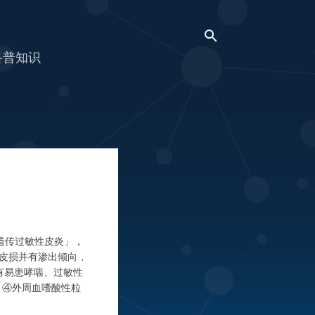
科普知识
者「遗传过敏性皮炎」，
皮损并有渗出倾向，
有易患哮喘、过敏性
；④外周血嗜酸性粒