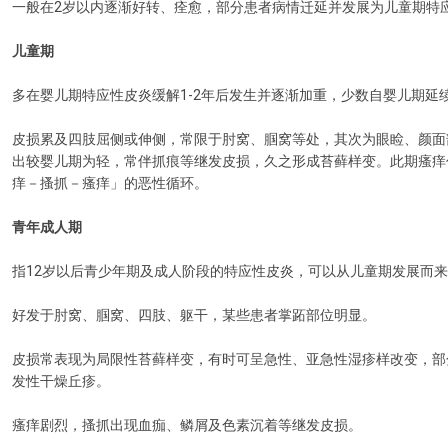
一般在2岁以内逐渐好转、痊愈，部分患者病情迁延并发展为儿童期特
儿童期
多在婴儿期特应性皮炎缓解1-2年后发生并逐渐加重，少数自婴儿期延
皮损累及四肢屈侧或伸侧，常限于肘窝、腘窝等处，其次为眼睑、颜面
出较婴儿期为轻，常伴抓痕等继发皮损，久之形成苔藓样变。此期瘙痒
痒－搔抓－瘙痒」的恶性循环。
青年成人期
指12岁以后青少年期及成人阶段的特应性皮炎，可以从儿童期发展而
好发于肘窝、腘窝、四肢、躯干，某些患者掌跖部位明显。
皮损常表现为局限性苔藓样变，有时可呈急性、亚急性湿疹样改变，部
发性干燥丘疹。
瘙痒剧烈，搔抓出现血痂、鳞屑及色素沉着等继发皮损。