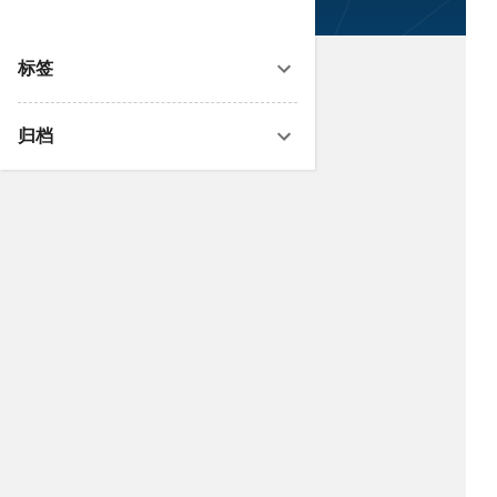
标签
归档
欢迎关注微信公众号：皮科资讯
在微信公众号搜索「pifuinfo」即可找到
我们
欢迎关注我的头条号：皮肤资讯
我的头条号主页
欢迎订阅
欢迎订阅最新文章