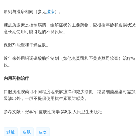
原则与湿疹相同（参见
湿疹
）。
糖皮质激素是控制病情、缓解症状的主要药物，应根据年龄和皮损状况
意长期使用可能引起的不良反应。
保湿剂能缓和干燥皮肤。
近年来外用钙调磷酸酶抑制剂（如他克莫司和匹美克莫司软膏）治疗特
效。
内用药物治疗
口服抗组胺药可不同程度地缓解瘙痒和减少搔抓；继发细菌感染时需加
显渗出外，一般不提倡使用抗生素预防感染。
参考文献：张学军.皮肤性病学.第8版.人民卫生出版社
过敏
皮肤
皮炎