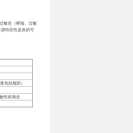
过敏史（哮喘、过敏
考虑特应性皮炎的可
儿童包括颊部）
敏性疾病史