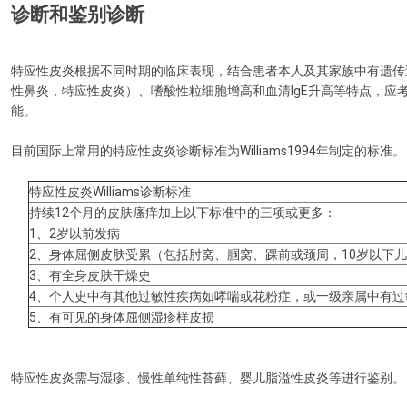
诊断和鉴别诊断
特应性皮炎根据不同时期的临床表现，结合患者本人及其家族中有遗传
性鼻炎，特应性皮炎）、嗜酸性粒细胞增高和血清IgE升高等特点，应
能。
目前国际上常用的特应性皮炎诊断标准为Williams1994年制定的标准。
特应性皮炎Williams诊断标准
持续12个月的皮肤瘙痒加上以下标准中的三项或更多：
1、2岁以前发病
2、身体屈侧皮肤受累（包括肘窝、腘窝、踝前或颈周，10岁以下
3、有全身皮肤干燥史
4、个人史中有其他过敏性疾病如哮喘或花粉症，或一级亲属中有过
5、有可见的身体屈侧湿疹样皮损
特应性皮炎需与湿疹、慢性单纯性苔藓、婴儿脂溢性皮炎等进行鉴别。