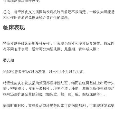
可出现皮肤湿疹样改变。
总之，特应性皮炎的病因与发病机制目前还不很清楚，一般认为可能是
相互作用并通过免疫途径介导产生的结果。
临床表现
特应性皮炎临床表现多种多样，可表现为急性和慢性反复发作。特应性
有不同临床表现，通常可分为婴儿期、儿童期、青年成人期：
婴儿期
约60％患者于1岁以内发病，以出生2个月以后为多。
特应性皮炎初发皮损为颊面部瘙痒性红斑，继而在红斑基础上出现针头
疹，密集成片，皮损呈多形性，境界不清，搔抓、摩擦后很快形成糜烂
损可迅速扩展至其他部位（如头皮、额、颈、腕、四肢屈侧等）。
病情时重时轻，某些食品或环境等因素可使病情加剧，可出现继发感染