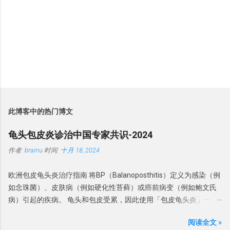
此博客中的热门博文
龟头包皮炎诊治中国专家共识-2024
作者:
brainu
时间:
十月 18, 2024
欧洲包皮龟头炎治疗指南 将BP（Balanoposthitis）定义为感染（例
如念珠菌）、皮肤病（例如硬化性苔藓）或癌前病变（例如鲍文氏
病）引起的疾病。 龟头和包皮受累，因此使用「包皮龟头炎」一
词。 分类 此前， BP被分为 感染性龟头炎、干燥性闭塞性龟头炎、
阅读全文 »
浆细胞龟头炎、非特异性龟头炎和环状龟头炎。虽然感染是龟头炎