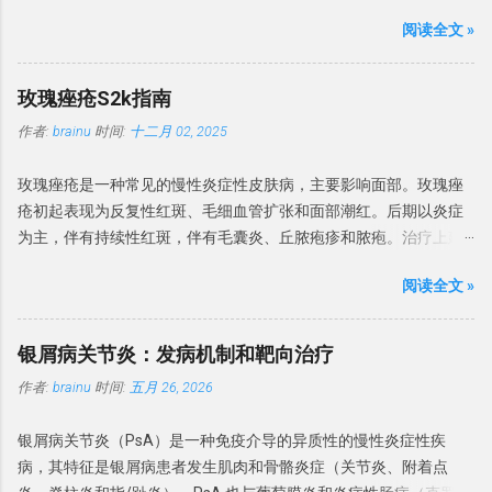
一种形式，最初于1912年报道。Bowen 和 Darier 共同报道了 6 例
现于治疗后2-3周。如果多个指甲同一水平出现博氏线，则可能是由
不确定性龟头炎进行活检。活检对于排除癌前病变也至关重要。 有
阅读全文 »
患者，组织学上均显示表皮结构紊乱。1911年，Queyrat 报道了 3
系统疾病导致。博氏线与下列系统性疾病有关，常见原因如表1。
时需行细菌培养确定感染菌。 建议：BP 诊断依赖于临床表现并排除
例局限于阴茎龟头的红色病变，并名为「增殖性红斑」。其组织学
表 1 ： 可引起博氏线的系统性疾病 高热 病毒性疾病： 如手足口
特定的皮肤疾病，并行培养排除感染原因。 排除其他疾病 皮肤镜检
与 Bowen 和 Darier 描述的相同。 目前认为鲍温病等同于非生殖器
病、 麻疹、腮腺炎等 心血管疾病：如 冠状动脉血栓形成 严重肝、
玫瑰痤疮S2k指南
查可区分 BP 与银屑病、增殖性红斑和浆细胞龟头炎，皮肤 CT 可区
部位的原位鳞状细胞癌。为了减少人名命名，本文以原位鳞状细胞
肺、内分泌疾病 营养不良 或 缺乏 高血压或缺氧 药物（抗寄生虫药
分 BP 与银屑病、硬化性苔藓和其他常见的炎性龟头炎。对于临床特
作者:
brainu
时间:
十二月 02, 2025
癌为术语，生殖器病变增殖性红斑的治疗不在本指南中论述。 发病
物、化疗药物等） 甲分离 甲分离（Onycholysis）是 远端指甲板与
征不明确、疗效不佳或怀疑肿瘤的情况，强烈建议进行组织病理学
率 最新的数据来自荷兰，基于全国癌症登记处计算了2017年的发病
甲床分离，并且由于在甲下腔室中存在空气，通常呈现白色。 甲分
检查。镜检和培养可有...
玫瑰痤疮是一种常见的慢性炎症性皮肤病，主要影响面部。玫瑰痤
率。男性和女性的发病率分别为每10万人年68例和72例，随时间呈
离是如果存在外源性色素，则指甲可能呈现黄色（真菌和渗出物）
疮初起表现为反复性红斑、毛细血管扩张和面部潮红。后期以炎症
统计学显著增加。2005年至2015年间，由皮肤科医生治疗的原位鳞
至绿黑色（绿脓菌素）。 甲分离可分为原发性（特发性）和继发
为主，伴有持续性红斑，伴有毛囊炎、丘脓疱疹和脓疱。治疗上建
状细胞癌患者数量翻了一番。1996-2000年期间加拿大报告的男性
性。原发性的甲分离多与过度修甲、频繁接触洗涤剂有关。 继发性
议避免刺激，并局部使用甲硝唑、壬二酸或伊维菌素。对于持续性
和女性年发病率分别为每10万人27.8例和22.4例。 该病发病率高峰
的最常原因是银屑病和甲真菌病。甲分离也与多种因素有关，如甲
阅读全文 »
面部红斑，也可使用局部血管收缩剂苯甲酰胺或氧美甲唑林。对于
在70岁年龄段，大多数研究显示女性略多。大多数研究报告原位鳞
状腺疾病（甲状腺功能减退症和甲状腺功能亢进症），药物 – 尤其
治疗难治和严重的玫瑰痤疮，建议系统性治疗。首选药物是低剂量
状细胞癌主要发生在日晒部位，近期研究提示最常见的部位是头颈
是紫杉醇等抗癌药物，其他化学药物和PATEO综合征等。药物诱导
多西环素，也可以推荐低剂量异维 A 酸。眼部玫瑰痤疮局部用环氯
部（29%-54%）。下肢在女性中比男性更常受累。英国较早的研究
银屑病关节炎：发病机制和靶向治疗
下的光敏性 – 甲分离通常涉及多个指甲，并且也可能存在甲下出
霉素眼药水、阿奇霉素、伊维菌素或甲硝唑。 酒渣鼻是一种常见的
显示，大多数患者（60%-85%）的原位鳞状细胞癌位于小腿，这可
血。 甲状腺疾病患者的甲分离 继发于系统性疾病的甲分离 ，多与肺
作者:
brainu
时间:
五月 26, 2026
慢性炎症性疾病，主要影响面部（尤其是脸颊和鼻子，偶尔也会影
能表明在日照较少的国家日晒模式不同。较少见的变异型包括色素
癌、贫血、糖尿病、结缔组织病、卟啉病、贝壳甲综合征和外周血
响额头和下巴），但也可能影响眼睑。好发于 Fitzpatrick I 型和 II 型
性、甲下、甲周、掌跖和疣状原位鳞状细胞癌。生殖器和肛周部位
管性疾病。 甲状腺炎的指甲呈波浪状向上弯曲，称为普拉默甲
银屑病关节炎（PsA）是一种免疫介导的异质性的慢性炎症性疾
中年人群。 流行病学 关于玫瑰痤疮流行病学几乎没有可靠的数据。
存在变异型，分别称为「阴茎上皮内瘤变」和「肛管上皮内瘤
（Plummer's nails），常累及无名指和小指。 甲胬肉 ...
病，其特征是银屑病患者发生肌肉和骨骼炎症（关节炎、附着点
英国研究发现患病率为 165/10万。玫瑰痤疮的患病率因研究而异。
变」，各有其专科治疗路径。 病因 原位鳞状细胞癌的病因有： 辐