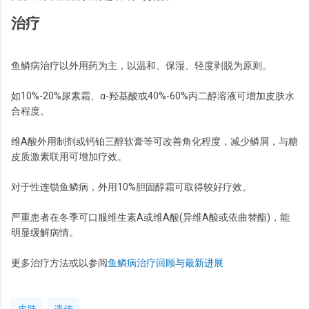
治疗
鱼鳞病治疗以外用药为主，以温和、保湿、轻度剥脱为原则。
如10%-20%尿素霜、α-羟基酸或40%-60%丙二醇溶液可增加皮肤水
合程度。
维A酸外用制剂或钙铂三醇软膏等可改善角化程度，减少鳞屑，与糖
皮质激素联用可增加疗效。
对于性连锁鱼鳞病，外用10%胆固醇霜可取得较好疗效。
严重患者在冬季可口服维生素A或维A酸(异维A酸或依曲替酯)，能
明显缓解病情。
更多治疗方法或以参阅
鱼鳞病治疗回顾与最新进展