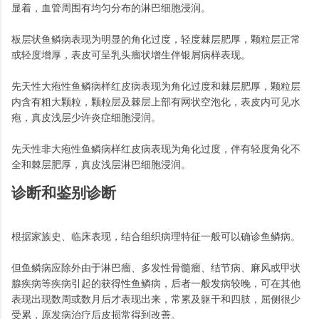
显着，血管周围有均匀分布的淋巴细胞浸润。
板层状鱼鳞病表现为明显的角化过度，轻度棘层肥厚，颗粒层正常
或轻度增厚，表皮可呈乳头瘤状增生伴银屑病样表现。
先天性大疱性鱼鳞病样红皮病表现为角化过度和棘层肥厚，颗粒层
内含有粗大颗粒，颗粒层及棘层上部有网状空泡化，表皮内可见水
疱，真皮浅层少许炎症细胞浸润。
先天性非大疱性鱼鳞病样红皮病表现为角化过度，伴有轻度角化不
全和棘层肥厚，真皮浅层淋巴细胞浸润。
诊断和鉴别诊断
根据家族史、临床表现，结合组织病理特征一般可以确诊鱼鳞病。
但鱼鳞病应除外由于淋巴瘤、多发性骨髓瘤、结节病、麻风或甲状
腺疾病等疾病引起的获得性鱼鳞病，后者一般发病较晚，可在其他
表现出现数周或数月后才表现出来，常累及躯干和四肢，屈侧很少
受累，原发病治疗后皮损常得到改善。