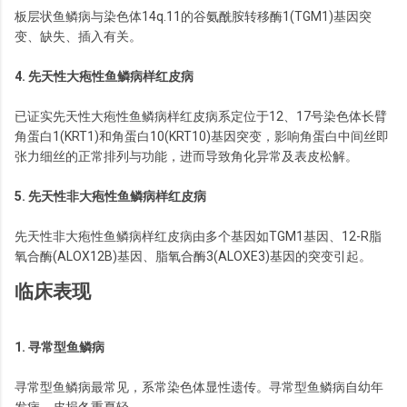
板层状鱼鳞病与染色体14q.11的谷氨酰胺转移酶1(TGM1)基因突
变、缺失、插入有关。
4. 先天性大疱性鱼鳞病样红皮病
已证实先天性大疱性鱼鳞病样红皮病系定位于12、17号染色体长臂
角蛋白1(KRT1)和角蛋白10(KRT10)基因突变，影响角蛋白中间丝即
张力细丝的正常排列与功能，进而导致角化异常及表皮松解。
5. 先天性非大疱性鱼鳞病样红皮病
先天性非大疱性鱼鳞病样红皮病由多个基因如TGM1基因、12-R脂
氧合酶(ALOX12B)基因、脂氧合酶3(ALOXE3)基因的突变引起。
临床表现
1. 寻常型鱼鳞病
寻常型鱼鳞病最常见，系常染色体显性遗传。寻常型鱼鳞病自幼年