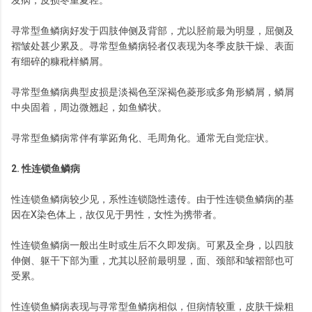
发病，皮损冬重夏轻。
寻常型鱼鳞病好发于四肢伸侧及背部，尤以胫前最为明显，屈侧及
褶皱处甚少累及。寻常型鱼鳞病轻者仅表现为冬季皮肤干燥、表面
有细碎的糠秕样鳞屑。
寻常型鱼鳞病典型皮损是淡褐色至深褐色菱形或多角形鳞屑，鳞屑
中央固着，周边微翘起，如鱼鳞状。
寻常型鱼鳞病常伴有掌跖角化、毛周角化。通常无自觉症状。
2. 性连锁鱼鳞病
性连锁鱼鳞病较少见，系性连锁隐性遗传。由于性连锁鱼鳞病的基
因在X染色体上，故仅见于男性，女性为携带者。
性连锁鱼鳞病一般出生时或生后不久即发病。可累及全身，以四肢
伸侧、躯干下部为重，尤其以胫前最明显，面、颈部和皱褶部也可
受累。
性连锁鱼鳞病表现与寻常型鱼鳞病相似，但病情较重，皮肤干燥粗