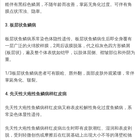
糙伴有黑棕色鳞屑，不随年龄而改善，掌跖无角化过度。可伴有角
膜点状浑浊、隐睾。
3. 板层状鱼鳞病
板层状鱼鳞病系常染色体隐性遗传。板层状鱼鳞病生后即全身覆有
一层广泛的火绵胶样膜，2周后该膜脱落，代之棕灰色四方形鳞屑
(板层状)，遍及整个体表犹如铠甲，以肢体屈侧、褶皱部位和外阴为
重。
1/3板层状鱼鳞病患者可有眼睑、唇外翻，面部皮肤外观紧绷，常伴
掌跖角化、皲裂。
4. 先天性大疱性鱼鳞病样红皮病
先天性大疱性鱼鳞病样红皮病又称表皮松解性角化过度鱼鳞病，系
常染色体显性遗传。
先天性大疱性鱼鳞病样红皮病出生时即有皮肤潮红、湿润和表皮剥
脱，受到轻微创伤或摩擦后在红斑基础上出现大小不等的薄壁松驰