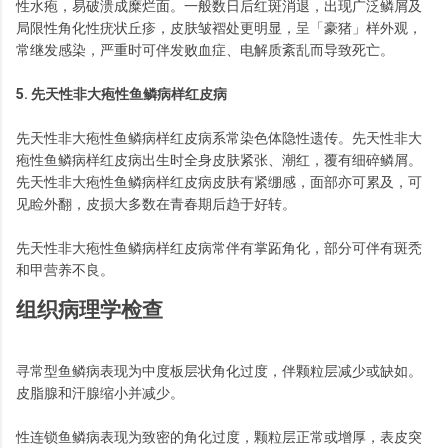
性水疱，易破溃成糜烂面。一般数日后红斑消退，出现广泛鳞屑及
局限性角化性疣状丘疹，皮肤皱褶处更明显，呈「豪猪」样外观，
常继发感染，严重时可伴发败血症、电解质紊乱而导致死亡。
5. 先天性非大疱性鱼鳞病样红皮病
先天性非大疱性鱼鳞病样红皮病系常染色体隐性遗传。先天性非大
疱性鱼鳞病样红皮病出生时全身皮肤紧张、潮红，覆有细碎鳞屑。
先天性非大疱性鱼鳞病样红皮病皮肤有紧绷感，面部亦可累及，可
见睑外翻，皮损大多数在青春期后趋于好转。
先天性非大疱性鱼鳞病样红皮病常伴有掌跖角化，部分可伴有斑秃
和甲营养不良。
组织病理学检查
寻常型鱼鳞病表现为中度板层状角化过度，伴颗粒层减少或缺如。
皮脂腺和汗腺缩小并减少。
性连锁鱼鳞病表现为致密的角化过度，颗粒层正常或增厚，表皮突