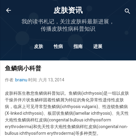
跳至主要内容
皮肤资讯
我的读书札记，关注皮肤科最新进展，
传播皮肤性病科普知识
皮肤
性病
指南
进展
更多…
杂谈
鱼鳞病小科普
作者:
brainu
时间:
六月 13, 2014
皮肤科医生教您鱼鳞病科普知识。鱼鳞病(ichthyosis)是一组以皮肤
干燥并伴片状鱼鳞样固着性鳞屑为特征的角化异常性遗传性皮肤
病，临床上可见寻常型鱼鳞病(ichthyosis vulgaris)、性连锁鱼鳞病
(X-linked ichthyosis)、板层状鱼鳞病(lamellar ichthyosis)、先天性
大疱性鱼鳞病样红皮病(congenital bullous ichthyosiform
erythroderma)和先天性非大疱性鱼鳞病样红皮病(congenital non-
bullous ichthyosiform erythroderma)等多种类型。