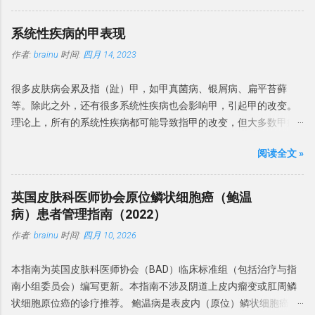
的常见原因，但相当多的BP病例还涉及非感染性炎症性疾病，为了
强调考虑非感染性原因的重要性。 建议： 中国专家建议将包皮龟头
系统性疾病的甲表现
炎为感染性和非感染性两类。感染性 BP 是由真菌和细菌等病原体引
作者:
brainu
时间:
四月 14, 2023
起的，非感染性 BP 是无明显感染因素引起的BP。 微生物感染 一项
包含 478 名 BP 队列研究发现，念珠菌定植率为 26.2%，念珠菌性
很多皮肤病会累及指（趾）甲，如甲真菌病、银屑病、扁平苔藓
龟头炎患病率为 18%。 BP 患者中涉及了马拉色菌、金黄色葡萄球
等。除此之外，还有很多系统性疾病也会影响甲，引起甲的改变。
菌、白色念珠菌和链球菌等细菌。在 BP 病例中还观察到革兰氏阳性
理论上，所有的系统性疾病都可能导致指甲的改变，但大多数甲病
球菌、真菌和支原体。 37% 的 BP 患者存在生殖支原体，而沙眼衣
表现是非特异性的，但有些甲改变可能是诊断系统性疾病线索，有
原体和解脲脲原体则无相关性。 建议： BP 微生物感染很常见，常
阅读全文 »
的甚至是很重要诊断依据。 本文介绍一下系统性疾病的常见甲表
见的微生物有革兰氏阳性球菌（金黄色葡萄球菌、B 族链球菌、链
现。 形态学改变 甲的形态学改变指甲板、甲周、甲床等发生的形态
球菌和沃氏链球菌）和真菌（白色念珠菌和马拉色菌）。偶有生殖
学改变。 博氏线 博氏线（Beau's lines）是甲板的横向浅沟。可累及
支原体和厌氧菌感染。 与性行为的关系 建议：BP 虽不是性传播疾
英国皮肤科医师协会原位鳞状细胞癌（鲍温
整个指甲的宽度或部分宽度。拇指和踇趾更为明显。 博氏线反映了
病（STD），但可以通过性接触传播，其中念珠菌感染是主要原
病）患者管理指南（2022）
甲母质的暂时性损伤 ，角质细胞的有丝分裂活动减少。 凹陷的深度
因。建议患者及其性伴进行真菌检测，并且在抗真菌治疗期间避免
作者:
brainu
时间:
四月 10, 2026
与甲床损伤的严重程度有关 。 图片来源于dermnetnz.org 博氏线首
性活动。 诱发和加重因素 糖尿病是包皮龟头炎的风险因素。包皮环
先发生于近心端，随着指甲生长而向远端移动。平均而言，手指甲
切术可以预防 BP。抗生素过度使用、免疫抑制剂和糖皮质激素会增
本指南为英国皮肤科医师协会（BAD）临床标准组（包括治疗与指
和脚趾甲的生长速度分别为每月 2-3 毫米和 1 毫米，博氏线发生在
加机会性感染和 BP 风险。 建议：BP 危险因素有糖尿病、包皮过长
南小组委员会）编写更新。本指南不涉及阴道上皮内瘤变或肛周鳞
病后4至11周， 因此其博氏线与甲根的距离可推算疾病发生的时
和免疫缺陷。常伴念珠菌感染。卫生条件差、过度清洁和使用刺激
状细胞原位癌的诊疗推荐。 鲍温病是表皮内（原位）鳞状细胞癌的
间。 博氏线有很多原因，最常见的是药物，尤其是化药物，一般出
物可能会导致 BP 发病率增加。 诊断标准 英国指南建议 对持续性或