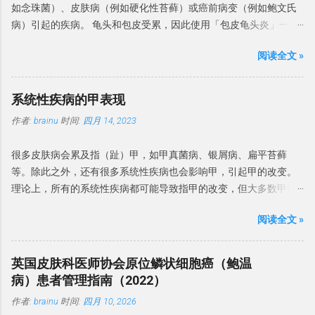
如念珠菌）、皮肤病（例如硬化性苔藓）或癌前病变（例如鲍文氏
病）引起的疾病。 龟头和包皮受累，因此使用「包皮龟头炎」一
词。 分类 此前， BP被分为 感染性龟头炎、干燥性闭塞性龟头炎、
阅读全文 »
浆细胞龟头炎、非特异性龟头炎和环状龟头炎。虽然感染是龟头炎
的常见原因，但相当多的BP病例还涉及非感染性炎症性疾病，为了
强调考虑非感染性原因的重要性。 建议： 中国专家建议将包皮龟头
系统性疾病的甲表现
炎为感染性和非感染性两类。感染性 BP 是由真菌和细菌等病原体引
作者:
brainu
时间:
四月 14, 2023
起的，非感染性 BP 是无明显感染因素引起的BP。 微生物感染 一项
包含 478 名 BP 队列研究发现，念珠菌定植率为 26.2%，念珠菌性
很多皮肤病会累及指（趾）甲，如甲真菌病、银屑病、扁平苔藓
龟头炎患病率为 18%。 BP 患者中涉及了马拉色菌、金黄色葡萄球
等。除此之外，还有很多系统性疾病也会影响甲，引起甲的改变。
菌、白色念珠菌和链球菌等细菌。在 BP 病例中还观察到革兰氏阳性
理论上，所有的系统性疾病都可能导致指甲的改变，但大多数甲病
球菌、真菌和支原体。 37% 的 BP 患者存在生殖支原体，而沙眼衣
表现是非特异性的，但有些甲改变可能是诊断系统性疾病线索，有
原体和解脲脲原体则无相关性。 建议： BP 微生物感染很常见，常
阅读全文 »
的甚至是很重要诊断依据。 本文介绍一下系统性疾病的常见甲表
见的微生物有革兰氏阳性球菌（金黄色葡萄球菌、B 族链球菌、链
现。 形态学改变 甲的形态学改变指甲板、甲周、甲床等发生的形态
球菌和沃氏链球菌）和真菌（白色念珠菌和马拉色菌）。偶有生殖
学改变。 博氏线 博氏线（Beau's lines）是甲板的横向浅沟。可累及
支原体和厌氧菌感染。 与性行为的关系 建议：BP 虽不是性传播疾
英国皮肤科医师协会原位鳞状细胞癌（鲍温
整个指甲的宽度或部分宽度。拇指和踇趾更为明显。 博氏线反映了
病（STD），但可以通过性接触传播，其中念珠菌感染是主要原
病）患者管理指南（2022）
甲母质的暂时性损伤 ，角质细胞的有丝分裂活动减少。 凹陷的深度
因。建议患者及其性伴进行真菌检测，并且在抗真菌治疗期间避免
作者:
brainu
时间:
四月 10, 2026
与甲床损伤的严重程度有关 。 图片来源于dermnetnz.org 博氏线首
性活动。 诱发和加重因素 糖尿病是包皮龟头炎的风险因素。包皮环