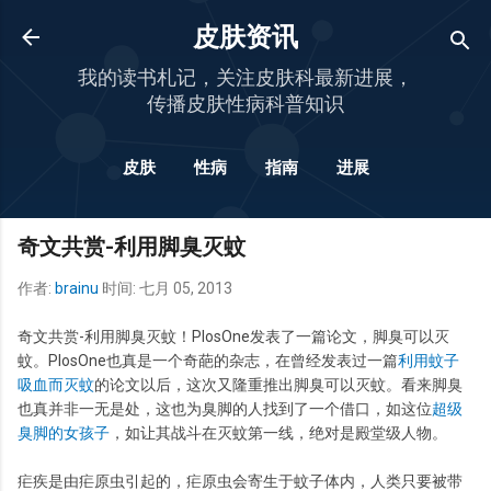
跳至主要内容
皮肤资讯
我的读书札记，关注皮肤科最新进展，
传播皮肤性病科普知识
皮肤
性病
指南
进展
更多…
杂谈
奇文共赏-利用脚臭灭蚊
作者:
brainu
时间:
七月 05, 2013
奇文共赏-利用脚臭灭蚊！PlosOne发表了一篇论文，脚臭可以灭
蚊。PlosOne也真是一个奇葩的杂志，在曾经发表过一篇
利用蚊子
吸血而灭蚊
的论文以后，这次又隆重推出脚臭可以灭蚊。看来脚臭
也真并非一无是处，这也为臭脚的人找到了一个借口，如这位
超级
臭脚的女孩子
，如让其战斗在灭蚊第一线，绝对是殿堂级人物。
疟疾是由疟原虫引起的，疟原虫会寄生于蚊子体内，人类只要被带