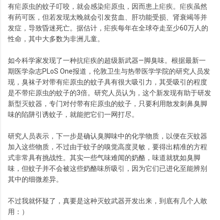
有疟原虫的蚊子叮咬，就会感染疟原虫，因而患上疟疾。疟疾虽然
有药可医，但若发现太晚就会引发贫血、肝功能受损、肾衰竭等并
发症，导致昏迷死亡。据估计，疟疾每年在全球夺走至少60万人的
性命，其中大多数为非洲儿童。
如今科学家发现了一种抗疟疾的超级新武器—脚臭味。根据最新一
期医学杂志PLoS One报道，伦敦卫生与热带医学学院的研究人员发
现，臭袜子对带有疟原虫的蚊子具有很大吸引力，其受吸引的程度
是不带疟原虫的蚊子的3倍。研究人员认为，这个新发现有助于研发
新型灭蚊器，专门对付带有疟原虫的蚊子，只要利用散发刺鼻臭脚
味的陷阱引诱蚊子，就能把它们一网打尽。
研究人员表示，下一步是确认臭脚味中的化学物质，以便在灭蚊器
加入这些物质，不过由于蚊子的嗅觉高度灵敏，要得出精准的方程
式非常具有挑战性。其实一些气味难闻的奶酪，味道就犹如臭脚
味，但蚊子并不会被这些奶酪味所吸引，因为它们已进化至能辨别
其中的细微差异。
不过我就怀疑了，真要是这种灭蚊武器开发出来，到底有几个人敢
用：）