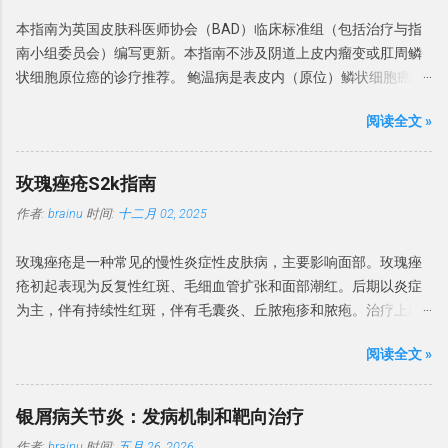
先发生于近心端，随着指甲生长而向远端移动。平均而言，手指甲
切术可以预防 BP。抗生素过度使用、免疫抑制剂和糖皮质激素会增
本指南为英国皮肤科医师协会（BAD）临床标准组（包括治疗与指
和脚趾甲的生长速度分别为每月 2-3 毫米和 1 毫米，博氏线发生在
加机会性感染和 BP 风险。 建议：BP 危险因素有糖尿病、包皮过长
南小组委员会）编写更新。本指南不涉及阴道上皮内瘤变或肛周鳞
病后4至11周， 因此其博氏线与甲根的距离可推算疾病发生的时
和免疫缺陷。常伴念珠菌感染。卫生条件差、过度清洁和使用刺激
状细胞原位癌的诊疗推荐。 鲍温病是表皮内（原位）鳞状细胞癌的
间。 博氏线有很多原因，最常见的是药物，尤其是化药物，一般出
物可能会导致 BP 发病率增加。 诊断标准 英国指南建议 对持续性或
一种形式，最初于1912年报道。Bowen 和 Darier 共同报道了 6 例
现于治疗后2-3周。如果多个指甲同一水平出现博氏线，则可能是由
不确定性龟头炎进行活检。活检对于排除癌前病变也至关重要。 有
阅读全文 »
患者，组织学上均显示表皮结构紊乱。1911年，Queyrat 报道了 3
系统疾病导致。博氏线与下列系统性疾病有关，常见原因如表1。
时需行细菌培养确定感染菌。 建议：BP 诊断依赖于临床表现并排除
例局限于阴茎龟头的红色病变，并名为「增殖性红斑」。其组织学
表 1 ： 可引起博氏线的系统性疾病 高热 病毒性疾病： 如手足口
特定的皮肤疾病，并行培养排除感染原因。 排除其他疾病 皮肤镜检
与 Bowen 和 Darier 描述的相同。 目前认为鲍温病等同于非生殖器
病、 麻疹、腮腺炎等 心血管疾病：如 冠状动脉血栓形成 严重肝、
玫瑰痤疮S2k指南
查可区分 BP 与银屑病、增殖性红斑和浆细胞龟头炎，皮肤 CT 可区
部位的原位鳞状细胞癌。为了减少人名命名，本文以原位鳞状细胞
肺、内分泌疾病 营养不良 或 缺乏 高血压或缺氧 药物（抗寄生虫药
分 BP 与银屑病、硬化性苔藓和其他常见的炎性龟头炎。对于临床特
作者:
brainu
时间:
十二月 02, 2025
癌为术语，生殖器病变增殖性红斑的治疗不在本指南中论述。 发病
物、化疗药物等） 甲分离 甲分离（Onycholysis）是 远端指甲板与
征不明确、疗效不佳或怀疑肿瘤的情况，强烈建议进行组织病理学
率 最新的数据来自荷兰，基于全国癌症登记处计算了2017年的发病
甲床分离，并且由于在甲下腔室中存在空气，通常呈现白色。 甲分
检查。镜检和培养可有...
玫瑰痤疮是一种常见的慢性炎症性皮肤病，主要影响面部。玫瑰痤
率。男性和女性的发病率分别为每10万人年68例和72例，随时间呈
离是如果存在外源性色素，则指甲可能呈现黄色（真菌和渗出物）
疮初起表现为反复性红斑、毛细血管扩张和面部潮红。后期以炎症
统计学显著增加。2005年至2015年间，由皮肤科医生治疗的原位鳞
至绿黑色（绿脓菌素）。 甲分离可分为原发性（特发性）和继发
为主，伴有持续性红斑，伴有毛囊炎、丘脓疱疹和脓疱。治疗上建
状细胞癌患者数量翻了一番。1996-2000年期间加拿大报告的男性
性。原发性的甲分离多与过度修甲、频繁接触洗涤剂有关。 继发性
议避免刺激，并局部使用甲硝唑、壬二酸或伊维菌素。对于持续性
和女性年发病率分别为每10万人27.8例和22.4例。 该病发病率高峰
的最常原因是银屑病和甲真菌病。甲分离也与多种因素有关，如甲
阅读全文 »
面部红斑，也可使用局部血管收缩剂苯甲酰胺或氧美甲唑林。对于
在70岁年龄段，大多数研究显示女性略多。大多数研究报告原位鳞
状腺疾病（甲状腺功能减退症和甲状腺功能亢进症），药物 – 尤其
治疗难治和严重的玫瑰痤疮，建议系统性治疗。首选药物是低剂量
状细胞癌主要发生在日晒部位，近期研究提示最常见的部位是头颈
是紫杉醇等抗癌药物，其他化学药物和PATEO综合征等。药物诱导
多西环素，也可以推荐低剂量异维 A 酸。眼部玫瑰痤疮局部用环氯
部（29%-54%）。下肢在女性中比男性更常受累。英国较早的研究
银屑病关节炎：发病机制和靶向治疗
下的光敏性 – 甲分离通常涉及多个指甲，并且也可能存在甲下出
霉素眼药水、阿奇霉素、伊维菌素或甲硝唑。 酒渣鼻是一种常见的
显示，大多数患者（60%-85%）的原位鳞状细胞癌位于小腿，这可
血。 甲状腺疾病患者的甲分离 继发于系统性疾病的甲分离 ，多与肺
作者:
brainu
时间:
五月 26, 2026