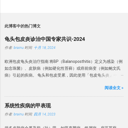
此博客中的热门博文
龟头包皮炎诊治中国专家共识-2024
作者:
brainu
时间:
十月 18, 2024
欧洲包皮龟头炎治疗指南 将BP（Balanoposthitis）定义为感染（例
如念珠菌）、皮肤病（例如硬化性苔藓）或癌前病变（例如鲍文氏
病）引起的疾病。 龟头和包皮受累，因此使用「包皮龟头炎」一
词。 分类 此前， BP被分为 感染性龟头炎、干燥性闭塞性龟头炎、
阅读全文 »
浆细胞龟头炎、非特异性龟头炎和环状龟头炎。虽然感染是龟头炎
的常见原因，但相当多的BP病例还涉及非感染性炎症性疾病，为了
强调考虑非感染性原因的重要性。 建议： 中国专家建议将包皮龟头
系统性疾病的甲表现
炎为感染性和非感染性两类。感染性 BP 是由真菌和细菌等病原体引
作者:
brainu
时间:
四月 14, 2023
起的，非感染性 BP 是无明显感染因素引起的BP。 微生物感染 一项
包含 478 名 BP 队列研究发现，念珠菌定植率为 26.2%，念珠菌性