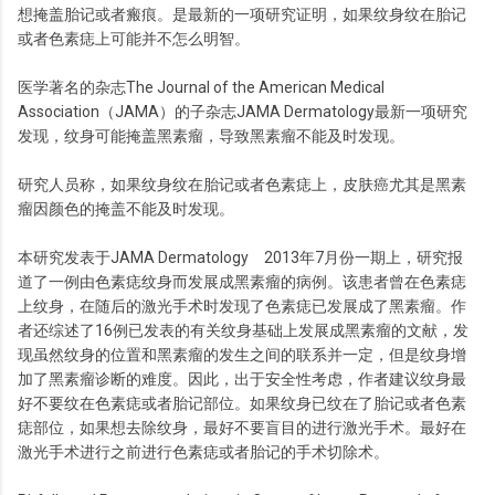
想掩盖胎记或者瘢痕。是最新的一项研究证明，如果纹身纹在胎记
或者色素痣上可能并不怎么明智。
医学著名的杂志The Journal of the American Medical
Association（JAMA）的子杂志JAMA Dermatology最新一项研究
发现，纹身可能掩盖黑素瘤，导致黑素瘤不能及时发现。
研究人员称，如果纹身纹在胎记或者色素痣上，皮肤癌尤其是黑素
瘤因颜色的掩盖不能及时发现。
本研究发表于JAMA Dermatology 2013年7月份一期上，研究报
道了一例由色素痣纹身而发展成黑素瘤的病例。该患者曾在色素痣
上纹身，在随后的激光手术时发现了色素痣已发展成了黑素瘤。作
者还综述了16例已发表的有关纹身基础上发展成黑素瘤的文献，发
现虽然纹身的位置和黑素瘤的发生之间的联系并一定，但是纹身增
加了黑素瘤诊断的难度。因此，出于安全性考虑，作者建议纹身最
好不要纹在色素痣或者胎记部位。如果纹身已纹在了胎记或者色素
痣部位，如果想去除纹身，最好不要盲目的进行激光手术。最好在
激光手术进行之前进行色素痣或者胎记的手术切除术。