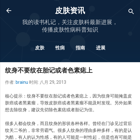
跳至主要内容
皮肤资讯
我的读书札记，关注皮肤科最新进展，
传播皮肤性病科普知识
皮肤
性病
指南
进展
更多…
杂谈
纹身不要纹在胎记或者色素痣上
作者:
brainu
时间:
八月 29, 2013
核心提示：纹身不要纹在胎记或者色素痣上，因为纹身可能掩盖皮
肤癌或者黑素瘤，导致皮肤癌或者黑素瘤不能及时发现。另外如果
想去除纹身，建议先切除色素痣或者胎记为佳。
很多人都会纹身，而且纹身的形状各种各样。曾经在门诊见过背后
纹关二爷的，非常劳霸气。很多人纹身的理由多种多样，有的是认
为酷，有人的认为性感，有的人可能是一时性起，但是也有可能是