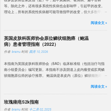
很多皮肤病会累及指（趾）甲，如甲真菌病、银屑病、扁平苔藓
龟头炎患病率为 18%。 BP 患者中涉及了马拉色菌、金黄色葡萄球
等。除此之外，还有很多系统性疾病也会影响甲，引起甲的改变。
菌、白色念珠菌和链球菌等细菌。在 BP 病例中还观察到革兰氏阳性
理论上，所有的系统性疾病都可能导致指甲的改变，但大多数甲病
球菌、真菌和支原体。 37% 的 BP 患者存在生殖支原体，而沙眼衣
表现是非特异性的，但有些甲改变可能是诊断系统性疾病线索，有
原体和解脲脲原体则无相关性。 建议： BP 微生物感染很常见，常
阅读全文 »
的甚至是很重要诊断依据。 本文介绍一下系统性疾病的常见甲表
见的微生物有革兰氏阳性球菌（金黄色葡萄球菌、B 族链球菌、链
现。 形态学改变 甲的形态学改变指甲板、甲周、甲床等发生的形态
球菌和沃氏链球菌）和真菌（白色念珠菌和马拉色菌）。偶有生殖
学改变。 博氏线 博氏线（Beau's lines）是甲板的横向浅沟。可累及
支原体和厌氧菌感染。 与性行为的关系 建议：BP 虽不是性传播疾
英国皮肤科医师协会原位鳞状细胞癌（鲍温
整个指甲的宽度或部分宽度。拇指和踇趾更为明显。 博氏线反映了
病（STD），但可以通过性接触传播，其中念珠菌感染是主要原
病）患者管理指南（2022）
甲母质的暂时性损伤 ，角质细胞的有丝分裂活动减少。 凹陷的深度
因。建议患者及其性伴进行真菌检测，并且在抗真菌治疗期间避免
作者:
brainu
时间:
四月 10, 2026
与甲床损伤的严重程度有关 。 图片来源于dermnetnz.org 博氏线首
性活动。 诱发和加重因素 糖尿病是包皮龟头炎的风险因素。包皮环
先发生于近心端，随着指甲生长而向远端移动。平均而言，手指甲
切术可以预防 BP。抗生素过度使用、免疫抑制剂和糖皮质激素会增
本指南为英国皮肤科医师协会（BAD）临床标准组（包括治疗与指
和脚趾甲的生长速度分别为每月 2-3 毫米和 1 毫米，博氏线发生在
加机会性感染和 BP 风险。 建议：BP 危险因素有糖尿病、包皮过长
南小组委员会）编写更新。本指南不涉及阴道上皮内瘤变或肛周鳞
病后4至11周， 因此其博氏线与甲根的距离可推算疾病发生的时
和免疫缺陷。常伴念珠菌感染。卫生条件差、过度清洁和使用刺激
状细胞原位癌的诊疗推荐。 鲍温病是表皮内（原位）鳞状细胞癌的
间。 博氏线有很多原因，最常见的是药物，尤其是化药物，一般出
物可能会导致 BP 发病率增加。 诊断标准 英国指南建议 对持续性或
一种形式，最初于1912年报道。Bowen 和 Darier 共同报道了 6 例
现于治疗后2-3周。如果多个指甲同一水平出现博氏线，则可能是由
不确定性龟头炎进行活检。活检对于排除癌前病变也至关重要。 有
阅读全文 »
患者，组织学上均显示表皮结构紊乱。1911年，Queyrat 报道了 3
系统疾病导致。博氏线与下列系统性疾病有关，常见原因如表1。
时需行细菌培养确定感染菌。 建议：BP 诊断依赖于临床表现并排除
例局限于阴茎龟头的红色病变，并名为「增殖性红斑」。其组织学
表 1 ： 可引起博氏线的系统性疾病 高热 病毒性疾病： 如手足口
特定的皮肤疾病，并行培养排除感染原因。 排除其他疾病 皮肤镜检
与 Bowen 和 Darier 描述的相同。 目前认为鲍温病等同于非生殖器
病、 麻疹、腮腺炎等 心血管疾病：如 冠状动脉血栓形成 严重肝、
玫瑰痤疮S2k指南
查可区分 BP 与银屑病、增殖性红斑和浆细胞龟头炎，皮肤 CT 可区
部位的原位鳞状细胞癌。为了减少人名命名，本文以原位鳞状细胞
肺、内分泌疾病 营养不良 或 缺乏 高血压或缺氧 药物（抗寄生虫药
分 BP 与银屑病、硬化性苔藓和其他常见的炎性龟头炎。对于临床特
作者:
brainu
时间:
十二月 02, 2025