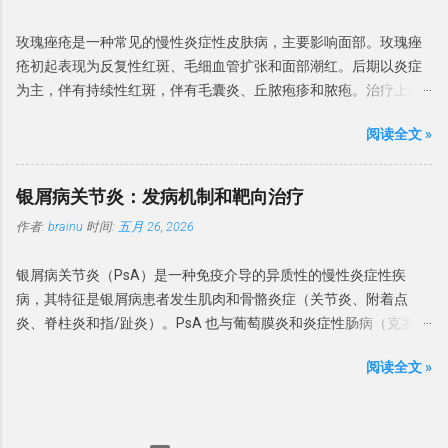
癌为术语，生殖器病变增殖性红斑的治疗不在本指南中论述。 发病
物、化疗药物等） 甲分离 甲分离（Onycholysis）是 远端指甲板与
征不明确、疗效不佳或怀疑肿瘤的情况，强烈建议进行组织病理学
率 最新的数据来自荷兰，基于全国癌症登记处计算了2017年的发病
甲床分离，并且由于在甲下腔室中存在空气，通常呈现白色。 甲分
检查。镜检和培养可有...
玫瑰痤疮是一种常见的慢性炎症性皮肤病，主要影响面部。玫瑰痤
率。男性和女性的发病率分别为每10万人年68例和72例，随时间呈
离是如果存在外源性色素，则指甲可能呈现黄色（真菌和渗出物）
疮初起表现为反复性红斑、毛细血管扩张和面部潮红。后期以炎症
统计学显著增加。2005年至2015年间，由皮肤科医生治疗的原位鳞
至绿黑色（绿脓菌素）。 甲分离可分为原发性（特发性）和继发
为主，伴有持续性红斑，伴有毛囊炎、丘脓疱疹和脓疱。治疗上建
状细胞癌患者数量翻了一番。1996-2000年期间加拿大报告的男性
性。原发性的甲分离多与过度修甲、频繁接触洗涤剂有关。 继发性
议避免刺激，并局部使用甲硝唑、壬二酸或伊维菌素。对于持续性
和女性年发病率分别为每10万人27.8例和22.4例。 该病发病率高峰
的最常原因是银屑病和甲真菌病。甲分离也与多种因素有关，如甲
阅读全文 »
面部红斑，也可使用局部血管收缩剂苯甲酰胺或氧美甲唑林。对于
在70岁年龄段，大多数研究显示女性略多。大多数研究报告原位鳞
状腺疾病（甲状腺功能减退症和甲状腺功能亢进症），药物 – 尤其
治疗难治和严重的玫瑰痤疮，建议系统性治疗。首选药物是低剂量
状细胞癌主要发生在日晒部位，近期研究提示最常见的部位是头颈
是紫杉醇等抗癌药物，其他化学药物和PATEO综合征等。药物诱导
多西环素，也可以推荐低剂量异维 A 酸。眼部玫瑰痤疮局部用环氯
部（29%-54%）。下肢在女性中比男性更常受累。英国较早的研究
银屑病关节炎：发病机制和靶向治疗
下的光敏性 – 甲分离通常涉及多个指甲，并且也可能存在甲下出
霉素眼药水、阿奇霉素、伊维菌素或甲硝唑。 酒渣鼻是一种常见的
显示，大多数患者（60%-85%）的原位鳞状细胞癌位于小腿，这可
血。 甲状腺疾病患者的甲分离 继发于系统性疾病的甲分离 ，多与肺
作者:
brainu
时间:
五月 26, 2026
慢性炎症性疾病，主要影响面部（尤其是脸颊和鼻子，偶尔也会影
能表明在日照较少的国家日晒模式不同。较少见的变异型包括色素
癌、贫血、糖尿病、结缔组织病、卟啉病、贝壳甲综合征和外周血
响额头和下巴），但也可能影响眼睑。好发于 Fitzpatrick I 型和 II 型
性、甲下、甲周、掌跖和疣状原位鳞状细胞癌。生殖器和肛周部位
管性疾病。 甲状腺炎的指甲呈波浪状向上弯曲，称为普拉默甲
银屑病关节炎（PsA）是一种免疫介导的异质性的慢性炎症性疾
中年人群。 流行病学 关于玫瑰痤疮流行病学几乎没有可靠的数据。
存在变异型，分别称为「阴茎上皮内瘤变」和「肛管上皮内瘤
（Plummer's nails），常累及无名指和小指。 甲胬肉 ...
病，其特征是银屑病患者发生肌肉和骨骼炎症（关节炎、附着点
英国研究发现患病率为 165/10万。玫瑰痤疮的患病率因研究而异。
变」，各有其专科治疗路径。 病因 原位鳞状细胞癌的病因有： 辐
炎、脊柱炎和指/趾炎）。PsA 也与葡萄膜炎和炎症性肠病（克罗恩
有荟萃会析发现患病率在 0.09%-22.41%之间，平均为 5.46%。 玫瑰
射：紫外线辐射（日光、医源性、日光浴床）、放射治疗。 致癌
病和溃疡性结肠炎）相关。PsA 的发病机制复杂且多方面，涉及遗
痤疮好发于 Fitzpatrick I 型和 II 型中年人群，IV–VI 皮肤类型人群中
物：砷（病变可发生于非日晒部位）。 免疫抑制：尤其是治疗性免
阅读全文 »
传易感性、环境诱发因素以及先天性和适应性免疫系统的激活。现
则较少见，可能由于 IV–VI 型皮肤患者的临床表现较轻，诊断差距
疫抑制。 病毒：生殖器外原位鳞状细胞癌中已检测到人乳头瘤病毒
已有针对银屑病关节炎相关的细胞因子（IL-23/IL-17、TNF）为治疗
更大引起。 国内 2019 年一项 10 095 例长沙市社区居民调查结果显
（HPV）DNA，比例从4.8%到60%不等。一项系统综述发现，904份
靶点的生物制剂。然而，不同患者以及不同受累组织对这些药物的
示， 该地区玫瑰痤疮患病率为 3.48%； 2020 年两所大学共 9 227
生殖器外样本中 HPV 检出率为28.3%，其中 HPV 16 最常见，其次
反应存在异质性，这给疾病的整体管理造成困难。因此，需要开展