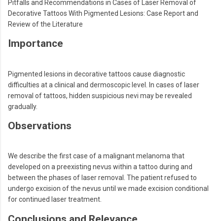
Pitfalls and Recommendations in Cases of Laser Removal of
Decorative Tattoos With Pigmented Lesions: Case Report and
Review of the Literature
Importance
Pigmented lesions in decorative tattoos cause diagnostic
difficulties at a clinical and dermoscopic level. In cases of laser
removal of tattoos, hidden suspicious nevi may be revealed
gradually.
Observations
We describe the first case of a malignant melanoma that
developed on a preexisting nevus within a tattoo during and
between the phases of laser removal. The patient refused to
undergo excision of the nevus until we made excision conditional
for continued laser treatment.
Conclusions and Relevance