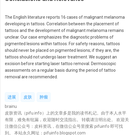
The English literature reports 16 cases of malignant melanoma
developing in tattoos. Correlation between the placement of
tattoos and the development of malignant melanoma remains
unclear. Our case emphasizes the diagnostic problems of
pigmented lesions within tattoos. For safety reasons, tattoos
should never be placed on pigmented lesions; if they are, the
tattoos should not undergo laser treatment. We suggest an
excision before starting laser tattoo removal. Dermoscopic
assessments on a regular basis during the period of tattoo
removal are recommended.
进展
皮肤
肿瘤
brainu
皮肤资讯（pifu.info）上的文章多是我的读书札记。由于本人水平
有限，难免有纰漏，欢迎随时交流指出。 转载请注明出处。 欢迎关
注微信公众号：皮科资讯，在微信公众号里搜索 pifuinfo 即可找
到。 本站永久网址：pifuinfo.blogspot.com