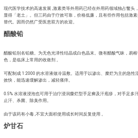
现代医学技术的高速发展 ,激素类等外用药已经在外用药领域独占鳖头
显得「老土」。但三药由于疗效可靠，价格低廉，且有些作用包括激素
替代。因而仍然广受医患双方的欢迎。
醋酸铅
醋酸铅别名铅糖。为无色光泽性结晶或白色晶末。微有醋酸气昧，易榕于
色，是临床上常用的收敛剂 。
可配制成 1:2000 的水溶液做冷温敷。适用于以渗出、糜烂为主的急
效快，能迅速缓解渗出，减轻瘙痒。
0.5% 水溶液浸泡也可用于治疗浸润麋烂型手足癣及汗庖疹，对手足多
止汗、杀菌、除臭作用。
由于该药有小毒 ,不宜大面积使用或长时间反复使用 。
炉甘石