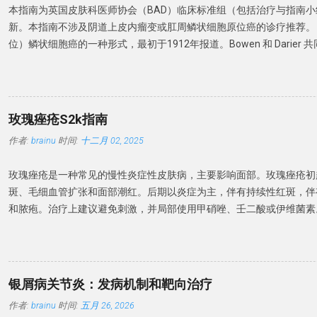
银屑病、增殖性红斑和浆细胞龟头炎，皮肤 CT 可区分 BP 与银屑病
本指南为英国皮肤科医师协会（BAD）临床标准组（包括治疗与指南
导致。博氏线与下列系统性疾病有关，常见原因如表1。 表 1 ： 可引
见的炎性龟头炎。对于临床特征不明确、疗效不佳或怀疑肿瘤的情况，
新。本指南不涉及阴道上皮内瘤变或肛周鳞状细胞原位癌的诊疗推荐。
高热 病毒性疾病： 如手足口病、 麻疹、腮腺炎等 心血管疾病：如 冠
理学检查。镜检和培养可有...
位）鳞状细胞癌的一种形式，最初于1912年报道。Bowen 和 Darier 
肝、肺、内分泌疾病 营养不良 或 缺乏 高血压或缺氧 药物（抗寄生虫
组织学上均显示表皮结构紊乱。1911年，Queyrat 报道了 3 例局限
分离 甲分离（Onycholysis）是 远端指甲板与甲床分离，并且由于
并名为「增殖性红斑」。其组织学与 Bowen 和 Darier 描述的相同。
通常呈现白色。 甲分离是如果存在外源性色素，则指甲可能呈现黄色
非生殖器部位的原位鳞状细胞癌。为了减少人名命名，本文以原位鳞状
黑色（绿脓菌素）。 甲分离可分为原发性（特发性）和继发性。原发
器病变增殖性红斑的治疗不在本指南中论述。 发病率 最新的数据来自
甲、频繁接触洗涤剂有关。 继发性的最常原因是银屑病和甲真菌病。
玫瑰痤疮S2k指南
登记处计算了2017年的发病率。男性和女性的发病率分别为每10万人年
关，如甲状腺疾病（甲状腺功能减退症和甲状腺功能亢进症），药物 –
作者:
brainu
时间:
十二月 02, 2025
间呈统计学显著增加。2005年至2015年间，由皮肤科医生治疗的原
药物，其他化学药物和PATEO综合征等。药物诱导下的光敏性 – 甲分
翻了一番。1996-2000年期间加拿大报告的男性和女性年发病率分别为每
并且也可能存在甲下出血。 甲状腺疾病患者的甲分离 继发于系统性疾
玫瑰痤疮是一种常见的慢性炎症性皮肤病，主要影响面部。玫瑰痤疮初
22.4例。 该病发病率高峰在70岁年龄段，大多数研究显示女性略多。
癌、贫血、糖尿病、结缔组织病、卟啉病、贝壳甲综合征和外周血管性
斑、毛细血管扩张和面部潮红。后期以炎症为主，伴有持续性红斑，伴
状细胞癌主要发生在日晒部位，近期研究提示最常见的部位是头颈部（29
甲呈波浪状向上弯曲，称为普拉默甲（Plummer's nails），常累及无名指
和脓疱。治疗上建议避免刺激，并局部使用甲硝唑、壬二酸或伊维菌素
女性中比男性更常受累。英国较早的研究显示，大多数患者（60%-85
斑，也可使用局部血管收缩剂苯甲酰胺或氧美甲唑林。对于治疗难治和
位于小腿，这可能表明在日照较少的国家日晒模式不同。较少见的变异
议系统性治疗。首选药物是低剂量多西环素，也可以推荐低剂量异维 A
下、甲周、掌跖和疣状原位鳞状细胞癌。生殖器和肛周部位存在变异型
部用环氯霉素眼药水、阿奇霉素、伊维菌素或甲硝唑。 酒渣鼻是一种
皮内瘤变」和「肛管上皮内瘤变」，各有其专科治疗路径。 病因 原位
病，主要影响面部（尤其是脸颊和鼻子，偶尔也会影响额头和下巴），
有： 辐射：紫外线辐射（日光、医源性、日光浴床）、放射治疗。 致
银屑病关节炎：发病机制和靶向治疗
好发于 Fitzpatrick I 型和 II 型中年人群。 流行病学 关于玫瑰痤疮
生于非日晒部位）。 免疫抑制：尤其是治疗性免疫抑制。 病毒：生殖
作者:
brainu
时间:
五月 26, 2026
据。英国研究发现患病率为 165/10万。玫瑰痤疮的患病率因研究而
中已检测到人乳头瘤病毒（HPV）DNA，比例从4.8%到60%不等。一项