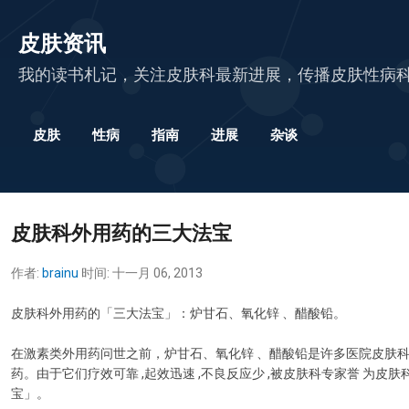
跳至主要内容
皮肤资讯
我的读书札记，关注皮肤科最新进展，传播皮肤性病
皮肤
性病
指南
进展
杂谈
皮肤科外用药的三大法宝
作者:
brainu
时间:
十一月 06, 2013
皮肤科外用药的「三大法宝」：炉甘石、氧化锌 、醋酸铅。
在激素类外用药问世之前，炉甘石、氧化锌 、醋酸铅是许多医院皮肤
药。由于它们疗效可靠 ,起效迅速 ,不良反应少 ,被皮肤科专家誉 为皮
宝」。