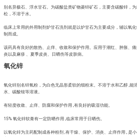
别名异极石、浮水甘石。为碳酸盐类矿物菱锌矿石，主要含碳酸锌，为
松，不溶于水。
临床上常用的外用制剂炉甘石洗剂就是以炉甘石为主要成分，辅以氧化
制而成。
该药具有良好的散热、止痒、收敛和保护作用。应用于潮红、肿胀、痛
炎以及麻疹 、夏季皮炎、日晒伤等皮肤病。
氧化锌
氧化锌别名锌氧粉，为白色无晶形柔软的细粉末。不溶于水和乙醇 ,能
水、碳酸铵等溶液。
有轻度收敛、止痒、防腐和保护作用 ,有良好的吸湿功能。
15% 氧化锌软膏有一定防晒作用 ,临床常用于日晒伤。
以氧化锌为主药配制成各种粉剂 ,有干燥、保护、消炎、止痒作用 , 是