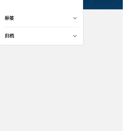
标签
归档
欢迎关注微信公众号：皮科资讯
在微信公众号搜索「pifuinfo」即可找到
我们
欢迎关注我的头条号：皮肤资讯
我的头条号主页
欢迎订阅
欢迎订阅最新文章