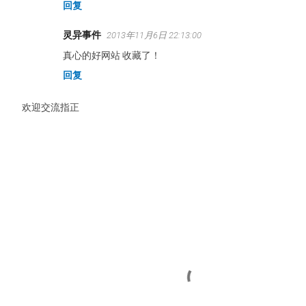
回复
灵异事件
2013年11月6日 22:13:00
真心的好网站 收藏了！
回复
欢迎交流指正
发
表
评
论