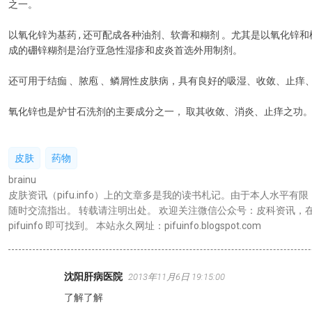
之一。
以氧化锌为基药 , 还可配成各种油剂、软膏和糊剂 。尤其是以氧化锌
成的硼锌糊剂是治疗亚急性湿疹和皮炎首选外用制剂。
还可用于结痂 、脓庖 、鳞屑性皮肤病，具有良好的吸湿、收敛、止痒
氧化锌也是炉甘石洗剂的主要成分之一， 取其收敛、消炎、止痒之功
皮肤
药物
brainu
皮肤资讯（pifu.info）上的文章多是我的读书札记。由于本人水平有
随时交流指出。 转载请注明出处。 欢迎关注微信公众号：皮科资讯，
pifuinfo 即可找到。 本站永久网址：pifuinfo.blogspot.com
沈阳肝病医院
2013年11月6日 19:15:00
评
了解了解
论