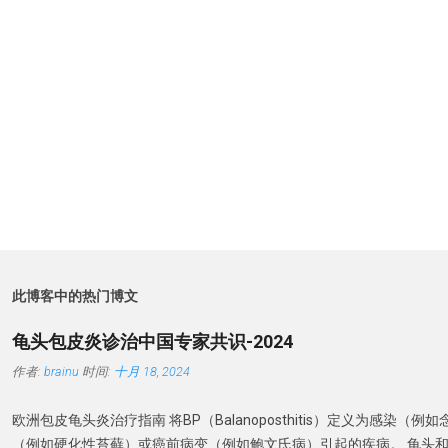
此博客中的热门博文
龟头包皮炎诊治中国专家共识-2024
作者:
brainu
时间:
十月 18, 2024
欧洲包皮龟头炎治疗指南 将BP（Balanoposthitis）定义为感染（
（例如硬化性苔藓）或癌前病变（例如鲍文氏病）引起的疾病。 龟头