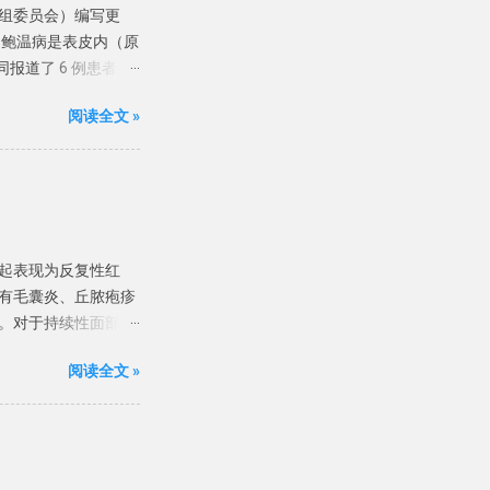
、硬化性苔藓和其他常
小组委员会）编写更
起博氏线的系统性疾病
强烈建议进行组织病
 鲍温病是表皮内（原
状动脉血栓形成 严重
共同报道了 6 例患者，
药物、化疗药物等） 甲
于阴茎龟头的红色病变，
在甲下腔室中存在空气，
阅读全文 »
 目前认为鲍温病等同于
（真菌和渗出物）至绿
细胞癌为术语，生殖
性的甲分离多与过度修
荷兰，基于全国癌症
甲分离也与多种因素有
68例和72例，随时
 尤其是紫杉醇等抗癌
位鳞状细胞癌患者数量
离通常涉及多个指甲，
10万人27.8例和
病的甲分离 ，多与肺
起表现为反复性红
大多数研究报告原位鳞
疾病。 甲状腺炎的指
有毛囊炎、丘脓疱疹
%-54%）。下肢在
和小指。 甲胬肉 ...
。对于持续性面部红
%）的原位鳞状细胞癌
严重的玫瑰痤疮，建
型包括色素性、甲
阅读全文 »
 酸。眼部玫瑰痤疮局
，分别称为「阴茎上
常见的慢性炎症性疾
鳞状细胞癌的病因
但也可能影响眼睑。
癌物：砷（病变可发
流行病学几乎没有可靠的数
器外原位鳞状细胞癌
异。有荟萃会析发现患
系统综述发现，904