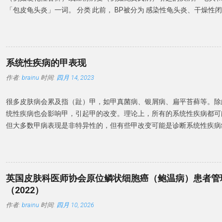
「包皮龟头炎」一词。 分类 此前， BP被分为 感染性龟头炎、干燥性
龟头炎、非特异性龟头炎和环状龟头炎。虽然感染是龟头炎的常见原因
还涉及非感染性炎症性疾病，为了强调考虑非感染性原因的重要性。 建
将包皮龟头炎为感染性和非感染性两类。感染性 BP 是由真菌和细菌
染性 BP 是无明显感染因素引起的BP。 微生物感染 一项包含 478 名 
系统性疾病的甲表现
菌定植率为 26.2%，念珠菌性龟头炎患病率为 18%。 BP 患者中涉
作者:
brainu
时间:
四月 14, 2023
萄球菌、白色念珠菌和链球菌等细菌。在 BP 病例中还观察到革兰氏
体。 37% 的 BP 患者存在生殖支原体，而沙眼衣原体和解脲脲原体则无
很多皮肤病会累及指（趾）甲，如甲真菌病、银屑病、扁平苔藓等。除
微生物感染很常见，常见的微生物有革兰氏阳性球菌（金黄色葡萄球菌、
统性疾病也会影响甲，引起甲的改变。理论上，所有的系统性疾病都可
菌和沃氏链球菌）和真菌（白色念珠菌和马拉色菌）。偶有生殖支原体
但大多数甲病表现是非特异性的，但有些甲改变可能是诊断系统性疾病
行为的关系 建议：BP 虽不是性传播疾病（STD），但可以通过性接
重要诊断依据。 本文介绍一下系统性疾病的常见甲表现。 形态学改变
染是主要原因。建议患者及其性伴进行真菌检测，并且在抗真菌治疗期
板、甲周、甲床等发生的形态学改变。 博氏线 博氏线（Beau's line
和加重因素 糖尿病是包皮龟头炎的风险因素。包皮环切术可以预防 B
可累及整个指甲的宽度或部分宽度。拇指和踇趾更为明显。 博氏线反
免疫抑制剂和糖皮质激素会增加机会性感染和 BP 风险。 建议：BP 
伤 ，角质细胞的有丝分裂活动减少。 凹陷的深度与甲床损伤的严重程度
皮过长和免疫缺陷。常伴念珠菌感染。卫生条件差、过度清洁和使用刺
英国皮肤科医师协会原位鳞状细胞癌（鲍温病）患者管
dermnetnz.org 博氏线首先发生于近心端，随着指甲生长而向远端
致 BP 发病率增加。 诊断标准 英国指南建议 对持续性或不确定性龟
（2022）
和脚趾甲的生长速度分别为每月 2-3 毫米和 1 毫米，博氏线发生在病后
于排除癌前病变也至关重要。 有时需行细菌培养确定感染菌。 建议：B
作者:
brainu
时间:
四月 10, 2026
氏线与甲根的距离可推算疾病发生的时间。 博氏线有很多原因，最常
现并排除特定的皮肤疾病，并行培养排除感染原因。 排除其他疾病 皮肤镜
药物，一般出现于治疗后2-3周。如果多个指甲同一水平出现博氏线，