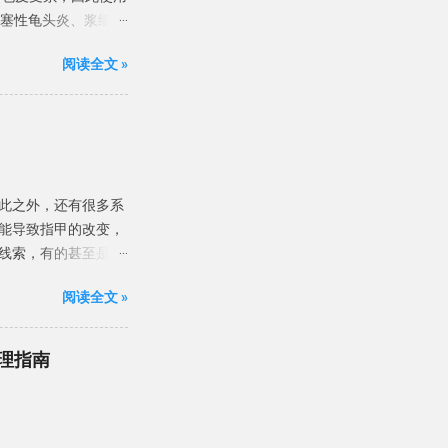
闭塞性龟头炎、浆细胞
，但相当多的BP病例
阅读全文 »
议： 中国专家建议
等病原体引起的，非感
BP 队列研究发现，念珠
及了马拉色菌、金黄色葡
阳性球菌、真菌和支原
相关性。 建议： BP
此之外，还有很多系
B 族链球菌、链球
能导致指甲的改变，
和厌氧菌感染。 与性
线索，有的甚至是很
触传播，其中念珠菌感
 甲的形态学改变指甲
间避免性活动。 诱发
阅读全文 »
s）是甲板的横向浅沟。
P。抗生素过度使用、
映了甲母质的暂时性损
危险因素有糖尿病、包
有关 。 图片来源于
激物可能会导
理指南
移动。平均而言，手指甲
头炎进行活检。活检对
4至11周， 因此其博
P 诊断依赖于临床表
见的是药物，尤其是化
检查可区分 BP 与
则可能是由系统疾病