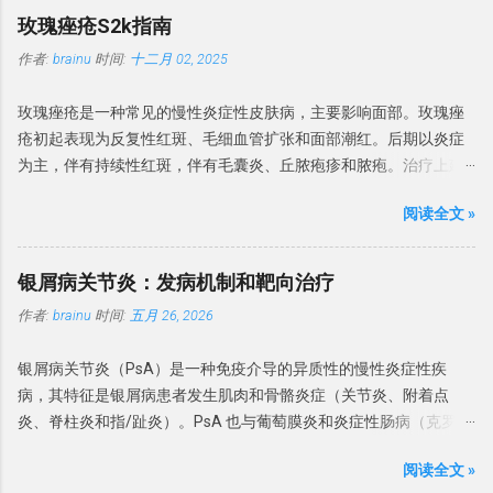
特定的皮肤疾病，并行培养排除感染原因。 排除其他疾病 皮肤镜检
与 Bowen 和 Darier 描述的相同。 目前认为鲍温病等同于非生殖器
病、 麻疹、腮腺炎等 心血管疾病：如 冠状动脉血栓形成 严重肝、
玫瑰痤疮S2k指南
查可区分 BP 与银屑病、增殖性红斑和浆细胞龟头炎，皮肤 CT 可区
部位的原位鳞状细胞癌。为了减少人名命名，本文以原位鳞状细胞
肺、内分泌疾病 营养不良 或 缺乏 高血压或缺氧 药物（抗寄生虫药
分 BP 与银屑病、硬化性苔藓和其他常见的炎性龟头炎。对于临床特
作者:
brainu
时间:
十二月 02, 2025
癌为术语，生殖器病变增殖性红斑的治疗不在本指南中论述。 发病
物、化疗药物等） 甲分离 甲分离（Onycholysis）是 远端指甲板与
征不明确、疗效不佳或怀疑肿瘤的情况，强烈建议进行组织病理学
率 最新的数据来自荷兰，基于全国癌症登记处计算了2017年的发病
甲床分离，并且由于在甲下腔室中存在空气，通常呈现白色。 甲分
检查。镜检和培养可有...
玫瑰痤疮是一种常见的慢性炎症性皮肤病，主要影响面部。玫瑰痤
率。男性和女性的发病率分别为每10万人年68例和72例，随时间呈
离是如果存在外源性色素，则指甲可能呈现黄色（真菌和渗出物）
疮初起表现为反复性红斑、毛细血管扩张和面部潮红。后期以炎症
统计学显著增加。2005年至2015年间，由皮肤科医生治疗的原位鳞
至绿黑色（绿脓菌素）。 甲分离可分为原发性（特发性）和继发
为主，伴有持续性红斑，伴有毛囊炎、丘脓疱疹和脓疱。治疗上建
状细胞癌患者数量翻了一番。1996-2000年期间加拿大报告的男性
性。原发性的甲分离多与过度修甲、频繁接触洗涤剂有关。 继发性
议避免刺激，并局部使用甲硝唑、壬二酸或伊维菌素。对于持续性
和女性年发病率分别为每10万人27.8例和22.4例。 该病发病率高峰
的最常原因是银屑病和甲真菌病。甲分离也与多种因素有关，如甲
阅读全文 »
面部红斑，也可使用局部血管收缩剂苯甲酰胺或氧美甲唑林。对于
在70岁年龄段，大多数研究显示女性略多。大多数研究报告原位鳞
状腺疾病（甲状腺功能减退症和甲状腺功能亢进症），药物 – 尤其
治疗难治和严重的玫瑰痤疮，建议系统性治疗。首选药物是低剂量
状细胞癌主要发生在日晒部位，近期研究提示最常见的部位是头颈
是紫杉醇等抗癌药物，其他化学药物和PATEO综合征等。药物诱导
多西环素，也可以推荐低剂量异维 A 酸。眼部玫瑰痤疮局部用环氯
部（29%-54%）。下肢在女性中比男性更常受累。英国较早的研究
银屑病关节炎：发病机制和靶向治疗
下的光敏性 – 甲分离通常涉及多个指甲，并且也可能存在甲下出
霉素眼药水、阿奇霉素、伊维菌素或甲硝唑。 酒渣鼻是一种常见的
显示，大多数患者（60%-85%）的原位鳞状细胞癌位于小腿，这可
血。 甲状腺疾病患者的甲分离 继发于系统性疾病的甲分离 ，多与肺
作者:
brainu
时间:
五月 26, 2026
慢性炎症性疾病，主要影响面部（尤其是脸颊和鼻子，偶尔也会影
能表明在日照较少的国家日晒模式不同。较少见的变异型包括色素
癌、贫血、糖尿病、结缔组织病、卟啉病、贝壳甲综合征和外周血
响额头和下巴），但也可能影响眼睑。好发于 Fitzpatrick I 型和 II 型
性、甲下、甲周、掌跖和疣状原位鳞状细胞癌。生殖器和肛周部位
管性疾病。 甲状腺炎的指甲呈波浪状向上弯曲，称为普拉默甲
银屑病关节炎（PsA）是一种免疫介导的异质性的慢性炎症性疾
中年人群。 流行病学 关于玫瑰痤疮流行病学几乎没有可靠的数据。
存在变异型，分别称为「阴茎上皮内瘤变」和「肛管上皮内瘤
（Plummer's nails），常累及无名指和小指。 甲胬肉 ...
病，其特征是银屑病患者发生肌肉和骨骼炎症（关节炎、附着点
英国研究发现患病率为 165/10万。玫瑰痤疮的患病率因研究而异。
变」，各有其专科治疗路径。 病因 原位鳞状细胞癌的病因有： 辐
炎、脊柱炎和指/趾炎）。PsA 也与葡萄膜炎和炎症性肠病（克罗恩
有荟萃会析发现患病率在 0.09%-22.41%之间，平均为 5.46%。 玫瑰
射：紫外线辐射（日光、医源性、日光浴床）、放射治疗。 致癌
病和溃疡性结肠炎）相关。PsA 的发病机制复杂且多方面，涉及遗
痤疮好发于 Fitzpatrick I 型和 II 型中年人群，IV–VI 皮肤类型人群中
物：砷（病变可发生于非日晒部位）。 免疫抑制：尤其是治疗性免
阅读全文 »
传易感性、环境诱发因素以及先天性和适应性免疫系统的激活。现
则较少见，可能由于 IV–VI 型皮肤患者的临床表现较轻，诊断差距
疫抑制。 病毒：生殖器外原位鳞状细胞癌中已检测到人乳头瘤病毒