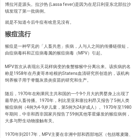
博拉河是源头。拉沙热 (Lassa fever)是因为在尼日利亚东北部拉沙
镇发现了第一批病例。
就是不知道今后牛痘有啥意见没有。
猴痘流行
猴痘是一种罕见的「人畜共患」疾病，人与人之间的传播链很短，
由痘病毒科和正痘病毒属的猴痘病毒（MPV）引起。
MPV首次从表现出天花样病变的食蟹猕猴中分离出来。该疾病的名
称是1958年在丹麦哥本哈根的Statens血清研究所创造的，该机构
饲养猴子用于脊髓灰质炎疫苗的研究和生产。
随后，1970年在刚果民主共和国的一个9个月大的男婴身上出现了
最早的人畜传播。1970年，利比里亚和塞拉利昂又报告了5例人类
猴痘病例（4例为4-9岁儿童，第5例为24岁成人）。1970年至1980
年期间，中非和西非国家共报告了59例其他零星爆发的猴痘病例，
大多与野生动物接触有关。
1970年到2017年，MPV主要在非洲中部和西部地区（包括喀麦隆、