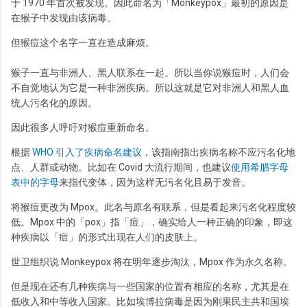
于 1970 年首次被发现。因此命名为「Monkeypox」最初的原因是
在猴子中发现由该病毒。
但猴痘这个名字一直在造成麻烦。
猴子一直与非洲人、黑人联系在一起。所以当你说猴痘时，人们会
不自觉地认为它是一种非洲疾病。所以这就是它对非洲人和黑人血
统人污名化的原因。
因此很多人呼吁对猴痘重新命名。
根据
WHO 引入了疾病命名建议
，该指南指出疾病名称不应污名化地
点、人群或动物。比如在 Covid 大流行期间，也建议
使用希腊字母
表中的字母
来指代变体，因为这样无污名化且易于发音。
将猴痘更改为 Mpox。此名与原名有联系，但是看起来污名化程度较
低。Mpox 中的「pox」指「痘」，确实给人一种正确的印象，即这
种疾病以「痘」的形式出现在人们的皮肤上。
世卫组织说 Monkeypox 将在明年逐步淘汰，Mpox 作为永久名称。
但是现在还有几种疾病与一些国家的位置有相应的名称，尤其是在
低收入和中等收入国家。比如埃博拉病毒是因为刚果民主共和国埃