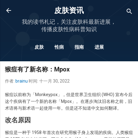
跳至主要内容
皮肤资讯
我的读书札记，关注皮肤科最新进展，
传播皮肤性病科普知识
皮肤
性病
指南
进展
更多…
杂谈
猴痘有了新名称：Mpox
作者:
brainu
时间:
十一月 30, 2022
猴痘以前称为「Monkeypox」，但是世界卫生组织 (WHO) 宣布今后
这个疾病有了一个新的名称「Mpox」。在逐步淘汰旧名称之前，旧
术语将与新术语一起使用一年。但是还不知道中文如何翻译。
改名原因
猴痘是一种于 1958 年首次在研究用猴子身上发现的疾病。人类猴痘