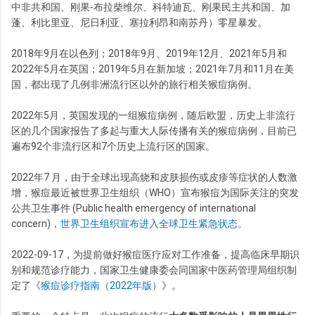
中非共和国、刚果-布拉柴维尔、科特迪瓦、刚果民主共和国、加
蓬、利比里亚、尼日利亚、塞拉利昂和南苏丹）零星暴发。
2018年9月在以色列；2018年9月、2019年12月、2021年5月和
2022年5月在英国；2019年5月在新加坡；2021年7月和11月在美
国，都出现了几例非洲流行区以外的旅行相关猴痘病例。
2022年5月，英国发现的一组猴痘病例，随后欧盟，历史上非流行
区的几个国家报告了多起与重大人际传播有关的猴痘病例，目前已
遍布92个非流行区和7个历史上流行区的国家。
2022年7 月，由于全球出现高烧和皮肤损伤或皮疹等症状的人数激
增，猴痘最近被世界卫生组织（WHO）宣布猴痘为国际关注的突发
公共卫生事件 (Public health emergency of international
concern)，
世界卫生组织宣布进入全球卫生紧急状态。
2022-09-17，为提前做好猴痘医疗应对工作准备，提高临床早期识
别和规范诊疗能力，国家卫生健康委会同国家中医药管理局组织制
定了《
猴痘诊疗指南（2022年版）
》。