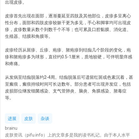
出现皮疹。
皮疹首先出现在面部，逐渐蔓延至四肢及其他部位，皮疹多呈离心
性分布，面部和四肢皮疹较躯干更为多见，手心和脚掌均可出现皮
疹，皮疹数量从数个到数千个不等；也可累及口腔黏膜、消化道、
生殖器、结膜和角膜等。
皮疹经历从斑疹、丘疹、疱疹、脓疱疹到结痂几个阶段的变化，疱
疹和脓疱疹多为球形，直径约0.5-1厘米，质地较硬，可伴明显痒感
和疼痛。
从发病至结痂脱落约2-4周。结痂脱落后可遗留红斑或色素沉着，甚
至瘢痕，瘢痕持续时间可长达数年。部分患者可出现并发症，包括
皮损部位继发细菌感染、支气管肺炎、脑炎、角膜感染、脓毒症
等。
进展
皮肤
杂谈
brainu
皮肤资讯（pifu.info）上的文章多是我的读书札记。由于本人水平