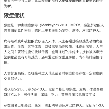
重要的一个特点是，此次猴痘的流行
大多数受影响的人是男男性行
为者
。
猴痘症状
猴痘是一种由猴痘病毒（Monkeypox virus，MPXV）感染所致的人
兽共患病毒性疾病，临床上主要表现为发热、皮疹、淋巴结肿大。
病毒经黏膜和破损的皮肤侵入人体。人主要通过接触感染动物病变
渗出物、血液、其它体液，或被感染动物咬伤、抓伤而感染。人与
人之间主要通过密切接触传播，也可通过飞沫传播，接触被病毒污
染的物品也有可能感染，还可通过胎盘垂直传播。尚不能排除性传
播。
人群普遍易感。既往接种过天花疫苗者对猴痘病毒存在一定程度的
交叉保护力。
潜伏期5-21天，多为6-13天。发病早期出现寒战、发热，体温多在
38.5℃以上，可伴头痛、嗜睡、乏力、背部疼痛和肌痛等症状。
多数患者出现颈部、腋窝、腹股沟等部位淋巴结肿大。发病后1-3天