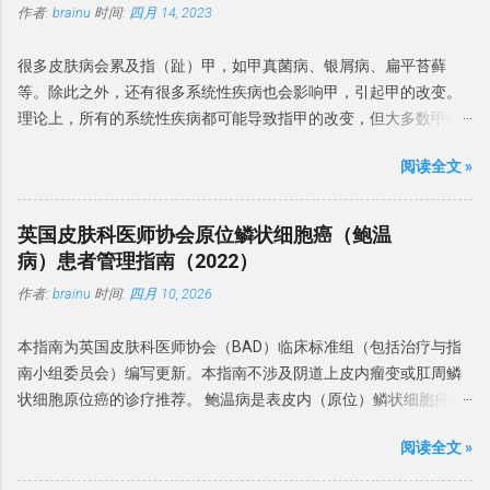
作者:
brainu
时间:
四月 14, 2023
起的，非感染性 BP 是无明显感染因素引起的BP。 微生物感染 一项
包含 478 名 BP 队列研究发现，念珠菌定植率为 26.2%，念珠菌性
很多皮肤病会累及指（趾）甲，如甲真菌病、银屑病、扁平苔藓
龟头炎患病率为 18%。 BP 患者中涉及了马拉色菌、金黄色葡萄球
等。除此之外，还有很多系统性疾病也会影响甲，引起甲的改变。
菌、白色念珠菌和链球菌等细菌。在 BP 病例中还观察到革兰氏阳性
理论上，所有的系统性疾病都可能导致指甲的改变，但大多数甲病
球菌、真菌和支原体。 37% 的 BP 患者存在生殖支原体，而沙眼衣
表现是非特异性的，但有些甲改变可能是诊断系统性疾病线索，有
原体和解脲脲原体则无相关性。 建议： BP 微生物感染很常见，常
阅读全文 »
的甚至是很重要诊断依据。 本文介绍一下系统性疾病的常见甲表
见的微生物有革兰氏阳性球菌（金黄色葡萄球菌、B 族链球菌、链
现。 形态学改变 甲的形态学改变指甲板、甲周、甲床等发生的形态
球菌和沃氏链球菌）和真菌（白色念珠菌和马拉色菌）。偶有生殖
学改变。 博氏线 博氏线（Beau's lines）是甲板的横向浅沟。可累及
支原体和厌氧菌感染。 与性行为的关系 建议：BP 虽不是性传播疾
英国皮肤科医师协会原位鳞状细胞癌（鲍温
整个指甲的宽度或部分宽度。拇指和踇趾更为明显。 博氏线反映了
病（STD），但可以通过性接触传播，其中念珠菌感染是主要原
病）患者管理指南（2022）
甲母质的暂时性损伤 ，角质细胞的有丝分裂活动减少。 凹陷的深度
因。建议患者及其性伴进行真菌检测，并且在抗真菌治疗期间避免
作者:
brainu
时间:
四月 10, 2026
与甲床损伤的严重程度有关 。 图片来源于dermnetnz.org 博氏线首
性活动。 诱发和加重因素 糖尿病是包皮龟头炎的风险因素。包皮环
先发生于近心端，随着指甲生长而向远端移动。平均而言，手指甲
切术可以预防 BP。抗生素过度使用、免疫抑制剂和糖皮质激素会增
本指南为英国皮肤科医师协会（BAD）临床标准组（包括治疗与指
和脚趾甲的生长速度分别为每月 2-3 毫米和 1 毫米，博氏线发生在
加机会性感染和 BP 风险。 建议：BP 危险因素有糖尿病、包皮过长
南小组委员会）编写更新。本指南不涉及阴道上皮内瘤变或肛周鳞
病后4至11周， 因此其博氏线与甲根的距离可推算疾病发生的时
和免疫缺陷。常伴念珠菌感染。卫生条件差、过度清洁和使用刺激
状细胞原位癌的诊疗推荐。 鲍温病是表皮内（原位）鳞状细胞癌的
间。 博氏线有很多原因，最常见的是药物，尤其是化药物，一般出
物可能会导致 BP 发病率增加。 诊断标准 英国指南建议 对持续性或
一种形式，最初于1912年报道。Bowen 和 Darier 共同报道了 6 例
现于治疗后2-3周。如果多个指甲同一水平出现博氏线，则可能是由
不确定性龟头炎进行活检。活检对于排除癌前病变也至关重要。 有
阅读全文 »
患者，组织学上均显示表皮结构紊乱。1911年，Queyrat 报道了 3
系统疾病导致。博氏线与下列系统性疾病有关，常见原因如表1。
时需行细菌培养确定感染菌。 建议：BP 诊断依赖于临床表现并排除
例局限于阴茎龟头的红色病变，并名为「增殖性红斑」。其组织学
表 1 ： 可引起博氏线的系统性疾病 高热 病毒性疾病： 如手足口