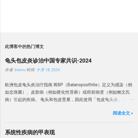
此博客中的热门博文
龟头包皮炎诊治中国专家共识-2024
作者:
brainu
时间:
十月 18, 2024
欧洲包皮龟头炎治疗指南 将BP（Balanoposthitis）定义为感染（例
如念珠菌）、皮肤病（例如硬化性苔藓）或癌前病变（例如鲍文氏
病）引起的疾病。 龟头和包皮受累，因此使用「包皮龟头炎」一
词。 分类 此前， BP被分为 感染性龟头炎、干燥性闭塞性龟头炎、
阅读全文 »
浆细胞龟头炎、非特异性龟头炎和环状龟头炎。虽然感染是龟头炎
的常见原因，但相当多的BP病例还涉及非感染性炎症性疾病，为了
强调考虑非感染性原因的重要性。 建议： 中国专家建议将包皮龟头
系统性疾病的甲表现
炎为感染性和非感染性两类。感染性 BP 是由真菌和细菌等病原体引