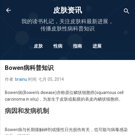
跳至主要内容
皮肤资讯
我的读书札记，关注皮肤科最新进展，
传播皮肤性病科普知识
皮肤
性病
指南
进展
更多…
杂谈
Bowen病科普知识
作者:
brainu
时间:
七月 05, 2014
Bowen病(Bowen's disease)亦称原位鳞状细胞癌(squamous cell
carcinoma in situ)，为发生于皮肤或黏膜的表皮内鳞状细胞癌。
病因和发病机制
Bowen病与长期接触砷剂或慢性日光损伤有关，也可能与病毒感染