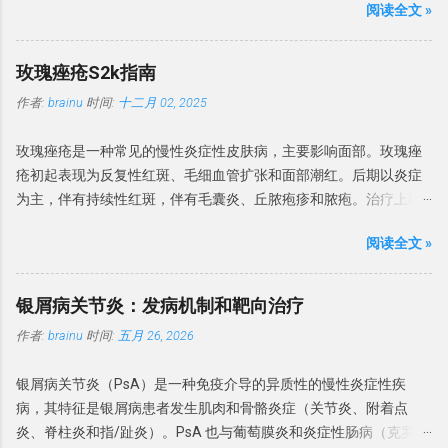
不确定性龟头炎进行活检。活检对于排除癌前病变也至关重要。 有
阅读全文 »
患者，组织学上均显示表皮结构紊乱。1911年，Queyrat 报道了 3
系统疾病导致。博氏线与下列系统性疾病有关，常见原因如表1。
时需行细菌培养确定感染菌。 建议：BP 诊断依赖于临床表现并排除
例局限于阴茎龟头的红色病变，并名为「增殖性红斑」。其组织学
表 1 ： 可引起博氏线的系统性疾病 高热 病毒性疾病： 如手足口
特定的皮肤疾病，并行培养排除感染原因。 排除其他疾病 皮肤镜检
与 Bowen 和 Darier 描述的相同。 目前认为鲍温病等同于非生殖器
病、 麻疹、腮腺炎等 心血管疾病：如 冠状动脉血栓形成 严重肝、
玫瑰痤疮S2k指南
查可区分 BP 与银屑病、增殖性红斑和浆细胞龟头炎，皮肤 CT 可区
部位的原位鳞状细胞癌。为了减少人名命名，本文以原位鳞状细胞
肺、内分泌疾病 营养不良 或 缺乏 高血压或缺氧 药物（抗寄生虫药
分 BP 与银屑病、硬化性苔藓和其他常见的炎性龟头炎。对于临床特
作者:
brainu
时间:
十二月 02, 2025
癌为术语，生殖器病变增殖性红斑的治疗不在本指南中论述。 发病
物、化疗药物等） 甲分离 甲分离（Onycholysis）是 远端指甲板与
征不明确、疗效不佳或怀疑肿瘤的情况，强烈建议进行组织病理学
率 最新的数据来自荷兰，基于全国癌症登记处计算了2017年的发病
甲床分离，并且由于在甲下腔室中存在空气，通常呈现白色。 甲分
检查。镜检和培养可有...
玫瑰痤疮是一种常见的慢性炎症性皮肤病，主要影响面部。玫瑰痤
率。男性和女性的发病率分别为每10万人年68例和72例，随时间呈
离是如果存在外源性色素，则指甲可能呈现黄色（真菌和渗出物）
疮初起表现为反复性红斑、毛细血管扩张和面部潮红。后期以炎症
统计学显著增加。2005年至2015年间，由皮肤科医生治疗的原位鳞
至绿黑色（绿脓菌素）。 甲分离可分为原发性（特发性）和继发
为主，伴有持续性红斑，伴有毛囊炎、丘脓疱疹和脓疱。治疗上建
状细胞癌患者数量翻了一番。1996-2000年期间加拿大报告的男性
性。原发性的甲分离多与过度修甲、频繁接触洗涤剂有关。 继发性
议避免刺激，并局部使用甲硝唑、壬二酸或伊维菌素。对于持续性
和女性年发病率分别为每10万人27.8例和22.4例。 该病发病率高峰
的最常原因是银屑病和甲真菌病。甲分离也与多种因素有关，如甲
阅读全文 »
面部红斑，也可使用局部血管收缩剂苯甲酰胺或氧美甲唑林。对于
在70岁年龄段，大多数研究显示女性略多。大多数研究报告原位鳞
状腺疾病（甲状腺功能减退症和甲状腺功能亢进症），药物 – 尤其
治疗难治和严重的玫瑰痤疮，建议系统性治疗。首选药物是低剂量
状细胞癌主要发生在日晒部位，近期研究提示最常见的部位是头颈
是紫杉醇等抗癌药物，其他化学药物和PATEO综合征等。药物诱导
多西环素，也可以推荐低剂量异维 A 酸。眼部玫瑰痤疮局部用环氯
部（29%-54%）。下肢在女性中比男性更常受累。英国较早的研究
银屑病关节炎：发病机制和靶向治疗
下的光敏性 – 甲分离通常涉及多个指甲，并且也可能存在甲下出
霉素眼药水、阿奇霉素、伊维菌素或甲硝唑。 酒渣鼻是一种常见的
显示，大多数患者（60%-85%）的原位鳞状细胞癌位于小腿，这可
血。 甲状腺疾病患者的甲分离 继发于系统性疾病的甲分离 ，多与肺
作者:
brainu
时间:
五月 26, 2026
慢性炎症性疾病，主要影响面部（尤其是脸颊和鼻子，偶尔也会影
能表明在日照较少的国家日晒模式不同。较少见的变异型包括色素
癌、贫血、糖尿病、结缔组织病、卟啉病、贝壳甲综合征和外周血
响额头和下巴），但也可能影响眼睑。好发于 Fitzpatrick I 型和 II 型
性、甲下、甲周、掌跖和疣状原位鳞状细胞癌。生殖器和肛周部位
管性疾病。 甲状腺炎的指甲呈波浪状向上弯曲，称为普拉默甲
银屑病关节炎（PsA）是一种免疫介导的异质性的慢性炎症性疾
中年人群。 流行病学 关于玫瑰痤疮流行病学几乎没有可靠的数据。
存在变异型，分别称为「阴茎上皮内瘤变」和「肛管上皮内瘤
（Plummer's nails），常累及无名指和小指。 甲胬肉 ...
病，其特征是银屑病患者发生肌肉和骨骼炎症（关节炎、附着点
英国研究发现患病率为 165/10万。玫瑰痤疮的患病率因研究而异。
变」，各有其专科治疗路径。 病因 原位鳞状细胞癌的病因有： 辐
炎、脊柱炎和指/趾炎）。PsA 也与葡萄膜炎和炎症性肠病（克罗恩
有荟萃会析发现患病率在 0.09%-22.41%之间，平均为 5.46%。 玫瑰
射：紫外线辐射（日光、医源性、日光浴床）、放射治疗。 致癌