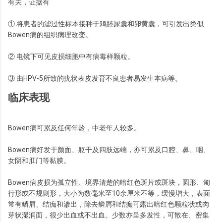
有关，证据有
① 将患者的滤过性标本接种于鸡胚尿囊和卵黄囊，可引发出类似
Bowen病的组织病理改变。
② 电镜下可见皮损细胞中有病毒样颗粒。
③ 由HPV-5所致的疣状表皮发育不良患者易发生本病等。
临床表现
Bowen病可累及任何年龄，中老年人较多。
Bowen病好发于颜面、躯干及四肢远端，亦可累及口腔、鼻、咽、
女阴和肛门等黏膜。
Bowen病皮损为孤立性、境界清楚的暗红色斑片或斑块，圆形、匍
行形或不规则形，大小为数毫米至10余厘米不等，缓慢增大，表面
常有鳞屑、结痂和渗出，除去鳞屑和结痂可露出暗红色颗粒状或肉
芽状湿润面，很少出血或不出血。少数亦呈多发性，可散在、密集