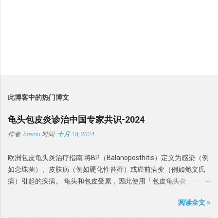
此博客中的热门博文
龟头包皮炎诊治中国专家共识-2024
作者:
brainu
时间:
十月 18, 2024
欧洲包皮龟头炎治疗指南 将BP（Balanoposthitis）定义为感染（例
如念珠菌）、皮肤病（例如硬化性苔藓）或癌前病变（例如鲍文氏
病）引起的疾病。 龟头和包皮受累，因此使用「包皮龟头炎」一
词。 分类 此前， BP被分为 感染性龟头炎、干燥性闭塞性龟头炎、
阅读全文 »
浆细胞龟头炎、非特异性龟头炎和环状龟头炎。虽然感染是龟头炎
的常见原因，但相当多的BP病例还涉及非感染性炎症性疾病，为了