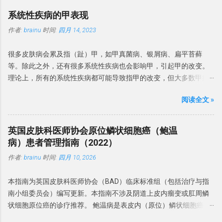
强调考虑非感染性原因的重要性。 建议： 中国专家建议将包皮龟头
系统性疾病的甲表现
炎为感染性和非感染性两类。感染性 BP 是由真菌和细菌等病原体引
作者:
brainu
时间:
四月 14, 2023
起的，非感染性 BP 是无明显感染因素引起的BP。 微生物感染 一项
包含 478 名 BP 队列研究发现，念珠菌定植率为 26.2%，念珠菌性
很多皮肤病会累及指（趾）甲，如甲真菌病、银屑病、扁平苔藓
龟头炎患病率为 18%。 BP 患者中涉及了马拉色菌、金黄色葡萄球
等。除此之外，还有很多系统性疾病也会影响甲，引起甲的改变。
菌、白色念珠菌和链球菌等细菌。在 BP 病例中还观察到革兰氏阳性
理论上，所有的系统性疾病都可能导致指甲的改变，但大多数甲病
球菌、真菌和支原体。 37% 的 BP 患者存在生殖支原体，而沙眼衣
表现是非特异性的，但有些甲改变可能是诊断系统性疾病线索，有
原体和解脲脲原体则无相关性。 建议： BP 微生物感染很常见，常
阅读全文 »
的甚至是很重要诊断依据。 本文介绍一下系统性疾病的常见甲表
见的微生物有革兰氏阳性球菌（金黄色葡萄球菌、B 族链球菌、链
现。 形态学改变 甲的形态学改变指甲板、甲周、甲床等发生的形态
球菌和沃氏链球菌）和真菌（白色念珠菌和马拉色菌）。偶有生殖
学改变。 博氏线 博氏线（Beau's lines）是甲板的横向浅沟。可累及
支原体和厌氧菌感染。 与性行为的关系 建议：BP 虽不是性传播疾
英国皮肤科医师协会原位鳞状细胞癌（鲍温
整个指甲的宽度或部分宽度。拇指和踇趾更为明显。 博氏线反映了
病（STD），但可以通过性接触传播，其中念珠菌感染是主要原
病）患者管理指南（2022）
甲母质的暂时性损伤 ，角质细胞的有丝分裂活动减少。 凹陷的深度
因。建议患者及其性伴进行真菌检测，并且在抗真菌治疗期间避免
作者:
brainu
时间:
四月 10, 2026
与甲床损伤的严重程度有关 。 图片来源于dermnetnz.org 博氏线首
性活动。 诱发和加重因素 糖尿病是包皮龟头炎的风险因素。包皮环
先发生于近心端，随着指甲生长而向远端移动。平均而言，手指甲
切术可以预防 BP。抗生素过度使用、免疫抑制剂和糖皮质激素会增
本指南为英国皮肤科医师协会（BAD）临床标准组（包括治疗与指
和脚趾甲的生长速度分别为每月 2-3 毫米和 1 毫米，博氏线发生在
加机会性感染和 BP 风险。 建议：BP 危险因素有糖尿病、包皮过长
南小组委员会）编写更新。本指南不涉及阴道上皮内瘤变或肛周鳞
病后4至11周， 因此其博氏线与甲根的距离可推算疾病发生的时
和免疫缺陷。常伴念珠菌感染。卫生条件差、过度清洁和使用刺激
状细胞原位癌的诊疗推荐。 鲍温病是表皮内（原位）鳞状细胞癌的
间。 博氏线有很多原因，最常见的是药物，尤其是化药物，一般出
物可能会导致 BP 发病率增加。 诊断标准 英国指南建议 对持续性或
一种形式，最初于1912年报道。Bowen 和 Darier 共同报道了 6 例
现于治疗后2-3周。如果多个指甲同一水平出现博氏线，则可能是由