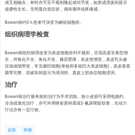
或互相融合，有时亦可呈不规则隆起或结节状，如形成溃疡则提示
侵袭性生长。无明显自觉症状，偶有瘙痒或疼痛感。
Bowen病约5％患者可演变为鳞状细胞癌。
组织病理学检查
Bowen病组织病理改变为表皮细胞排列不规则，呈现高度非典型增
生，伴角化不全、角化不良、棘层肥厚，表皮突增宽，真皮乳头被
压缩成细带状，常见瘤巨细胞(单核和多核巨大表皮细胞)，表皮基底
膜带完整，若破坏则提示为浸润癌。真皮上部炎症细胞浸润。
治疗
Bowen病治疗最有效的治疗为手术切除。较小皮损可采用电烧灼、
冷冻或激光治疗，亦可外用咪奎莫特霜或5-氟尿嘧啶软膏，光动力
疗法亦有一定疗效。
皮肤
肿瘤