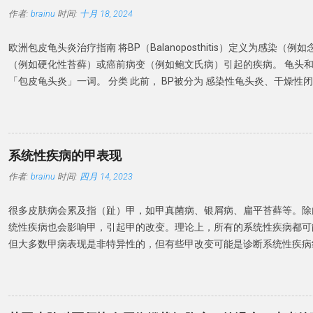
传变异，并且皮肤和滑膜组织中细胞因子基因表达模式存在差异，这也
作者:
brainu
时间:
十月 18, 2024
状对生物制剂治疗效果的不同。 多组学策略是迈向精准医疗的重要一
深对细胞和分子通路的理解，从而识别用于早期诊断、预后和治疗反应
欧洲包皮龟头炎治疗指南 将BP（Balanoposthitis）定义为感染（
现银屑病关节炎（PsA）患者的新治疗靶点。通过根据患者受累组织中
（例如硬化性苔藓）或癌前病变（例如鲍文氏病）引起的疾病。 龟头
分层，这些技术有助于理解疾病的异质性，并通过为合适的患者提供合
「包皮龟头炎」一词。 分类 此前， BP被分为 感染性龟头炎、干燥性
化医疗。从全球范围来看，这将最终通过减少或预防疾病的致残负担和
龟头炎、非特异性龟头炎和环状龟头炎。虽然感染是龟头炎的常见原因
济负担，从而改善疾病管理。 2. 流行病学 银屑病关节炎（PsA）在
还涉及非感染性炎症性疾病，为了强调考虑非感染性原因的重要性。 建
0.1%- 1%。其患病率在不同大陆间可能存在差异，欧洲的患病率高于...
将包皮龟头炎为感染性和非感染性两类。感染性 BP 是由真菌和细菌
染性 BP 是无明显感染因素引起的BP。 微生物感染 一项包含 478 名 
系统性疾病的甲表现
菌定植率为 26.2%，念珠菌性龟头炎患病率为 18%。 BP 患者中涉
作者:
brainu
时间:
四月 14, 2023
萄球菌、白色念珠菌和链球菌等细菌。在 BP 病例中还观察到革兰氏
体。 37% 的 BP 患者存在生殖支原体，而沙眼衣原体和解脲脲原体则无
很多皮肤病会累及指（趾）甲，如甲真菌病、银屑病、扁平苔藓等。除
微生物感染很常见，常见的微生物有革兰氏阳性球菌（金黄色葡萄球菌、
统性疾病也会影响甲，引起甲的改变。理论上，所有的系统性疾病都可
菌和沃氏链球菌）和真菌（白色念珠菌和马拉色菌）。偶有生殖支原体
但大多数甲病表现是非特异性的，但有些甲改变可能是诊断系统性疾病
行为的关系 建议：BP 虽不是性传播疾病（STD），但可以通过性接
重要诊断依据。 本文介绍一下系统性疾病的常见甲表现。 形态学改变
染是主要原因。建议患者及其性伴进行真菌检测，并且在抗真菌治疗期
板、甲周、甲床等发生的形态学改变。 博氏线 博氏线（Beau's line
和加重因素 糖尿病是包皮龟头炎的风险因素。包皮环切术可以预防 B
可累及整个指甲的宽度或部分宽度。拇指和踇趾更为明显。 博氏线反
免疫抑制剂和糖皮质激素会增加机会性感染和 BP 风险。 建议：BP 
伤 ，角质细胞的有丝分裂活动减少。 凹陷的深度与甲床损伤的严重程度