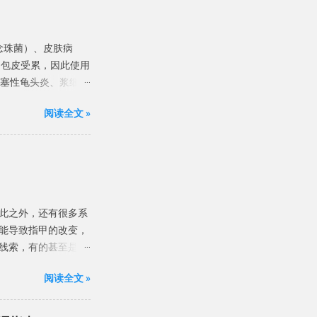
解释了这两个临床症
步。这些技术有助于加
的生物标志物，并发
例如念珠菌）、皮肤病
不同的分子分类进行
和包皮受累，因此使用
适的治疗来实现个体
闭塞性龟头炎、浆细胞
不良反应，并减轻经
，但相当多的BP病例
普通人群中的患病率为
阅读全文 »
议： 中国专家建议
等病原体引起的，非感
BP 队列研究发现，念珠
及了马拉色菌、金黄色葡
阳性球菌、真菌和支原
相关性。 建议： BP
此之外，还有很多系
B 族链球菌、链球
能导致指甲的改变，
和厌氧菌感染。 与性
线索，有的甚至是很
触传播，其中念珠菌感
 甲的形态学改变指甲
间避免性活动。 诱发
阅读全文 »
s）是甲板的横向浅沟。
P。抗生素过度使用、
映了甲母质的暂时性损
危险因素有糖尿病、包
有关 。 图片来源于