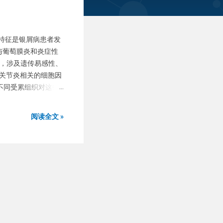
特征是银屑病患者发
与葡萄膜炎和炎症性
面，涉及遗传易感性、
关节炎相关的细胞因
以及不同受累组织对这些
展更多转化研究，以
理学的最新概述，包括
阅读全文 »
（PsO）是一种慢性炎
皮和指甲。约 30%
情严重或累及指甲或
质性，可累及多种组
续性炎症可能导致关
A 还有其他一些共
传学研究发现，银屑
 PsA 共享多个与先
PsA 存在特异性遗