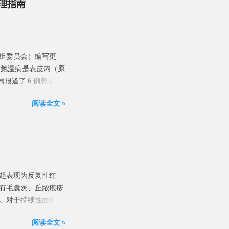
激物可能会导
理指南
移动。平均而言，手指甲
头炎进行活检。活检对
4至11周， 因此其博
P 诊断依赖于临床表
见的是药物，尤其是化
检查可区分 BP 与
则可能是由系统疾病
、硬化性苔藓和其他常
小组委员会）编写更
起博氏线的系统性疾病
强烈建议进行组织病
 鲍温病是表皮内（原
状动脉血栓形成 严重
共同报道了 6 例患者，
药物、化疗药物等） 甲
于阴茎龟头的红色病变，
在甲下腔室中存在空气，
阅读全文 »
 目前认为鲍温病等同于
（真菌和渗出物）至绿
细胞癌为术语，生殖
性的甲分离多与过度修
荷兰，基于全国癌症
甲分离也与多种因素有
68例和72例，随时
 尤其是紫杉醇等抗癌
位鳞状细胞癌患者数量
离通常涉及多个指甲，
10万人27.8例和
病的甲分离 ，多与肺
起表现为反复性红
大多数研究报告原位鳞
疾病。 甲状腺炎的指
有毛囊炎、丘脓疱疹
%-54%）。下肢在
和小指。 甲胬肉 ...
。对于持续性面部红
%）的原位鳞状细胞癌
严重的玫瑰痤疮，建
型包括色素性、甲
阅读全文 »
 酸。眼部玫瑰痤疮局
，分别称为「阴茎上