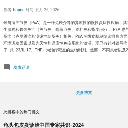
作者:
brainu
时间:
五月 26, 2026
银屑病关节炎（PsA）是一种免疫介导的异质性的慢性炎症性疾病，其
生肌肉和骨骼炎症（关节炎、附着点炎、脊柱炎和指/趾炎）。PsA 也
肠病（克罗恩病和溃疡性结肠炎）相关。PsA 的发病机制复杂且多方
环境诱发因素以及先天性和适应性免疫系统的激活。现已有针对银屑病
子（IL-23/IL-17、TNF）为治疗靶点的生物制剂。然而，不同患者
药物的反应存在异质性，这给疾病的整体管理造成困难。因此，需要开
识别新的靶点并改善目前的疾病预后。本文旨在提供 PsA 相关病理生
发表评论
多组学研究的最新发现，并介绍当前的靶向治疗方法。 1. 简介 银屑病
症性免疫介导的皮肤病，其特征是皮肤出现红斑鳞屑性斑块，也常累及头
的银屑病患者可能发展为银屑病关节炎（PsA），尤其是那些银屑病病
头皮的患者。银屑病关节炎是一种慢性炎症性疾病，其临床表现具有异
更多博文
织，具有多种临床表现（关节炎、脊柱炎、附着点炎和指/趾炎）。持
节破坏和功能障碍，早期诊断和治疗可以预防这些后果。银屑病除了 Ps
病，如炎症性肠病、葡萄膜炎、抑郁症、心血管疾病和代谢综合征。遗
此博客中的热门博文
病（PsO）患者向银屑病关节炎（PsA）转化存在相关风险因素。PsO 和
龟头包皮炎诊治中国专家共识-2024
天性免疫、适应性免疫和自身炎症通路相关的遗传风险因素。已有报道称 