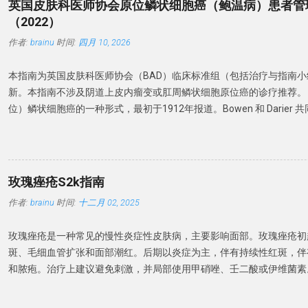
皮过长和免疫缺陷。常伴念珠菌感染。卫生条件差、过度清洁和使用刺
英国皮肤科医师协会原位鳞状细胞癌（鲍温病）患者管
dermnetnz.org 博氏线首先发生于近心端，随着指甲生长而向远端
致 BP 发病率增加。 诊断标准 英国指南建议 对持续性或不确定性龟
（2022）
和脚趾甲的生长速度分别为每月 2-3 毫米和 1 毫米，博氏线发生在病后
于排除癌前病变也至关重要。 有时需行细菌培养确定感染菌。 建议：B
作者:
brainu
时间:
四月 10, 2026
氏线与甲根的距离可推算疾病发生的时间。 博氏线有很多原因，最常
现并排除特定的皮肤疾病，并行培养排除感染原因。 排除其他疾病 皮肤镜
药物，一般出现于治疗后2-3周。如果多个指甲同一水平出现博氏线，
银屑病、增殖性红斑和浆细胞龟头炎，皮肤 CT 可区分 BP 与银屑病
本指南为英国皮肤科医师协会（BAD）临床标准组（包括治疗与指南
导致。博氏线与下列系统性疾病有关，常见原因如表1。 表 1 ： 可引
见的炎性龟头炎。对于临床特征不明确、疗效不佳或怀疑肿瘤的情况，
新。本指南不涉及阴道上皮内瘤变或肛周鳞状细胞原位癌的诊疗推荐。
高热 病毒性疾病： 如手足口病、 麻疹、腮腺炎等 心血管疾病：如 冠
理学检查。镜检和培养可有...
位）鳞状细胞癌的一种形式，最初于1912年报道。Bowen 和 Darier 
肝、肺、内分泌疾病 营养不良 或 缺乏 高血压或缺氧 药物（抗寄生虫
组织学上均显示表皮结构紊乱。1911年，Queyrat 报道了 3 例局限
分离 甲分离（Onycholysis）是 远端指甲板与甲床分离，并且由于
并名为「增殖性红斑」。其组织学与 Bowen 和 Darier 描述的相同。
通常呈现白色。 甲分离是如果存在外源性色素，则指甲可能呈现黄色
非生殖器部位的原位鳞状细胞癌。为了减少人名命名，本文以原位鳞状
黑色（绿脓菌素）。 甲分离可分为原发性（特发性）和继发性。原发
器病变增殖性红斑的治疗不在本指南中论述。 发病率 最新的数据来自
甲、频繁接触洗涤剂有关。 继发性的最常原因是银屑病和甲真菌病。
玫瑰痤疮S2k指南
登记处计算了2017年的发病率。男性和女性的发病率分别为每10万人年
关，如甲状腺疾病（甲状腺功能减退症和甲状腺功能亢进症），药物 –
作者:
brainu
时间:
十二月 02, 2025
间呈统计学显著增加。2005年至2015年间，由皮肤科医生治疗的原
药物，其他化学药物和PATEO综合征等。药物诱导下的光敏性 – 甲分
翻了一番。1996-2000年期间加拿大报告的男性和女性年发病率分别为每
并且也可能存在甲下出血。 甲状腺疾病患者的甲分离 继发于系统性疾
玫瑰痤疮是一种常见的慢性炎症性皮肤病，主要影响面部。玫瑰痤疮初
22.4例。 该病发病率高峰在70岁年龄段，大多数研究显示女性略多。
癌、贫血、糖尿病、结缔组织病、卟啉病、贝壳甲综合征和外周血管性
斑、毛细血管扩张和面部潮红。后期以炎症为主，伴有持续性红斑，伴
状细胞癌主要发生在日晒部位，近期研究提示最常见的部位是头颈部（29
甲呈波浪状向上弯曲，称为普拉默甲（Plummer's nails），常累及无名指
和脓疱。治疗上建议避免刺激，并局部使用甲硝唑、壬二酸或伊维菌素
女性中比男性更常受累。英国较早的研究显示，大多数患者（60%-85
斑，也可使用局部血管收缩剂苯甲酰胺或氧美甲唑林。对于治疗难治和
位于小腿，这可能表明在日照较少的国家日晒模式不同。较少见的变异
议系统性治疗。首选药物是低剂量多西环素，也可以推荐低剂量异维 A
下、甲周、掌跖和疣状原位鳞状细胞癌。生殖器和肛周部位存在变异型